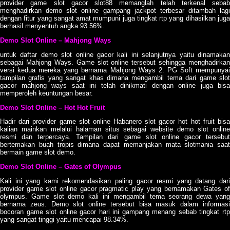
provider game slot gacor slot88 memanglah telah terkenal sebab
menghadirkan demo slot online gampang jackpot terbesar ditambah lagi
dengan fitur yang sangat amat mumpuni juga tingkat rtp yang dihasilkan juga
berhasil menyentuh angka 93.56%.
Demo Slot Online – Mahjong Ways
untuk daftar demo slot online gacor kali ini selanjutnya yaitu dinamakan
sebagai Mahjong Ways. Game slot online tersebut sehingga menghadirkan
versi kedua mereka yang bernama Mahjong Ways 2. PG Soft mempunyai
tampilan grafis yang sangat khas dimana mengambil tema dari game slot
gacor mahjong ways saat ini telah dinikmati dengan online juga bisa
memperoleh keuntungan besar.
Demo Slot Online – Hot Hot Fruit
Hadir dari provider game slot online Habanero slot gacor hot hot fruit bisa
kalian mainkan melalui halaman situs sebagai website demo slot online
resmi dan terpercaya. Tampilan dari game slot online gacor tersebut
bertemakan buah tropis dimana dapat memanjakan mata slotmania saat
bermain game slot demo.
Demo Slot Online – Gates of Olympus
Kali ini yang kami rekomendasikan paling gacor resmi yang datang dari
provider game slot online gacor pragmatic play yang bernamakan Gates of
olympus. Game slot demo kali ini mengambil tema seorang dewa yang
bernama zeus. Demo slot online tersebut bisa masuk dalam informasi
bocoran game slot online gacor hari ini gampang menang sebab tingkat rtp
yang sangat tinggi yaitu mencapai 98.34%.