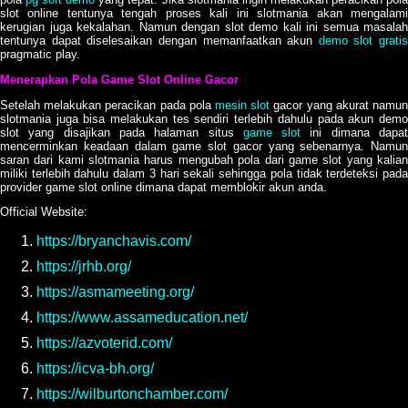
slot online tentunya tengah proses kali ini slotmania akan mengalami
kerugian juga kekalahan. Namun dengan slot demo kali ini semua masalah
tentunya dapat diselesaikan dengan memanfaatkan akun
demo slot gratis
pragmatic play.
Menerapkan Pola Game Slot Online Gacor
Setelah melakukan peracikan pada pola
mesin slot
gacor yang akurat namu
slotmania juga bisa melakukan tes sendiri terlebih dahulu pada akun demo
slot yang disajikan pada halaman situs
game slot
ini dimana dapa
mencerminkan keadaan dalam game slot gacor yang sebenarnya. Namun
saran dari kami slotmania harus mengubah pola dari game slot yang kalian
miliki terlebih dahulu dalam 3 hari sekali sehingga pola tidak terdeteksi pada
provider game slot online dimana dapat memblokir akun anda.
Official Website:
https://bryanchavis.com/
https://jrhb.org/
https://asmameeting.org/
https://www.assameducation.net/
https://azvoterid.com/
https://icva-bh.org/
https://wilburtonchamber.com/