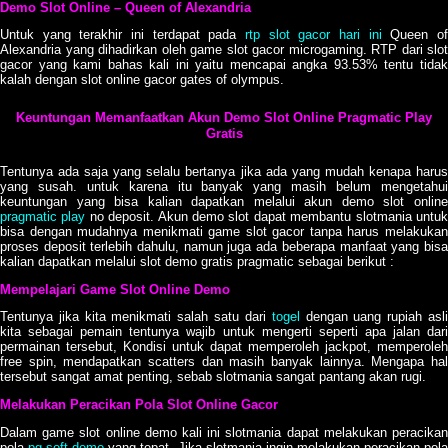
Demo Slot Online – Queen of Alexandria
Untuk yang terakhir ini terdapat pada
rtp slot gacor hari ini
Queen o
Alexandria yang dihadirkan oleh game slot gacor microgaming. RTP dari slot
gacor yang kami bahas kali ini yaitu mencapai angka 93.53% tentu tidak
kalah dengan slot online gacor gates of olympus.
Keuntungan Memanfaatkan Akun Demo Slot Online Pragmatic Play
Gratis
Tentunya ada saja yang selalu bertanya jika ada yang mudah kenapa harus
yang susah. untuk karena itu banyak yang masih belum mengetahui
keuntungan yang bisa kalian dapatkan melalui akun demo slot online
pragmatic play
no deposit. Akun demo slot dapat membantu slotmania untu
bisa dengan mudahnya menikmati game slot gacor tanpa harus melakukan
proses deposit terlebih dahulu, namun juga ada beberapa manfaat yang bisa
kalian dapatkan melalui slot demo gratis pragmatic sebagai berikut :
Mempelajari Game Slot Online Demo
Tentunya jika kita menikmati salah satu dari
togel
dengan uang rupiah asl
kita sebagai pemain tentunya wajib untuk mengerti seperti apa jalan dari
permainan tersebut, Kondisi untuk dapat memperoleh jackpot, memperoleh
free spin, mendapatkan scatters dan masih banyak lainnya. Mengapa hal
tersebut sangat amat penting, sebab slotmania sangat pantang akan rugi.
Melakukan Peracikan Pola Slot Online Gacor
Dalam game slot online demo kali ini slotmania dapat melakukan peracikan
pola
pg soft demo
yang tepat. Jika slotmania ingin melakukan peracikan pol