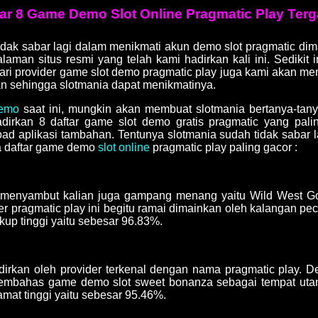
tar 8 Game Demo Slot Online Pragmatic Play Terg
idak sabar lagi dalam menikmati akun demo slot pragmatic dim
alaman situs resmi yang telah kami hadirkan kali ini. Sedikit 
ari provider game slot demo pragmatic play juga kami akan 
an sehingga slotmania dapat menikmatinya.
demo
saat ini, mungkin akan membuat slotmania bertanya-tan
dirkan 8 daftar game slot demo gratis pragmatic yang pali
d aplikasi tambahan. Tentunya slotmania sudah tidak sabar l
pa daftar game demo
slot online
pragmatic play paling gacor :
ang menyambut kalian juga gampang menang yaitu Wild West G
r pragmatic play ini begitu ramai dimainkan oleh kalangan pec
kup tinggi yaitu sebesar 96.83%.
dirkan oleh provider terkenal dengan nama pragmatic play. 
embahas game demo slot sweet bonanza sebagai tempat utam
amat tinggi yaitu sebesar 95.46%.