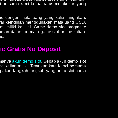
ini bersama kami tanpa harus melakukan yang
ic dengan mata uang yang kalian inginkan.
yai keinginan menggunakan mata uang USD.
i miliki kali ini. Game demo slot pragmatic
aman dalam bermain game slot online kalian.
as.
c Gratis No Deposit
amanya
akun demo slot
. Sebab akun demo slot
ng kalian miliki. Tentukan kata kunci bersama
pakan langkah-langkah yang perlu slotmania