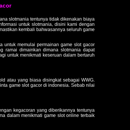
acor
ana slotmania tentunya tidak dikenakan biaya
informasi untuk slotmania, disini kami dengan
memastikan kembali bahwasannya seluruh game
ya untuk memulai permainan game slot gacor
ng ramai dimainkan dimana slotmania dapat
agi untuk menikmati keseruan dalam bertaruh
old atau yang biasa disingkat sebagai WWG.
inta game slot gacor di indonesia. Sebab nilai
Dengan kegacoran yang diberikannya tentunya
a dalam menikmati game slot online terbaik