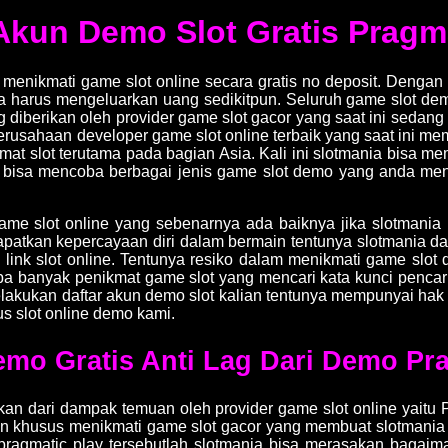
Akun Demo Slot Gratis Pragm
ikmati game slot online secara gratis no deposit. Dengan ad
a harus mengeluarkan uang sedikitpun. Seluruh game slot demo
 diberikan oleh provider game slot gacor yang saat ini sedang
usahaan developer game slot online terbaik yang saat ini memb
at slot terutama pada bagian Asia. Kali ini slotmania bisa me
 bisa mencoba berbagai jenis game slot demo yang anda menja
me slot online yang sebenarnya ada baiknya jika slotmani
dapatkan kepercayaan diri dalam bermain tentunya slotmania d
link slot online. Tentunya resiko dalam menikmati game slot 
pa banyak penikmat game slot yang mencari kata kunci pencar
akukan daftar akun demo slot kalian tentunya mempunyai hak
s slot online demo kami.
emo Gratis Anti Lag Dari Demo Pr
irkan dari dampak temuan oleh provider game slot online yaitu
n khusus menikmati game slot gacor yang membuat slotmania m
 pragmatic play tersebutlah slotmania bisa merasakan bagaima