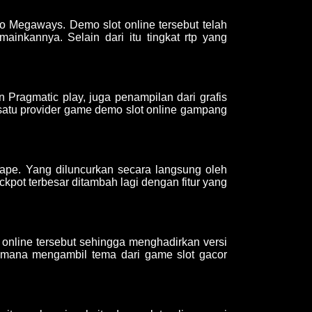
o Megaways. Demo slot online tersebut telah
nkannya. Selain dari itu tingkat rtp yang
 Pragmatic play, juga penampilan dari grafis
 satu provider game demo slot online gampang
e. Yang diluncurkan secara langsung oleh
kpot terbesar ditambah lagi dengan fitur yang
 online tersebut sehingga menghadirkan versi
imana mengambil tema dari game slot gacor