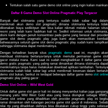
Tentukan salah satu game demo slot online yang ingin kalian mainkan
Daftar 8 Game Demo Slot Online Pragmatic Play Tergacor
Banyak dari slotmania yang tentunya sudah tidak sabar lagi dalam
menikmati akun demo slot pragmatic dimana slotmania tentunya tidak
dikenakan biaya sedikitpun dan bisa kalian nikmati melalui halaman situs
resmi yang telah kami hadirkan kali ini. Sedikit informasi untuk slotmania,
disini kami dengan penuh konsentrasi pada game yang berasal dari provider
game slot demo pragmatic play juga kami akan memastikan kembali
bahwasannya seluruh game slot demo pragmatic play sudah kami tampilkan
sehingga slotmania dapat menikmatinya.
Dengan kehadiran banyak situs
pragmatic demo
saat ini, mungkin aka
membuat slotmania bertanya-tanya untuk memulai permainan game slot
gacor melalui mana. Kami saat ini sudah menghadirkan 8 daftar game slot
demo gratis pragmatic yang paling ramai dimainkan dimana slotmania dapat
menikmatinya tanpa harus melakukan download aplikasi tambahan. Tentunya
slotmania sudah tidak sabar lagi untuk menikmati keseruan dalam bertaruh
demo slot bukan, berikut ini terdapat beberapa daftar game demo
slot onlin
pragmatic play paling gacor :
Demo Slot Online – Wild West Gold
Untuk daftar game slot gacor kali ini datang menyambut kalian juga gampang
menang yaitu Wild West Gold atau yang biasa disingkat sebagai WWG.
Game slot online yang dihadirkan oleh provider pragmatic play ini begitu
ramai dimainkan oleh kalangan pecinta game slot gacor di indonesia. Sebab
nilai rtp yang dihadirkan olehnya bisa dikatakan cukup tinggi yaitu sebesar