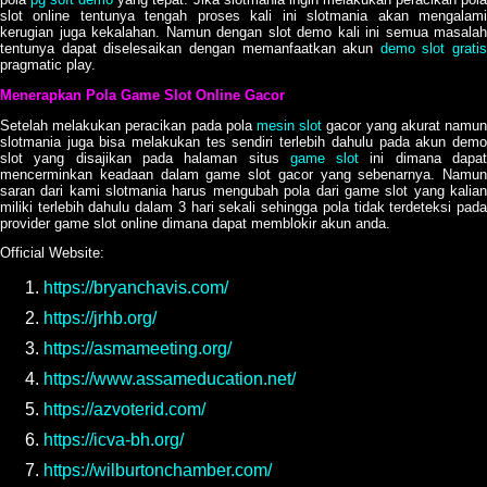
slot online tentunya tengah proses kali ini slotmania akan mengalami
kerugian juga kekalahan. Namun dengan slot demo kali ini semua masalah
tentunya dapat diselesaikan dengan memanfaatkan akun
demo slot gratis
pragmatic play.
Menerapkan Pola Game Slot Online Gacor
Setelah melakukan peracikan pada pola
mesin slot
gacor yang akurat namu
slotmania juga bisa melakukan tes sendiri terlebih dahulu pada akun demo
slot yang disajikan pada halaman situs
game slot
ini dimana dapa
mencerminkan keadaan dalam game slot gacor yang sebenarnya. Namun
saran dari kami slotmania harus mengubah pola dari game slot yang kalian
miliki terlebih dahulu dalam 3 hari sekali sehingga pola tidak terdeteksi pada
provider game slot online dimana dapat memblokir akun anda.
Official Website:
https://bryanchavis.com/
https://jrhb.org/
https://asmameeting.org/
https://www.assameducation.net/
https://azvoterid.com/
https://icva-bh.org/
https://wilburtonchamber.com/