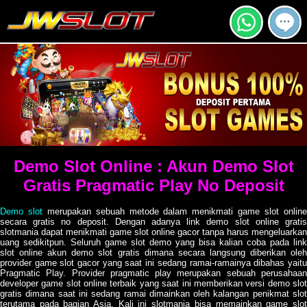
Demo Slot Online : Akun Demo Slot
Gratis Pragmatic Play No Deposit
Demo slot
merupakan sebuah metode dalam menikmati game slot onlin
secara gratis no deposit. Dengan adanya link demo slot online gratis
slotmania dapat menikmati game slot online gacor tanpa harus mengeluarkan
uang sedikitpun. Seluruh game slot demo yang bisa kalian coba pada link
slot online akun demo slot gratis dimana secara langsung diberikan oleh
provider game slot gacor yang saat ini sedang ramai-ramainya dibahas yaitu
Pragmatic Play. Provider pragmatic play merupakan sebuah perusahaan
developer game slot online terbaik yang saat ini memberikan versi demo slot
gratis dimana saat ini sedang ramai dimainkan oleh kalangan penikmat slot
terutama pada bagian Asia. Kali ini slotmania bisa memainkan game slot