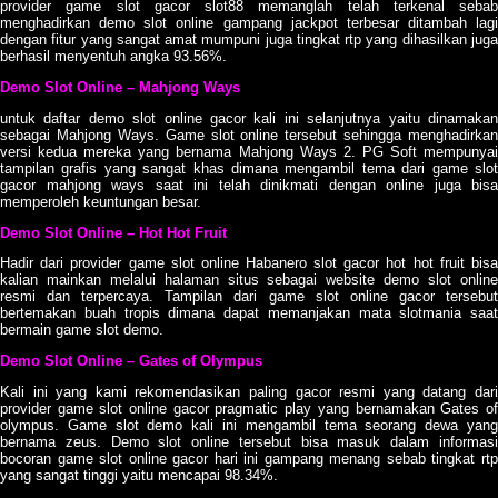
provider game slot gacor slot88 memanglah telah terkenal sebab
menghadirkan demo slot online gampang jackpot terbesar ditambah lagi
dengan fitur yang sangat amat mumpuni juga tingkat rtp yang dihasilkan juga
berhasil menyentuh angka 93.56%.
Demo Slot Online – Mahjong Ways
untuk daftar demo slot online gacor kali ini selanjutnya yaitu dinamakan
sebagai Mahjong Ways. Game slot online tersebut sehingga menghadirkan
versi kedua mereka yang bernama Mahjong Ways 2. PG Soft mempunyai
tampilan grafis yang sangat khas dimana mengambil tema dari game slot
gacor mahjong ways saat ini telah dinikmati dengan online juga bisa
memperoleh keuntungan besar.
Demo Slot Online – Hot Hot Fruit
Hadir dari provider game slot online Habanero slot gacor hot hot fruit bisa
kalian mainkan melalui halaman situs sebagai website demo slot online
resmi dan terpercaya. Tampilan dari game slot online gacor tersebut
bertemakan buah tropis dimana dapat memanjakan mata slotmania saat
bermain game slot demo.
Demo Slot Online – Gates of Olympus
Kali ini yang kami rekomendasikan paling gacor resmi yang datang dari
provider game slot online gacor pragmatic play yang bernamakan Gates of
olympus. Game slot demo kali ini mengambil tema seorang dewa yang
bernama zeus. Demo slot online tersebut bisa masuk dalam informasi
bocoran game slot online gacor hari ini gampang menang sebab tingkat rtp
yang sangat tinggi yaitu mencapai 98.34%.