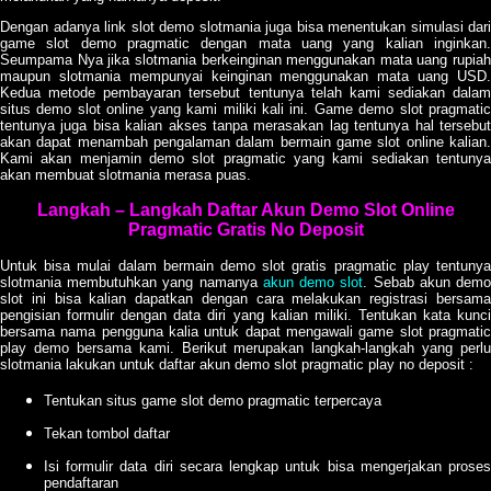
Dengan adanya link slot demo slotmania juga bisa menentukan simulasi dari
game slot demo pragmatic dengan mata uang yang kalian inginkan.
Seumpama Nya jika slotmania berkeinginan menggunakan mata uang rupiah
maupun slotmania mempunyai keinginan menggunakan mata uang USD.
Kedua metode pembayaran tersebut tentunya telah kami sediakan dalam
situs demo slot online yang kami miliki kali ini. Game demo slot pragmatic
tentunya juga bisa kalian akses tanpa merasakan lag tentunya hal tersebut
akan dapat menambah pengalaman dalam bermain game slot online kalian.
Kami akan menjamin demo slot pragmatic yang kami sediakan tentunya
akan membuat slotmania merasa puas.
Langkah – Langkah Daftar Akun Demo Slot Online
Pragmatic Gratis No Deposit
Untuk bisa mulai dalam bermain demo slot gratis pragmatic play tentunya
slotmania membutuhkan yang namanya
akun demo slot
. Sebab akun dem
slot ini bisa kalian dapatkan dengan cara melakukan registrasi bersama
pengisian formulir dengan data diri yang kalian miliki. Tentukan kata kunci
bersama nama pengguna kalia untuk dapat mengawali game slot pragmatic
play demo bersama kami. Berikut merupakan langkah-langkah yang perlu
slotmania lakukan untuk daftar akun demo slot pragmatic play no deposit :
Tentukan situs game slot demo pragmatic terpercaya
Tekan tombol daftar
Isi formulir data diri secara lengkap untuk bisa mengerjakan proses
pendaftaran