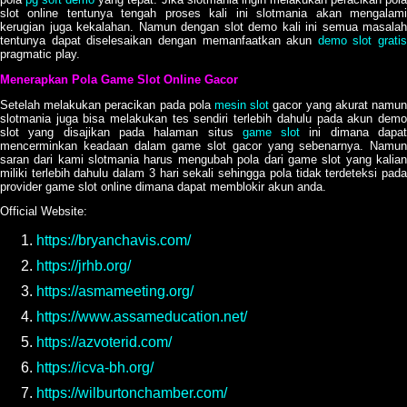
slot online tentunya tengah proses kali ini slotmania akan mengalami
kerugian juga kekalahan. Namun dengan slot demo kali ini semua masalah
tentunya dapat diselesaikan dengan memanfaatkan akun
demo slot gratis
pragmatic play.
Menerapkan Pola Game Slot Online Gacor
Setelah melakukan peracikan pada pola
mesin slot
gacor yang akurat namu
slotmania juga bisa melakukan tes sendiri terlebih dahulu pada akun demo
slot yang disajikan pada halaman situs
game slot
ini dimana dapa
mencerminkan keadaan dalam game slot gacor yang sebenarnya. Namun
saran dari kami slotmania harus mengubah pola dari game slot yang kalian
miliki terlebih dahulu dalam 3 hari sekali sehingga pola tidak terdeteksi pada
provider game slot online dimana dapat memblokir akun anda.
Official Website:
https://bryanchavis.com/
https://jrhb.org/
https://asmameeting.org/
https://www.assameducation.net/
https://azvoterid.com/
https://icva-bh.org/
https://wilburtonchamber.com/