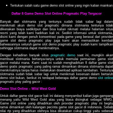
Tentukan salah satu game demo slot online yang ingin kalian mainkan
Daftar 8 Game Demo Slot Online Pragmatic Play Tergacor
Banyak dari slotmania yang tentunya sudah tidak sabar lagi dalam
menikmati akun demo slot pragmatic dimana slotmania tentunya tidak
dikenakan biaya sedikitpun dan bisa kalian nikmati melalui halaman situs
resmi yang telah kami hadirkan kali ini. Sedikit informasi untuk slotmania,
disini kami dengan penuh konsentrasi pada game yang berasal dari provider
game slot demo pragmatic play juga kami akan memastikan kembali
bahwasannya seluruh game slot demo pragmatic play sudah kami tampilkan
sehingga slotmania dapat menikmatinya.
Dengan kehadiran banyak situs
pragmatic demo
saat ini, mungkin aka
membuat slotmania bertanya-tanya untuk memulai permainan game slot
gacor melalui mana. Kami saat ini sudah menghadirkan 8 daftar game slot
demo gratis pragmatic yang paling ramai dimainkan dimana slotmania dapat
menikmatinya tanpa harus melakukan download aplikasi tambahan. Tentunya
slotmania sudah tidak sabar lagi untuk menikmati keseruan dalam bertaruh
demo slot bukan, berikut ini terdapat beberapa daftar game demo
slot onlin
pragmatic play paling gacor :
Demo Slot Online – Wild West Gold
Untuk daftar game slot gacor kali ini datang menyambut kalian juga gampang
menang yaitu Wild West Gold atau yang biasa disingkat sebagai WWG.
Game slot online yang dihadirkan oleh provider pragmatic play ini begitu
ramai dimainkan oleh kalangan pecinta game slot gacor di indonesia. Sebab
nilai rtp yang dihadirkan olehnya bisa dikatakan cukup tinggi yaitu sebesar