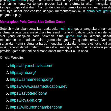
slot online tentunya tengah proses kali ini slotmania akan mengalami
kerugian juga kekalahan. Namun dengan slot demo kali ini semua masalah
tentunya dapat diselesaikan dengan memanfaatkan akun
demo slot gratis
pragmatic play.
Menerapkan Pola Game Slot Online Gacor
Setelah melakukan peracikan pada pola
mesin slot
gacor yang akurat namu
slotmania juga bisa melakukan tes sendiri terlebih dahulu pada akun demo
slot yang disajikan pada halaman situs
game slot
ini dimana dapa
mencerminkan keadaan dalam game slot gacor yang sebenarnya. Namun
saran dari kami slotmania harus mengubah pola dari game slot yang kalian
miliki terlebih dahulu dalam 3 hari sekali sehingga pola tidak terdeteksi pada
provider game slot online dimana dapat memblokir akun anda.
Official Website:
https://bryanchavis.com/
https://jrhb.org/
https://asmameeting.org/
https://www.assameducation.net/
https://azvoterid.com/
https://icva-bh.org/
https://wilburtonchamber.com/