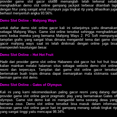
provider game slot gacor slot88 memanglah telah terkenal sebab
menghadirkan demo slot online gampang jackpot terbesar ditambah lagi
dengan fitur yang sangat amat mumpuni juga tingkat rtp yang dihasilkan juga
berhasil menyentuh angka 93.56%.
Demo Slot Online – Mahjong Ways
untuk daftar demo slot online gacor kali ini selanjutnya yaitu dinamakan
sebagai Mahjong Ways. Game slot online tersebut sehingga menghadirkan
versi kedua mereka yang bernama Mahjong Ways 2. PG Soft mempunyai
tampilan grafis yang sangat khas dimana mengambil tema dari game slot
gacor mahjong ways saat ini telah dinikmati dengan online juga bisa
memperoleh keuntungan besar.
Demo Slot Online – Hot Hot Fruit
Hadir dari provider game slot online Habanero slot gacor hot hot fruit bisa
kalian mainkan melalui halaman situs sebagai website demo slot online
resmi dan terpercaya. Tampilan dari game slot online gacor tersebut
bertemakan buah tropis dimana dapat memanjakan mata slotmania saat
bermain game slot demo.
Demo Slot Online – Gates of Olympus
Kali ini yang kami rekomendasikan paling gacor resmi yang datang dari
provider game slot online gacor pragmatic play yang bernamakan Gates of
olympus. Game slot demo kali ini mengambil tema seorang dewa yang
bernama zeus. Demo slot online tersebut bisa masuk dalam informasi
bocoran game slot online gacor hari ini gampang menang sebab tingkat rtp
yang sangat tinggi yaitu mencapai 98.34%.