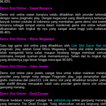
96.83%.
Demo Slot Online – Sweet Bonanza
Demo slot online sweet bonanza selalu dihadirkan oleh provider terkenal
dengan nama pragmatic play. Dengan kegacoran yang diberikannya tentunya
banyak konten youtube di indonesia yang membahas game demo slot sweet
bonanza sebagai tempat utama dalam menikmati game slot online terbaik
dikarenakan oleh tingkat rtp nya yang sangat amat tinggi yaitu sebesar
95.46%.
Demo Slot Online – Rhino Megaways
Satu lagi game slot online yang dihadirkan oleh
Link Slot Gacor Hari in
pragmatic play adalah Great Rhino Megaways. Demo slot online tersebut
telah mengambil tema safari maupun binatang hingga membuat semua
slotmania menjadi nyaman untuk memainkannya. Selain dari itu tingkat rtp
yang dimilikinya juga besar hingga mencapai 94.64%.
Demo Slot Online – Joker Jewels
Demo slot online joker jewels sangat bisa untuk kalian mainkan melalui
provider yang hampir mirip dengan Pragmatic play, juga penampilan dari
grafis memukau dari joker123. Link demo slot yang dihadirkan tersebut yaitu
dari slot88 dimana merupakan salah satu provider game demo slot online
gampang menang.
Demo Slot Online – Dead Escape
Masuk kedalam kategori sebagai link
pafisitoli.org
online gampang menang
yang bernama The Dead Escape. Yang diluncurkan secara langsung oleh