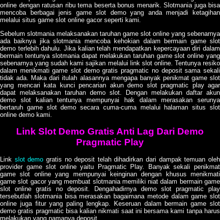
online dengan ratusan ribu tema beserta bonus menarik. Slotmania juga bisa
mencoba berbagai jenis game slot demo yang anda menjadi ketagihan
melalui situs game slot online gacor seperti kami.
Sebelum slotmania melaksanakan taruhan game slot online yang sebenarnya
ada baiknya jika slotmania mencoba kehokian dalam bermain game slot
demo terlebih dahulu. Jika kalian telah mendapatkan kepercayaan diri dalam
bermain tentunya slotmania dapat melakukan taruhan game slot online yang
sebenarnya yang sudah kami sajikan melalui link slot online. Tentunya resiko
dalam menikmati game slot demo gratis pragmatic no deposit sama sekali
tidak ada. Maka dari itulah alasannya mengapa banyak penikmat game slot
yang mencari kata kunci pencarian akun demo slot pragmatic play agar
dapat melaksanakan taruhan demo slot. Dengan melakukan daftar akun
demo slot kalian tentunya mempunyai hak dalam merasakan serunya
bertaruh game slot demo secara cuma-cuma melalui halaman situs slot
online demo kami.
Link Slot Demo Gratis Anti Lag Dari Demo
Pragmatic Play
Link
slot demo
gratis no deposit telah dihadirkan dari dampak temuan ole
provider game slot online yaitu Pragmatic Play. Banyak sekali penikmat
game slot online yang mempunyai keinginan dengan khusus menikmati
game slot gacor yang membuat slotmania memiliki niat dalam bermain game
slot online gratis no deposit. Dengahadirnya demo slot pragmatic play
tersebutlah slotmania bisa merasakan bagaimana metode dalam game slot
online juga fitur yang paling lengkap. Keseruan dalam bermain game slot
demo gratis pragmatic bisa kalian nikmati saat ini bersama kami tanpa harus
melakukan yang namanya deposit.