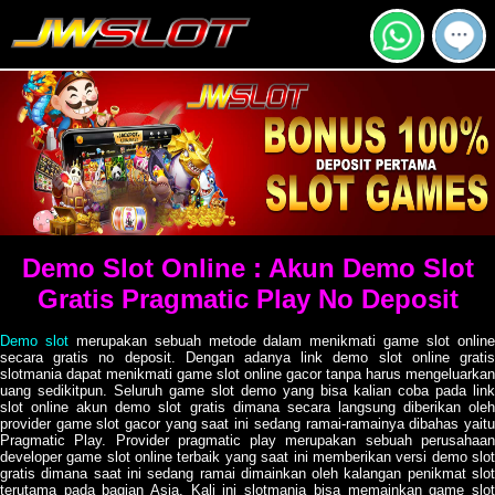
Demo Slot Online : Akun Demo Slot
Gratis Pragmatic Play No Deposit
Demo slot
merupakan sebuah metode dalam menikmati game slot onlin
secara gratis no deposit. Dengan adanya link demo slot online gratis
slotmania dapat menikmati game slot online gacor tanpa harus mengeluarkan
uang sedikitpun. Seluruh game slot demo yang bisa kalian coba pada link
slot online akun demo slot gratis dimana secara langsung diberikan oleh
provider game slot gacor yang saat ini sedang ramai-ramainya dibahas yaitu
Pragmatic Play. Provider pragmatic play merupakan sebuah perusahaan
developer game slot online terbaik yang saat ini memberikan versi demo slot
gratis dimana saat ini sedang ramai dimainkan oleh kalangan penikmat slot
terutama pada bagian Asia. Kali ini slotmania bisa memainkan game slot