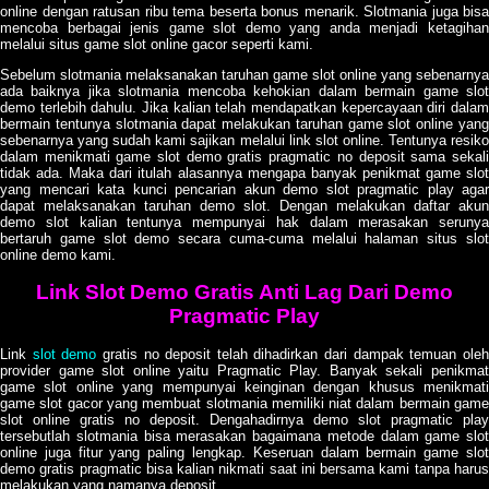
online dengan ratusan ribu tema beserta bonus menarik. Slotmania juga bisa
mencoba berbagai jenis game slot demo yang anda menjadi ketagihan
melalui situs game slot online gacor seperti kami.
Sebelum slotmania melaksanakan taruhan game slot online yang sebenarnya
ada baiknya jika slotmania mencoba kehokian dalam bermain game slot
demo terlebih dahulu. Jika kalian telah mendapatkan kepercayaan diri dalam
bermain tentunya slotmania dapat melakukan taruhan game slot online yang
sebenarnya yang sudah kami sajikan melalui link slot online. Tentunya resiko
dalam menikmati game slot demo gratis pragmatic no deposit sama sekali
tidak ada. Maka dari itulah alasannya mengapa banyak penikmat game slot
yang mencari kata kunci pencarian akun demo slot pragmatic play agar
dapat melaksanakan taruhan demo slot. Dengan melakukan daftar akun
demo slot kalian tentunya mempunyai hak dalam merasakan serunya
bertaruh game slot demo secara cuma-cuma melalui halaman situs slot
online demo kami.
Link Slot Demo Gratis Anti Lag Dari Demo
Pragmatic Play
Link
slot demo
gratis no deposit telah dihadirkan dari dampak temuan ole
provider game slot online yaitu Pragmatic Play. Banyak sekali penikmat
game slot online yang mempunyai keinginan dengan khusus menikmati
game slot gacor yang membuat slotmania memiliki niat dalam bermain game
slot online gratis no deposit. Dengahadirnya demo slot pragmatic play
tersebutlah slotmania bisa merasakan bagaimana metode dalam game slot
online juga fitur yang paling lengkap. Keseruan dalam bermain game slot
demo gratis pragmatic bisa kalian nikmati saat ini bersama kami tanpa harus
melakukan yang namanya deposit.