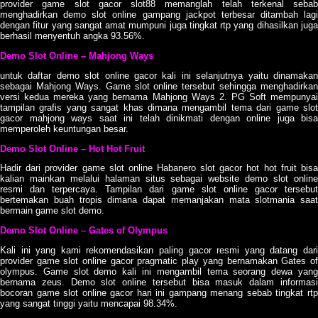
provider game slot gacor slot88 memanglah telah terkenal sebab
menghadirkan demo slot online gampang jackpot terbesar ditambah lagi
dengan fitur yang sangat amat mumpuni juga tingkat rtp yang dihasilkan juga
berhasil menyentuh angka 93.56%.
Demo Slot Online – Mahjong Ways
untuk daftar demo slot online gacor kali ini selanjutnya yaitu dinamakan
sebagai Mahjong Ways. Game slot online tersebut sehingga menghadirkan
versi kedua mereka yang bernama Mahjong Ways 2. PG Soft mempunyai
tampilan grafis yang sangat khas dimana mengambil tema dari game slot
gacor mahjong ways saat ini telah dinikmati dengan online juga bisa
memperoleh keuntungan besar.
Demo Slot Online – Hot Hot Fruit
Hadir dari provider game slot online Habanero slot gacor hot hot fruit bisa
kalian mainkan melalui halaman situs sebagai website demo slot online
resmi dan terpercaya. Tampilan dari game slot online gacor tersebut
bertemakan buah tropis dimana dapat memanjakan mata slotmania saat
bermain game slot demo.
Demo Slot Online – Gates of Olympus
Kali ini yang kami rekomendasikan paling gacor resmi yang datang dari
provider game slot online gacor pragmatic play yang bernamakan Gates of
olympus. Game slot demo kali ini mengambil tema seorang dewa yang
bernama zeus. Demo slot online tersebut bisa masuk dalam informasi
bocoran game slot online gacor hari ini gampang menang sebab tingkat rtp
yang sangat tinggi yaitu mencapai 98.34%.