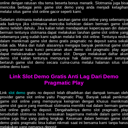
online dengan ratusan ribu tema beserta bonus menarik. Slotmania juga bisa
mencoba berbagai jenis game slot demo yang anda menjadi ketagihan
melalui situs game slot online gacor seperti kami.
Sebelum slotmania melaksanakan taruhan game slot online yang sebenarnya
ada baiknya jika slotmania mencoba kehokian dalam bermain game slot
demo terlebih dahulu. Jika kalian telah mendapatkan kepercayaan diri dalam
bermain tentunya slotmania dapat melakukan taruhan game slot online yang
sebenarnya yang sudah kami sajikan melalui link slot online. Tentunya resiko
dalam menikmati game slot demo gratis pragmatic no deposit sama sekali
tidak ada. Maka dari itulah alasannya mengapa banyak penikmat game slot
yang mencari kata kunci pencarian akun demo slot pragmatic play agar
dapat melaksanakan taruhan demo slot. Dengan melakukan daftar akun
demo slot kalian tentunya mempunyai hak dalam merasakan serunya
bertaruh game slot demo secara cuma-cuma melalui halaman situs slot
online demo kami.
Link Slot Demo Gratis Anti Lag Dari Demo
Pragmatic Play
Link
slot demo
gratis no deposit telah dihadirkan dari dampak temuan ole
provider game slot online yaitu Pragmatic Play. Banyak sekali penikmat
game slot online yang mempunyai keinginan dengan khusus menikmati
game slot gacor yang membuat slotmania memiliki niat dalam bermain game
slot online gratis no deposit. Dengahadirnya demo slot pragmatic play
tersebutlah slotmania bisa merasakan bagaimana metode dalam game slot
online juga fitur yang paling lengkap. Keseruan dalam bermain game slot
demo gratis pragmatic bisa kalian nikmati saat ini bersama kami tanpa harus
melakukan yang namanya deposit.