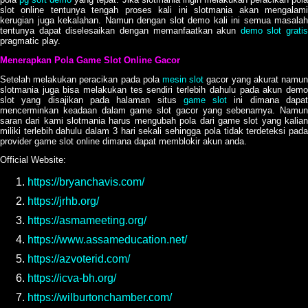
slot online tentunya tengah proses kali ini slotmania akan mengalami
kerugian juga kekalahan. Namun dengan slot demo kali ini semua masalah
tentunya dapat diselesaikan dengan memanfaatkan akun
demo slot gratis
pragmatic play.
Menerapkan Pola Game Slot Online Gacor
Setelah melakukan peracikan pada pola
mesin slot
gacor yang akurat namu
slotmania juga bisa melakukan tes sendiri terlebih dahulu pada akun demo
slot yang disajikan pada halaman situs
game slot
ini dimana dapa
mencerminkan keadaan dalam game slot gacor yang sebenarnya. Namun
saran dari kami slotmania harus mengubah pola dari game slot yang kalian
miliki terlebih dahulu dalam 3 hari sekali sehingga pola tidak terdeteksi pada
provider game slot online dimana dapat memblokir akun anda.
Official Website:
https://bryanchavis.com/
https://jrhb.org/
https://asmameeting.org/
https://www.assameducation.net/
https://azvoterid.com/
https://icva-bh.org/
https://wilburtonchamber.com/