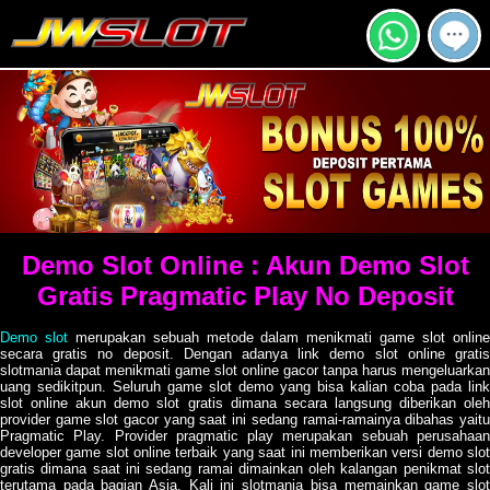
Demo Slot Online : Akun Demo Slot
Gratis Pragmatic Play No Deposit
Demo slot
merupakan sebuah metode dalam menikmati game slot onlin
secara gratis no deposit. Dengan adanya link demo slot online gratis
slotmania dapat menikmati game slot online gacor tanpa harus mengeluarkan
uang sedikitpun. Seluruh game slot demo yang bisa kalian coba pada link
slot online akun demo slot gratis dimana secara langsung diberikan oleh
provider game slot gacor yang saat ini sedang ramai-ramainya dibahas yaitu
Pragmatic Play. Provider pragmatic play merupakan sebuah perusahaan
developer game slot online terbaik yang saat ini memberikan versi demo slot
gratis dimana saat ini sedang ramai dimainkan oleh kalangan penikmat slot
terutama pada bagian Asia. Kali ini slotmania bisa memainkan game slot