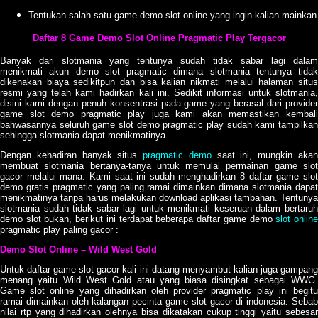
Tentukan salah satu game demo slot online yang ingin kalian mainkan
Daftar 8 Game Demo Slot Online Pragmatic Play Tergacor
Banyak dari slotmania yang tentunya sudah tidak sabar lagi dalam
menikmati akun demo slot pragmatic dimana slotmania tentunya tidak
dikenakan biaya sedikitpun dan bisa kalian nikmati melalui halaman situs
resmi yang telah kami hadirkan kali ini. Sedikit informasi untuk slotmania,
disini kami dengan penuh konsentrasi pada game yang berasal dari provider
game slot demo pragmatic play juga kami akan memastikan kembali
bahwasannya seluruh game slot demo pragmatic play sudah kami tampilkan
sehingga slotmania dapat menikmatinya.
Dengan kehadiran banyak situs
pragmatic demo
saat ini, mungkin aka
membuat slotmania bertanya-tanya untuk memulai permainan game slot
gacor melalui mana. Kami saat ini sudah menghadirkan 8 daftar game slot
demo gratis pragmatic yang paling ramai dimainkan dimana slotmania dapat
menikmatinya tanpa harus melakukan download aplikasi tambahan. Tentunya
slotmania sudah tidak sabar lagi untuk menikmati keseruan dalam bertaruh
demo slot bukan, berikut ini terdapat beberapa daftar game demo
slot onlin
pragmatic play paling gacor :
Demo Slot Online – Wild West Gold
Untuk daftar game slot gacor kali ini datang menyambut kalian juga gampang
menang yaitu Wild West Gold atau yang biasa disingkat sebagai WWG.
Game slot online yang dihadirkan oleh provider pragmatic play ini begitu
ramai dimainkan oleh kalangan pecinta game slot gacor di indonesia. Sebab
nilai rtp yang dihadirkan olehnya bisa dikatakan cukup tinggi yaitu sebesar