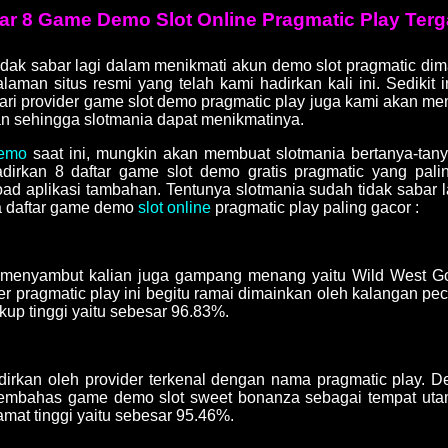
tar 8 Game Demo Slot Online Pragmatic Play Terg
idak sabar lagi dalam menikmati akun demo slot pragmatic dim
alaman situs resmi yang telah kami hadirkan kali ini. Sedikit 
ari provider game slot demo pragmatic play juga kami akan 
an sehingga slotmania dapat menikmatinya.
demo
saat ini, mungkin akan membuat slotmania bertanya-tan
dirkan 8 daftar game slot demo gratis pragmatic yang pali
d aplikasi tambahan. Tentunya slotmania sudah tidak sabar l
pa daftar game demo
slot online
pragmatic play paling gacor :
ang menyambut kalian juga gampang menang yaitu Wild West G
r pragmatic play ini begitu ramai dimainkan oleh kalangan pec
kup tinggi yaitu sebesar 96.83%.
dirkan oleh provider terkenal dengan nama pragmatic play. 
embahas game demo slot sweet bonanza sebagai tempat utam
amat tinggi yaitu sebesar 95.46%.