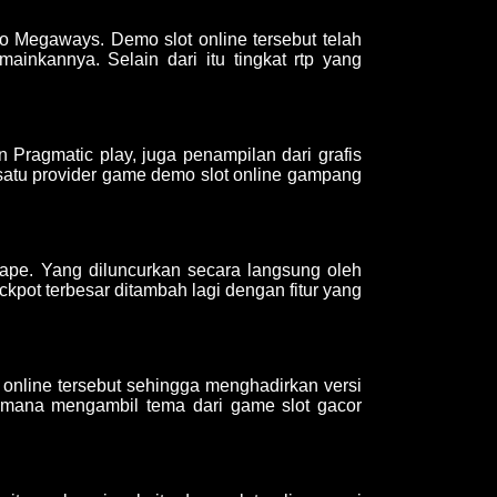
o Megaways. Demo slot online tersebut telah
nkannya. Selain dari itu tingkat rtp yang
 Pragmatic play, juga penampilan dari grafis
 satu provider game demo slot online gampang
e. Yang diluncurkan secara langsung oleh
kpot terbesar ditambah lagi dengan fitur yang
 online tersebut sehingga menghadirkan versi
imana mengambil tema dari game slot gacor