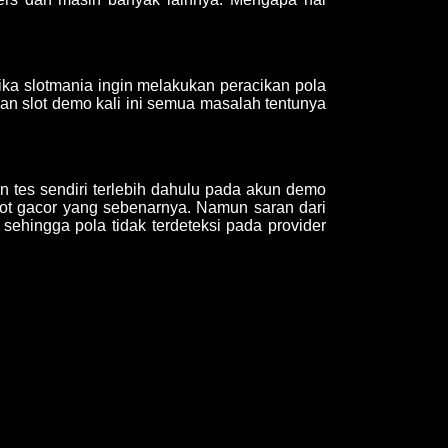
ika slotmania ingin melakukan peracikan pola
an slot demo kali ini semua masalah tentunya
 tes sendiri terlebih dahulu pada akun demo
t gacor yang sebenarnya. Namun saran dari
 sehingga pola tidak terdeteksi pada provider