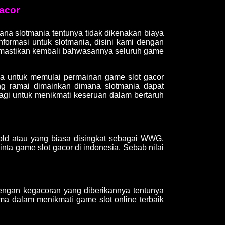
acor
ana slotmania tentunya tidak dikenakan biaya
informasi untuk slotmania, disini kami dengan
memastikan kembali bahwasannya seluruh game
ya untuk memulai permainan game slot gacor
ng ramai dimainkan dimana slotmania dapat
agi untuk menikmati keseruan dalam bertaruh
old atau yang biasa disingkat sebagai WWG.
inta game slot gacor di indonesia. Sebab nilai
Dengan kegacoran yang diberikannya tentunya
a dalam menikmati game slot online terbaik