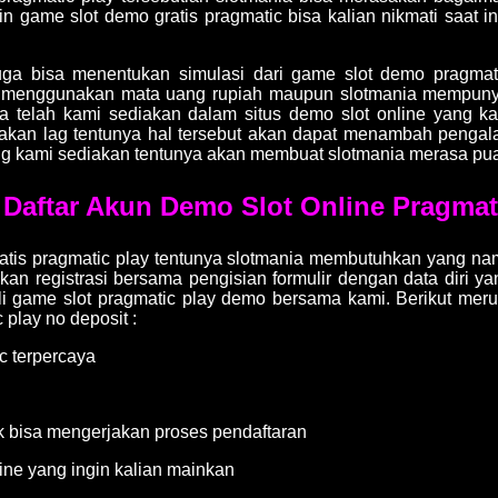
n game slot demo gratis pragmatic bisa kalian nikmati saat 
uga bisa menentukan simulasi dari game slot demo pragmat
n menggunakan mata uang rupiah maupun slotmania mempun
telah kami sediakan dalam situs demo slot online yang kam
sakan lag tentunya hal tersebut akan dapat menambah pengal
g kami sediakan tentunya akan membuat slotmania merasa pu
Daftar Akun Demo Slot Online Pragmati
ratis pragmatic play tentunya slotmania membutuhkan yang n
an registrasi bersama pengisian formulir dengan data diri ya
 game slot pragmatic play demo bersama kami. Berikut meru
 play no deposit :
c terpercaya
tuk bisa mengerjakan proses pendaftaran
ine yang ingin kalian mainkan