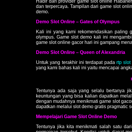
Hadir dari provider game slot online Habaner
dan terpercaya. Tampilan dari game slot onl
demo.
Demo Slot Online – Gates of Olympus
Kali ini yang kami rekomendasikan paling 
olympus. Game slot demo kali ini mengambi
game slot online gacor hari ini gampang mena
Demo Slot Online – Queen of Alexandria
Untuk yang terakhir ini terdapat pada
rtp slot
yang kami bahas kali ini yaitu mencapai angka
Tentunya ada saja yang selalu bertanya j
keuntungan yang bisa kalian dapatkan melal
dengan mudahnya menikmati game slot gacor 
dapatkan melalui slot demo gratis pragmatic s
Mempelajari Game Slot Online Demo
Tentunya jika kita menikmati salah satu dar
permainan tersebut, Kondisi untuk dapat m