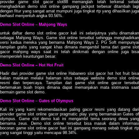
provider game slot gacor slot88 memanglah telah terkenal sebab
menghadirkan demo slot online gampang jackpot terbesar ditambah lagi
dengan fitur yang sangat amat mumpuni juga tingkat rtp yang dihasilkan juga
berhasil menyentuh angka 93.56%.
Demo Slot Online – Mahjong Ways
untuk daftar demo slot online gacor kali ini selanjutnya yaitu dinamakan
sebagai Mahjong Ways. Game slot online tersebut sehingga menghadirkan
versi kedua mereka yang bernama Mahjong Ways 2. PG Soft mempunyai
tampilan grafis yang sangat khas dimana mengambil tema dari game slot
gacor mahjong ways saat ini telah dinikmati dengan online juga bisa
memperoleh keuntungan besar.
Demo Slot Online – Hot Hot Fruit
Hadir dari provider game slot online Habanero slot gacor hot hot fruit bisa
kalian mainkan melalui halaman situs sebagai website demo slot online
resmi dan terpercaya. Tampilan dari game slot online gacor tersebut
bertemakan buah tropis dimana dapat memanjakan mata slotmania saat
bermain game slot demo.
Demo Slot Online – Gates of Olympus
Kali ini yang kami rekomendasikan paling gacor resmi yang datang dari
provider game slot online gacor pragmatic play yang bernamakan Gates of
olympus. Game slot demo kali ini mengambil tema seorang dewa yang
bernama zeus. Demo slot online tersebut bisa masuk dalam informasi
bocoran game slot online gacor hari ini gampang menang sebab tingkat rtp
yang sangat tinggi yaitu mencapai 98.34%.