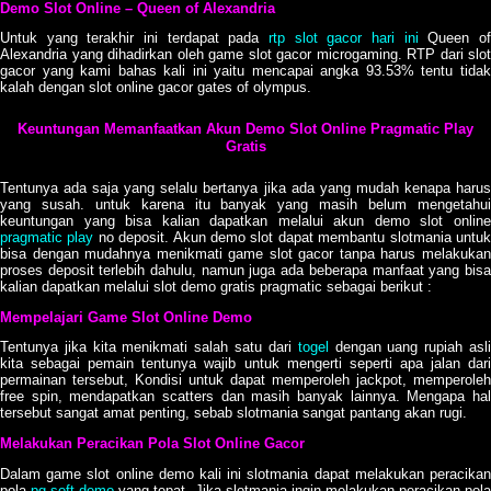
Demo Slot Online – Queen of Alexandria
Untuk yang terakhir ini terdapat pada
rtp slot gacor hari ini
Queen o
Alexandria yang dihadirkan oleh game slot gacor microgaming. RTP dari slot
gacor yang kami bahas kali ini yaitu mencapai angka 93.53% tentu tidak
kalah dengan slot online gacor gates of olympus.
Keuntungan Memanfaatkan Akun Demo Slot Online Pragmatic Play
Gratis
Tentunya ada saja yang selalu bertanya jika ada yang mudah kenapa harus
yang susah. untuk karena itu banyak yang masih belum mengetahui
keuntungan yang bisa kalian dapatkan melalui akun demo slot online
pragmatic play
no deposit. Akun demo slot dapat membantu slotmania untu
bisa dengan mudahnya menikmati game slot gacor tanpa harus melakukan
proses deposit terlebih dahulu, namun juga ada beberapa manfaat yang bisa
kalian dapatkan melalui slot demo gratis pragmatic sebagai berikut :
Mempelajari Game Slot Online Demo
Tentunya jika kita menikmati salah satu dari
togel
dengan uang rupiah asl
kita sebagai pemain tentunya wajib untuk mengerti seperti apa jalan dari
permainan tersebut, Kondisi untuk dapat memperoleh jackpot, memperoleh
free spin, mendapatkan scatters dan masih banyak lainnya. Mengapa hal
tersebut sangat amat penting, sebab slotmania sangat pantang akan rugi.
Melakukan Peracikan Pola Slot Online Gacor
Dalam game slot online demo kali ini slotmania dapat melakukan peracikan
pola
pg soft demo
yang tepat. Jika slotmania ingin melakukan peracikan pol