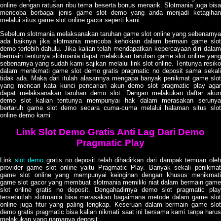
online dengan ratusan ribu tema beserta bonus menarik. Slotmania juga bisa
mencoba berbagai jenis game slot demo yang anda menjadi ketagihan
melalui situs game slot online gacor seperti kami.
Sebelum slotmania melaksanakan taruhan game slot online yang sebenarnya
ada baiknya jika slotmania mencoba kehokian dalam bermain game slot
demo terlebih dahulu. Jika kalian telah mendapatkan kepercayaan diri dalam
bermain tentunya slotmania dapat melakukan taruhan game slot online yang
sebenarnya yang sudah kami sajikan melalui link slot online. Tentunya resiko
dalam menikmati game slot demo gratis pragmatic no deposit sama sekali
tidak ada. Maka dari itulah alasannya mengapa banyak penikmat game slot
yang mencari kata kunci pencarian akun demo slot pragmatic play agar
dapat melaksanakan taruhan demo slot. Dengan melakukan daftar akun
demo slot kalian tentunya mempunyai hak dalam merasakan serunya
bertaruh game slot demo secara cuma-cuma melalui halaman situs slot
online demo kami.
Link Slot Demo Gratis Anti Lag Dari Demo
Pragmatic Play
Link
slot demo
gratis no deposit telah dihadirkan dari dampak temuan ole
provider game slot online yaitu Pragmatic Play. Banyak sekali penikmat
game slot online yang mempunyai keinginan dengan khusus menikmati
game slot gacor yang membuat slotmania memiliki niat dalam bermain game
slot online gratis no deposit. Dengahadirnya demo slot pragmatic play
tersebutlah slotmania bisa merasakan bagaimana metode dalam game slot
online juga fitur yang paling lengkap. Keseruan dalam bermain game slot
demo gratis pragmatic bisa kalian nikmati saat ini bersama kami tanpa harus
melakukan yang namanya deposit.