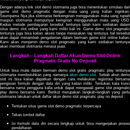
Dengan adanya link slot demo slotmania juga bisa menentukan simulasi dari
game slot demo pragmatic dengan mata uang yang kalian inginkan.
Seumpama Nya jika slotmania berkeinginan menggunakan mata uang rupiah
maupun slotmania mempunyai keinginan menggunakan mata uang USD.
Kedua metode pembayaran tersebut tentunya telah kami sediakan dalam
situs demo slot online yang kami miliki kali ini. Game demo slot pragmatic
tentunya juga bisa kalian akses tanpa merasakan lag tentunya hal tersebut
akan dapat menambah pengalaman dalam bermain game slot online kalian.
Kami akan menjamin demo slot pragmatic yang kami sediakan tentunya
akan membuat slotmania merasa puas.
Langkah – Langkah Daftar Akun Demo Slot Online
Pragmatic Gratis No Deposit
Untuk bisa mulai dalam bermain demo slot gratis pragmatic play tentunya
slotmania membutuhkan yang namanya
akun demo slot
. Sebab akun dem
slot ini bisa kalian dapatkan dengan cara melakukan registrasi bersama
pengisian formulir dengan data diri yang kalian miliki. Tentukan kata kunci
bersama nama pengguna kalia untuk dapat mengawali game slot pragmatic
play demo bersama kami. Berikut merupakan langkah-langkah yang perlu
slotmania lakukan untuk daftar akun demo slot pragmatic play no deposit :
Tentukan situs game slot demo pragmatic terpercaya
Tekan tombol daftar
Isi formulir data diri secara lengkap untuk bisa mengerjakan proses
pendaftaran