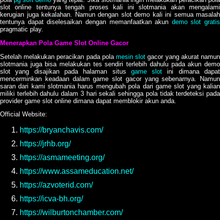
slot online tentunya tengah proses kali ini slotmania akan mengalami
kerugian juga kekalahan. Namun dengan slot demo kali ini semua masalah
tentunya dapat diselesaikan dengan memanfaatkan akun
demo slot gratis
pragmatic play.
Menerapkan Pola Game Slot Online Gacor
Setelah melakukan peracikan pada pola
mesin slot
gacor yang akurat namu
slotmania juga bisa melakukan tes sendiri terlebih dahulu pada akun demo
slot yang disajikan pada halaman situs
game slot
ini dimana dapa
mencerminkan keadaan dalam game slot gacor yang sebenarnya. Namun
saran dari kami slotmania harus mengubah pola dari game slot yang kalian
miliki terlebih dahulu dalam 3 hari sekali sehingga pola tidak terdeteksi pada
provider game slot online dimana dapat memblokir akun anda.
Official Website:
https://bryanchavis.com/
https://jrhb.org/
https://asmameeting.org/
https://www.assameducation.net/
https://azvoterid.com/
https://icva-bh.org/
https://wilburtonchamber.com/