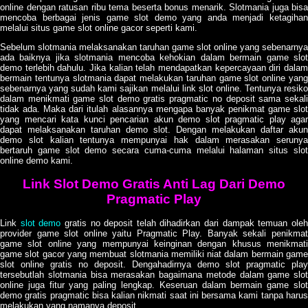
online dengan ratusan ribu tema beserta bonus menarik. Slotmania juga bisa
mencoba berbagai jenis game slot demo yang anda menjadi ketagihan
melalui situs game slot online gacor seperti kami.
Sebelum slotmania melaksanakan taruhan game slot online yang sebenarnya
ada baiknya jika slotmania mencoba kehokian dalam bermain game slot
demo terlebih dahulu. Jika kalian telah mendapatkan kepercayaan diri dalam
bermain tentunya slotmania dapat melakukan taruhan game slot online yang
sebenarnya yang sudah kami sajikan melalui link slot online. Tentunya resiko
dalam menikmati game slot demo gratis pragmatic no deposit sama sekali
tidak ada. Maka dari itulah alasannya mengapa banyak penikmat game slot
yang mencari kata kunci pencarian akun demo slot pragmatic play agar
dapat melaksanakan taruhan demo slot. Dengan melakukan daftar akun
demo slot kalian tentunya mempunyai hak dalam merasakan serunya
bertaruh game slot demo secara cuma-cuma melalui halaman situs slot
online demo kami.
Link Slot Demo Gratis Anti Lag Dari Demo
Pragmatic Play
Link
slot demo
gratis no deposit telah dihadirkan dari dampak temuan ole
provider game slot online yaitu Pragmatic Play. Banyak sekali penikmat
game slot online yang mempunyai keinginan dengan khusus menikmati
game slot gacor yang membuat slotmania memiliki niat dalam bermain game
slot online gratis no deposit. Dengahadirnya demo slot pragmatic play
tersebutlah slotmania bisa merasakan bagaimana metode dalam game slot
online juga fitur yang paling lengkap. Keseruan dalam bermain game slot
demo gratis pragmatic bisa kalian nikmati saat ini bersama kami tanpa harus
melakukan yang namanya deposit.