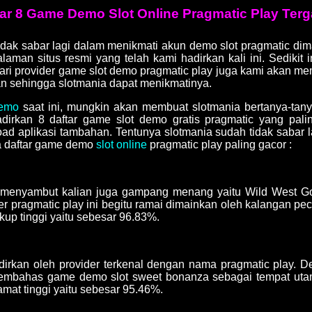
tar 8 Game Demo Slot Online Pragmatic Play Terg
idak sabar lagi dalam menikmati akun demo slot pragmatic dim
alaman situs resmi yang telah kami hadirkan kali ini. Sedikit 
ari provider game slot demo pragmatic play juga kami akan 
an sehingga slotmania dapat menikmatinya.
demo
saat ini, mungkin akan membuat slotmania bertanya-tan
dirkan 8 daftar game slot demo gratis pragmatic yang pali
d aplikasi tambahan. Tentunya slotmania sudah tidak sabar l
pa daftar game demo
slot online
pragmatic play paling gacor :
ang menyambut kalian juga gampang menang yaitu Wild West G
r pragmatic play ini begitu ramai dimainkan oleh kalangan pec
kup tinggi yaitu sebesar 96.83%.
dirkan oleh provider terkenal dengan nama pragmatic play. 
embahas game demo slot sweet bonanza sebagai tempat utam
amat tinggi yaitu sebesar 95.46%.