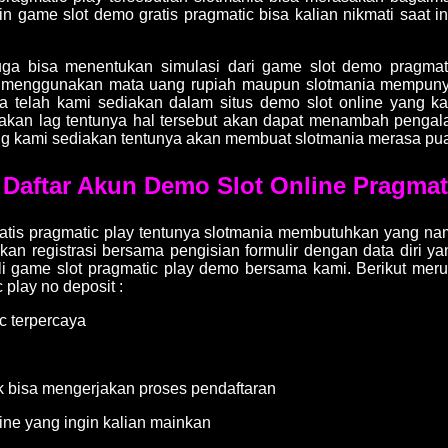
n game slot demo gratis pragmatic bisa kalian nikmati saat 
uga bisa menentukan simulasi dari game slot demo pragmat
n menggunakan mata uang rupiah maupun slotmania mempun
telah kami sediakan dalam situs demo slot online yang kam
sakan lag tentunya hal tersebut akan dapat menambah pengal
g kami sediakan tentunya akan membuat slotmania merasa pu
Daftar Akun Demo Slot Online Pragmati
ratis pragmatic play tentunya slotmania membutuhkan yang n
an registrasi bersama pengisian formulir dengan data diri ya
 game slot pragmatic play demo bersama kami. Berikut meru
 play no deposit :
c terpercaya
tuk bisa mengerjakan proses pendaftaran
ine yang ingin kalian mainkan