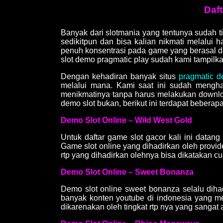
Daf
Banyak dari slotmania yang tentunya sudah t
sedikitpun dan bisa kalian nikmati melalui h
penuh konsentrasi pada game yang berasal d
slot demo pragmatic play sudah kami tampilk
Dengan kehadiran banyak situs
pragmatic 
melalui mana. Kami saat ini sudah mengha
menikmatinya tanpa harus melakukan downloa
demo slot bukan, berikut ini terdapat bebera
Demo Slot Online – Wild West Gold
Untuk daftar game slot gacor kali ini dat
Game slot online yang dihadirkan oleh provide
rtp yang dihadirkan olehnya bisa dikatakan cu
Demo Slot Online – Sweet Bonanza
Demo slot online sweet bonanza selalu diha
banyak konten youtube di indonesia yang m
dikarenakan oleh tingkat rtp nya yang sangat 