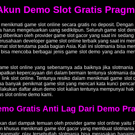
Akun Demo Slot Gratis Pragm
ikmati game slot online secara gratis no deposit. Dengan ad
a harus mengeluarkan uang sedikitpun. Seluruh game slot demo
 diberikan oleh provider game slot gacor yang saat ini sedang
usahaan developer game slot online terbaik yang saat ini memb
at slot terutama pada bagian Asia. Kali ini slotmania bisa me
 bisa mencoba berbagai jenis game slot demo yang anda menja
me slot online yang sebenarnya ada baiknya jika slotmani
dapatkan kepercayaan diri dalam bermain tentunya slotmania d
link slot online. Tentunya resiko dalam menikmati game slot 
pa banyak penikmat game slot yang mencari kata kunci pencar
akukan daftar akun demo slot kalian tentunya mempunyai hak
s slot online demo kami.
emo Gratis Anti Lag Dari Demo Pr
irkan dari dampak temuan oleh provider game slot online yaitu
n khusus menikmati game slot gacor yang membuat slotmania m
 pragmatic play tersebutlah slotmania bisa merasakan bagaima