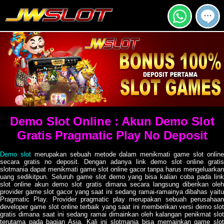
Demo Slot Online : Akun Demo Slot
Gratis Pragmatic Play No Deposit
Demo slot
merupakan sebuah metode dalam menikmati game slot onlin
secara gratis no deposit. Dengan adanya link demo slot online gratis
slotmania dapat menikmati game slot online gacor tanpa harus mengeluarkan
uang sedikitpun. Seluruh game slot demo yang bisa kalian coba pada link
slot online akun demo slot gratis dimana secara langsung diberikan oleh
provider game slot gacor yang saat ini sedang ramai-ramainya dibahas yaitu
Pragmatic Play. Provider pragmatic play merupakan sebuah perusahaan
developer game slot online terbaik yang saat ini memberikan versi demo slot
gratis dimana saat ini sedang ramai dimainkan oleh kalangan penikmat slot
terutama pada bagian Asia. Kali ini slotmania bisa memainkan game slot