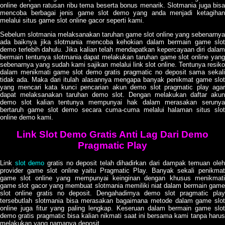
online dengan ratusan ribu tema beserta bonus menarik. Slotmania juga bisa
mencoba berbagai jenis game slot demo yang anda menjadi ketagihan
melalui situs game slot online gacor seperti kami.
Sebelum slotmania melaksanakan taruhan game slot online yang sebenarnya
ada baiknya jika slotmania mencoba kehokian dalam bermain game slot
demo terlebih dahulu. Jika kalian telah mendapatkan kepercayaan diri dalam
bermain tentunya slotmania dapat melakukan taruhan game slot online yang
sebenarnya yang sudah kami sajikan melalui link slot online. Tentunya resiko
dalam menikmati game slot demo gratis pragmatic no deposit sama sekali
tidak ada. Maka dari itulah alasannya mengapa banyak penikmat game slot
yang mencari kata kunci pencarian akun demo slot pragmatic play agar
dapat melaksanakan taruhan demo slot. Dengan melakukan daftar akun
demo slot kalian tentunya mempunyai hak dalam merasakan serunya
bertaruh game slot demo secara cuma-cuma melalui halaman situs slot
online demo kami.
Link Slot Demo Gratis Anti Lag Dari Demo
Pragmatic Play
Link
slot demo
gratis no deposit telah dihadirkan dari dampak temuan ole
provider game slot online yaitu Pragmatic Play. Banyak sekali penikmat
game slot online yang mempunyai keinginan dengan khusus menikmati
game slot gacor yang membuat slotmania memiliki niat dalam bermain game
slot online gratis no deposit. Dengahadirnya demo slot pragmatic play
tersebutlah slotmania bisa merasakan bagaimana metode dalam game slot
online juga fitur yang paling lengkap. Keseruan dalam bermain game slot
demo gratis pragmatic bisa kalian nikmati saat ini bersama kami tanpa harus
melakukan yang namanya deposit.