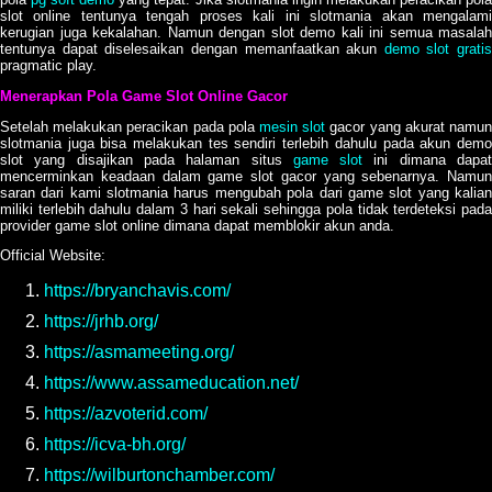
slot online tentunya tengah proses kali ini slotmania akan mengalami
kerugian juga kekalahan. Namun dengan slot demo kali ini semua masalah
tentunya dapat diselesaikan dengan memanfaatkan akun
demo slot gratis
pragmatic play.
Menerapkan Pola Game Slot Online Gacor
Setelah melakukan peracikan pada pola
mesin slot
gacor yang akurat namu
slotmania juga bisa melakukan tes sendiri terlebih dahulu pada akun demo
slot yang disajikan pada halaman situs
game slot
ini dimana dapa
mencerminkan keadaan dalam game slot gacor yang sebenarnya. Namun
saran dari kami slotmania harus mengubah pola dari game slot yang kalian
miliki terlebih dahulu dalam 3 hari sekali sehingga pola tidak terdeteksi pada
provider game slot online dimana dapat memblokir akun anda.
Official Website:
https://bryanchavis.com/
https://jrhb.org/
https://asmameeting.org/
https://www.assameducation.net/
https://azvoterid.com/
https://icva-bh.org/
https://wilburtonchamber.com/