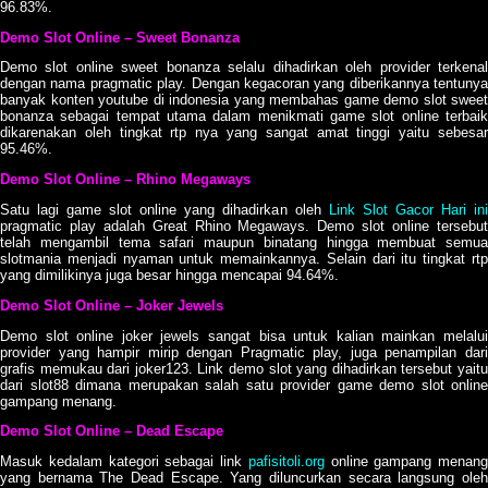
96.83%.
Demo Slot Online – Sweet Bonanza
Demo slot online sweet bonanza selalu dihadirkan oleh provider terkenal
dengan nama pragmatic play. Dengan kegacoran yang diberikannya tentunya
banyak konten youtube di indonesia yang membahas game demo slot sweet
bonanza sebagai tempat utama dalam menikmati game slot online terbaik
dikarenakan oleh tingkat rtp nya yang sangat amat tinggi yaitu sebesar
95.46%.
Demo Slot Online – Rhino Megaways
Satu lagi game slot online yang dihadirkan oleh
Link Slot Gacor Hari in
pragmatic play adalah Great Rhino Megaways. Demo slot online tersebut
telah mengambil tema safari maupun binatang hingga membuat semua
slotmania menjadi nyaman untuk memainkannya. Selain dari itu tingkat rtp
yang dimilikinya juga besar hingga mencapai 94.64%.
Demo Slot Online – Joker Jewels
Demo slot online joker jewels sangat bisa untuk kalian mainkan melalui
provider yang hampir mirip dengan Pragmatic play, juga penampilan dari
grafis memukau dari joker123. Link demo slot yang dihadirkan tersebut yaitu
dari slot88 dimana merupakan salah satu provider game demo slot online
gampang menang.
Demo Slot Online – Dead Escape
Masuk kedalam kategori sebagai link
pafisitoli.org
online gampang menang
yang bernama The Dead Escape. Yang diluncurkan secara langsung oleh