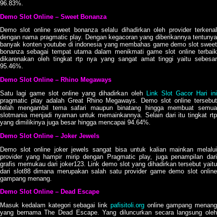
96.83%.
Demo Slot Online – Sweet Bonanza
Demo slot online sweet bonanza selalu dihadirkan oleh provider terkenal
dengan nama pragmatic play. Dengan kegacoran yang diberikannya tentunya
banyak konten youtube di indonesia yang membahas game demo slot sweet
bonanza sebagai tempat utama dalam menikmati game slot online terbaik
dikarenakan oleh tingkat rtp nya yang sangat amat tinggi yaitu sebesar
95.46%.
Demo Slot Online – Rhino Megaways
Satu lagi game slot online yang dihadirkan oleh
Link Slot Gacor Hari in
pragmatic play adalah Great Rhino Megaways. Demo slot online tersebut
telah mengambil tema safari maupun binatang hingga membuat semua
slotmania menjadi nyaman untuk memainkannya. Selain dari itu tingkat rtp
yang dimilikinya juga besar hingga mencapai 94.64%.
Demo Slot Online – Joker Jewels
Demo slot online joker jewels sangat bisa untuk kalian mainkan melalui
provider yang hampir mirip dengan Pragmatic play, juga penampilan dari
grafis memukau dari joker123. Link demo slot yang dihadirkan tersebut yaitu
dari slot88 dimana merupakan salah satu provider game demo slot online
gampang menang.
Demo Slot Online – Dead Escape
Masuk kedalam kategori sebagai link
pafisitoli.org
online gampang menang
yang bernama The Dead Escape. Yang diluncurkan secara langsung oleh