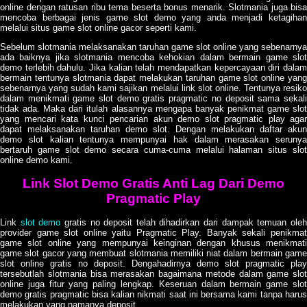
online dengan ratusan ribu tema beserta bonus menarik. Slotmania juga bisa
mencoba berbagai jenis game slot demo yang anda menjadi ketagihan
melalui situs game slot online gacor seperti kami.
Sebelum slotmania melaksanakan taruhan game slot online yang sebenarnya
ada baiknya jika slotmania mencoba kehokian dalam bermain game slot
demo terlebih dahulu. Jika kalian telah mendapatkan kepercayaan diri dalam
bermain tentunya slotmania dapat melakukan taruhan game slot online yang
sebenarnya yang sudah kami sajikan melalui link slot online. Tentunya resiko
dalam menikmati game slot demo gratis pragmatic no deposit sama sekali
tidak ada. Maka dari itulah alasannya mengapa banyak penikmat game slot
yang mencari kata kunci pencarian akun demo slot pragmatic play agar
dapat melaksanakan taruhan demo slot. Dengan melakukan daftar akun
demo slot kalian tentunya mempunyai hak dalam merasakan serunya
bertaruh game slot demo secara cuma-cuma melalui halaman situs slot
online demo kami.
Link Slot Demo Gratis Anti Lag Dari Demo
Pragmatic Play
Link
slot demo
gratis no deposit telah dihadirkan dari dampak temuan ole
provider game slot online yaitu Pragmatic Play. Banyak sekali penikmat
game slot online yang mempunyai keinginan dengan khusus menikmati
game slot gacor yang membuat slotmania memiliki niat dalam bermain game
slot online gratis no deposit. Dengahadirnya demo slot pragmatic play
tersebutlah slotmania bisa merasakan bagaimana metode dalam game slot
online juga fitur yang paling lengkap. Keseruan dalam bermain game slot
demo gratis pragmatic bisa kalian nikmati saat ini bersama kami tanpa harus
melakukan yang namanya deposit.