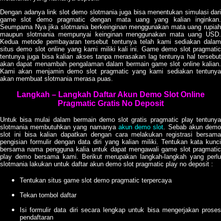
Dengan adanya link slot demo slotmania juga bisa menentukan simulasi dari
game slot demo pragmatic dengan mata uang yang kalian inginkan.
Seumpama Nya jika slotmania berkeinginan menggunakan mata uang rupiah
maupun slotmania mempunyai keinginan menggunakan mata uang USD.
Kedua metode pembayaran tersebut tentunya telah kami sediakan dalam
situs demo slot online yang kami miliki kali ini. Game demo slot pragmatic
tentunya juga bisa kalian akses tanpa merasakan lag tentunya hal tersebut
akan dapat menambah pengalaman dalam bermain game slot online kalian.
Kami akan menjamin demo slot pragmatic yang kami sediakan tentunya
akan membuat slotmania merasa puas.
Langkah – Langkah Daftar Akun Demo Slot Online
Pragmatic Gratis No Deposit
Untuk bisa mulai dalam bermain demo slot gratis pragmatic play tentunya
slotmania membutuhkan yang namanya
akun demo slot
. Sebab akun dem
slot ini bisa kalian dapatkan dengan cara melakukan registrasi bersama
pengisian formulir dengan data diri yang kalian miliki. Tentukan kata kunci
bersama nama pengguna kalia untuk dapat mengawali game slot pragmatic
play demo bersama kami. Berikut merupakan langkah-langkah yang perlu
slotmania lakukan untuk daftar akun demo slot pragmatic play no deposit :
Tentukan situs game slot demo pragmatic terpercaya
Tekan tombol daftar
Isi formulir data diri secara lengkap untuk bisa mengerjakan proses
pendaftaran