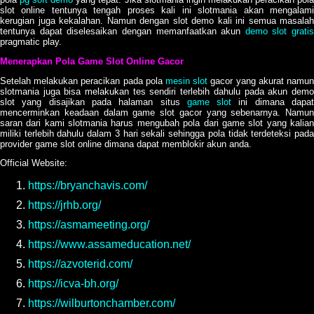
slot online tentunya tengah proses kali ini slotmania akan mengalami
kerugian juga kekalahan. Namun dengan slot demo kali ini semua masalah
tentunya dapat diselesaikan dengan memanfaatkan akun
demo slot gratis
pragmatic play.
Menerapkan Pola Game Slot Online Gacor
Setelah melakukan peracikan pada pola
mesin slot
gacor yang akurat namu
slotmania juga bisa melakukan tes sendiri terlebih dahulu pada akun demo
slot yang disajikan pada halaman situs
game slot
ini dimana dapa
mencerminkan keadaan dalam game slot gacor yang sebenarnya. Namun
saran dari kami slotmania harus mengubah pola dari game slot yang kalian
miliki terlebih dahulu dalam 3 hari sekali sehingga pola tidak terdeteksi pada
provider game slot online dimana dapat memblokir akun anda.
Official Website:
https://bryanchavis.com/
https://jrhb.org/
https://asmameeting.org/
https://www.assameducation.net/
https://azvoterid.com/
https://icva-bh.org/
https://wilburtonchamber.com/