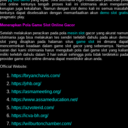
slot online tentunya tengah proses kali ini slotmania akan mengalami
kerugian juga kekalahan. Namun dengan slot demo kali ini semua masalah
tentunya dapat diselesaikan dengan memanfaatkan akun
demo slot gratis
pragmatic play.
Menerapkan Pola Game Slot Online Gacor
Setelah melakukan peracikan pada pola
mesin slot
gacor yang akurat namu
slotmania juga bisa melakukan tes sendiri terlebih dahulu pada akun demo
slot yang disajikan pada halaman situs
game slot
ini dimana dapa
mencerminkan keadaan dalam game slot gacor yang sebenarnya. Namun
saran dari kami slotmania harus mengubah pola dari game slot yang kalian
miliki terlebih dahulu dalam 3 hari sekali sehingga pola tidak terdeteksi pada
provider game slot online dimana dapat memblokir akun anda.
Official Website:
https://bryanchavis.com/
https://jrhb.org/
https://asmameeting.org/
https://www.assameducation.net/
https://azvoterid.com/
https://icva-bh.org/
https://wilburtonchamber.com/