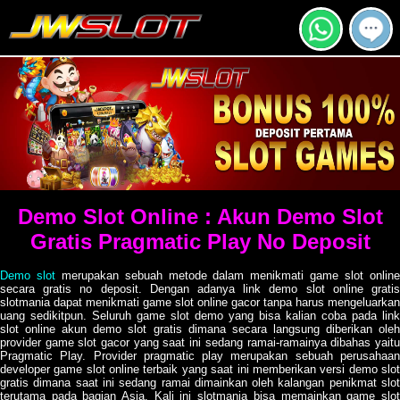
Demo Slot Online : Akun Demo Slot
Gratis Pragmatic Play No Deposit
Demo slot
merupakan sebuah metode dalam menikmati game slot onlin
secara gratis no deposit. Dengan adanya link demo slot online gratis
slotmania dapat menikmati game slot online gacor tanpa harus mengeluarkan
uang sedikitpun. Seluruh game slot demo yang bisa kalian coba pada link
slot online akun demo slot gratis dimana secara langsung diberikan oleh
provider game slot gacor yang saat ini sedang ramai-ramainya dibahas yaitu
Pragmatic Play. Provider pragmatic play merupakan sebuah perusahaan
developer game slot online terbaik yang saat ini memberikan versi demo slot
gratis dimana saat ini sedang ramai dimainkan oleh kalangan penikmat slot
terutama pada bagian Asia. Kali ini slotmania bisa memainkan game slot