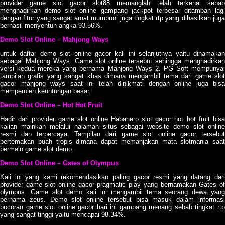
provider game slot gacor slot88 memanglah telah terkenal sebab
menghadirkan demo slot online gampang jackpot terbesar ditambah lagi
dengan fitur yang sangat amat mumpuni juga tingkat rtp yang dihasilkan juga
berhasil menyentuh angka 93.56%.
Demo Slot Online – Mahjong Ways
untuk daftar demo slot online gacor kali ini selanjutnya yaitu dinamakan
sebagai Mahjong Ways. Game slot online tersebut sehingga menghadirkan
versi kedua mereka yang bernama Mahjong Ways 2. PG Soft mempunyai
tampilan grafis yang sangat khas dimana mengambil tema dari game slot
gacor mahjong ways saat ini telah dinikmati dengan online juga bisa
memperoleh keuntungan besar.
Demo Slot Online – Hot Hot Fruit
Hadir dari provider game slot online Habanero slot gacor hot hot fruit bisa
kalian mainkan melalui halaman situs sebagai website demo slot online
resmi dan terpercaya. Tampilan dari game slot online gacor tersebut
bertemakan buah tropis dimana dapat memanjakan mata slotmania saat
bermain game slot demo.
Demo Slot Online – Gates of Olympus
Kali ini yang kami rekomendasikan paling gacor resmi yang datang dari
provider game slot online gacor pragmatic play yang bernamakan Gates of
olympus. Game slot demo kali ini mengambil tema seorang dewa yang
bernama zeus. Demo slot online tersebut bisa masuk dalam informasi
bocoran game slot online gacor hari ini gampang menang sebab tingkat rtp
yang sangat tinggi yaitu mencapai 98.34%.