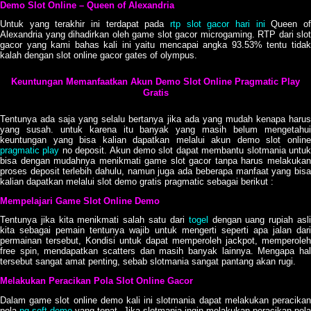
Demo Slot Online – Queen of Alexandria
Untuk yang terakhir ini terdapat pada
rtp slot gacor hari ini
Queen o
Alexandria yang dihadirkan oleh game slot gacor microgaming. RTP dari slot
gacor yang kami bahas kali ini yaitu mencapai angka 93.53% tentu tidak
kalah dengan slot online gacor gates of olympus.
Keuntungan Memanfaatkan Akun Demo Slot Online Pragmatic Play
Gratis
Tentunya ada saja yang selalu bertanya jika ada yang mudah kenapa harus
yang susah. untuk karena itu banyak yang masih belum mengetahui
keuntungan yang bisa kalian dapatkan melalui akun demo slot online
pragmatic play
no deposit. Akun demo slot dapat membantu slotmania untu
bisa dengan mudahnya menikmati game slot gacor tanpa harus melakukan
proses deposit terlebih dahulu, namun juga ada beberapa manfaat yang bisa
kalian dapatkan melalui slot demo gratis pragmatic sebagai berikut :
Mempelajari Game Slot Online Demo
Tentunya jika kita menikmati salah satu dari
togel
dengan uang rupiah asl
kita sebagai pemain tentunya wajib untuk mengerti seperti apa jalan dari
permainan tersebut, Kondisi untuk dapat memperoleh jackpot, memperoleh
free spin, mendapatkan scatters dan masih banyak lainnya. Mengapa hal
tersebut sangat amat penting, sebab slotmania sangat pantang akan rugi.
Melakukan Peracikan Pola Slot Online Gacor
Dalam game slot online demo kali ini slotmania dapat melakukan peracikan
pola
pg soft demo
yang tepat. Jika slotmania ingin melakukan peracikan pol