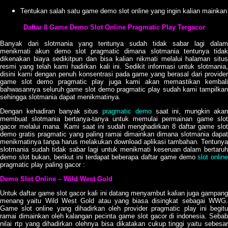
Tentukan salah satu game demo slot online yang ingin kalian mainkan
Daftar 8 Game Demo Slot Online Pragmatic Play Tergacor
Banyak dari slotmania yang tentunya sudah tidak sabar lagi dalam
menikmati akun demo slot pragmatic dimana slotmania tentunya tidak
dikenakan biaya sedikitpun dan bisa kalian nikmati melalui halaman situs
resmi yang telah kami hadirkan kali ini. Sedikit informasi untuk slotmania,
disini kami dengan penuh konsentrasi pada game yang berasal dari provider
game slot demo pragmatic play juga kami akan memastikan kembali
bahwasannya seluruh game slot demo pragmatic play sudah kami tampilkan
sehingga slotmania dapat menikmatinya.
Dengan kehadiran banyak situs
pragmatic demo
saat ini, mungkin aka
membuat slotmania bertanya-tanya untuk memulai permainan game slot
gacor melalui mana. Kami saat ini sudah menghadirkan 8 daftar game slot
demo gratis pragmatic yang paling ramai dimainkan dimana slotmania dapat
menikmatinya tanpa harus melakukan download aplikasi tambahan. Tentunya
slotmania sudah tidak sabar lagi untuk menikmati keseruan dalam bertaruh
demo slot bukan, berikut ini terdapat beberapa daftar game demo
slot onlin
pragmatic play paling gacor :
Demo Slot Online – Wild West Gold
Untuk daftar game slot gacor kali ini datang menyambut kalian juga gampang
menang yaitu Wild West Gold atau yang biasa disingkat sebagai WWG.
Game slot online yang dihadirkan oleh provider pragmatic play ini begitu
ramai dimainkan oleh kalangan pecinta game slot gacor di indonesia. Sebab
nilai rtp yang dihadirkan olehnya bisa dikatakan cukup tinggi yaitu sebesar