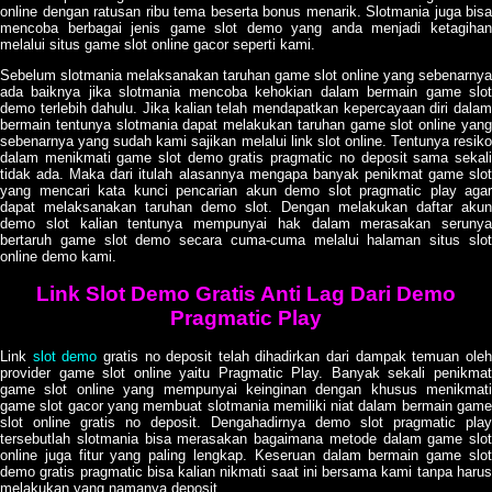
online dengan ratusan ribu tema beserta bonus menarik. Slotmania juga bisa
mencoba berbagai jenis game slot demo yang anda menjadi ketagihan
melalui situs game slot online gacor seperti kami.
Sebelum slotmania melaksanakan taruhan game slot online yang sebenarnya
ada baiknya jika slotmania mencoba kehokian dalam bermain game slot
demo terlebih dahulu. Jika kalian telah mendapatkan kepercayaan diri dalam
bermain tentunya slotmania dapat melakukan taruhan game slot online yang
sebenarnya yang sudah kami sajikan melalui link slot online. Tentunya resiko
dalam menikmati game slot demo gratis pragmatic no deposit sama sekali
tidak ada. Maka dari itulah alasannya mengapa banyak penikmat game slot
yang mencari kata kunci pencarian akun demo slot pragmatic play agar
dapat melaksanakan taruhan demo slot. Dengan melakukan daftar akun
demo slot kalian tentunya mempunyai hak dalam merasakan serunya
bertaruh game slot demo secara cuma-cuma melalui halaman situs slot
online demo kami.
Link Slot Demo Gratis Anti Lag Dari Demo
Pragmatic Play
Link
slot demo
gratis no deposit telah dihadirkan dari dampak temuan ole
provider game slot online yaitu Pragmatic Play. Banyak sekali penikmat
game slot online yang mempunyai keinginan dengan khusus menikmati
game slot gacor yang membuat slotmania memiliki niat dalam bermain game
slot online gratis no deposit. Dengahadirnya demo slot pragmatic play
tersebutlah slotmania bisa merasakan bagaimana metode dalam game slot
online juga fitur yang paling lengkap. Keseruan dalam bermain game slot
demo gratis pragmatic bisa kalian nikmati saat ini bersama kami tanpa harus
melakukan yang namanya deposit.