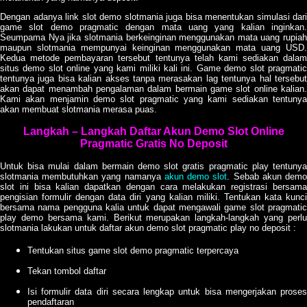
Dengan adanya link slot demo slotmania juga bisa menentukan simulasi dari
game slot demo pragmatic dengan mata uang yang kalian inginkan.
Seumpama Nya jika slotmania berkeinginan menggunakan mata uang rupiah
maupun slotmania mempunyai keinginan menggunakan mata uang USD.
Kedua metode pembayaran tersebut tentunya telah kami sediakan dalam
situs demo slot online yang kami miliki kali ini. Game demo slot pragmatic
tentunya juga bisa kalian akses tanpa merasakan lag tentunya hal tersebut
akan dapat menambah pengalaman dalam bermain game slot online kalian.
Kami akan menjamin demo slot pragmatic yang kami sediakan tentunya
akan membuat slotmania merasa puas.
Langkah – Langkah Daftar Akun Demo Slot Online
Pragmatic Gratis No Deposit
Untuk bisa mulai dalam bermain demo slot gratis pragmatic play tentunya
slotmania membutuhkan yang namanya
akun demo slot
. Sebab akun dem
slot ini bisa kalian dapatkan dengan cara melakukan registrasi bersama
pengisian formulir dengan data diri yang kalian miliki. Tentukan kata kunci
bersama nama pengguna kalia untuk dapat mengawali game slot pragmatic
play demo bersama kami. Berikut merupakan langkah-langkah yang perlu
slotmania lakukan untuk daftar akun demo slot pragmatic play no deposit :
Tentukan situs game slot demo pragmatic terpercaya
Tekan tombol daftar
Isi formulir data diri secara lengkap untuk bisa mengerjakan proses
pendaftaran