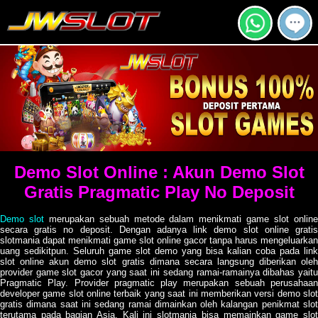
Demo Slot Online : Akun Demo Slot
Gratis Pragmatic Play No Deposit
Demo slot
merupakan sebuah metode dalam menikmati game slot onlin
secara gratis no deposit. Dengan adanya link demo slot online gratis
slotmania dapat menikmati game slot online gacor tanpa harus mengeluarkan
uang sedikitpun. Seluruh game slot demo yang bisa kalian coba pada link
slot online akun demo slot gratis dimana secara langsung diberikan oleh
provider game slot gacor yang saat ini sedang ramai-ramainya dibahas yaitu
Pragmatic Play. Provider pragmatic play merupakan sebuah perusahaan
developer game slot online terbaik yang saat ini memberikan versi demo slot
gratis dimana saat ini sedang ramai dimainkan oleh kalangan penikmat slot
terutama pada bagian Asia. Kali ini slotmania bisa memainkan game slot