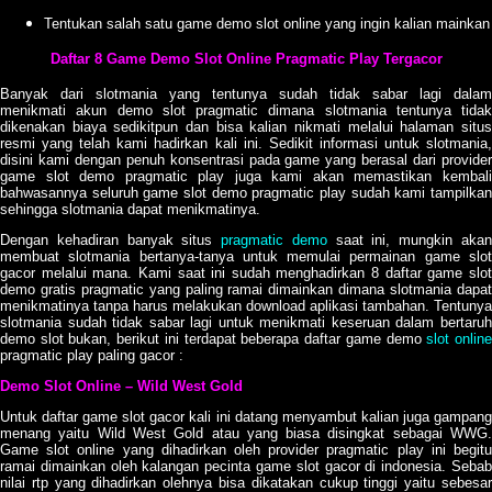
Tentukan salah satu game demo slot online yang ingin kalian mainkan
Daftar 8 Game Demo Slot Online Pragmatic Play Tergacor
Banyak dari slotmania yang tentunya sudah tidak sabar lagi dalam
menikmati akun demo slot pragmatic dimana slotmania tentunya tidak
dikenakan biaya sedikitpun dan bisa kalian nikmati melalui halaman situs
resmi yang telah kami hadirkan kali ini. Sedikit informasi untuk slotmania,
disini kami dengan penuh konsentrasi pada game yang berasal dari provider
game slot demo pragmatic play juga kami akan memastikan kembali
bahwasannya seluruh game slot demo pragmatic play sudah kami tampilkan
sehingga slotmania dapat menikmatinya.
Dengan kehadiran banyak situs
pragmatic demo
saat ini, mungkin aka
membuat slotmania bertanya-tanya untuk memulai permainan game slot
gacor melalui mana. Kami saat ini sudah menghadirkan 8 daftar game slot
demo gratis pragmatic yang paling ramai dimainkan dimana slotmania dapat
menikmatinya tanpa harus melakukan download aplikasi tambahan. Tentunya
slotmania sudah tidak sabar lagi untuk menikmati keseruan dalam bertaruh
demo slot bukan, berikut ini terdapat beberapa daftar game demo
slot onlin
pragmatic play paling gacor :
Demo Slot Online – Wild West Gold
Untuk daftar game slot gacor kali ini datang menyambut kalian juga gampang
menang yaitu Wild West Gold atau yang biasa disingkat sebagai WWG.
Game slot online yang dihadirkan oleh provider pragmatic play ini begitu
ramai dimainkan oleh kalangan pecinta game slot gacor di indonesia. Sebab
nilai rtp yang dihadirkan olehnya bisa dikatakan cukup tinggi yaitu sebesar