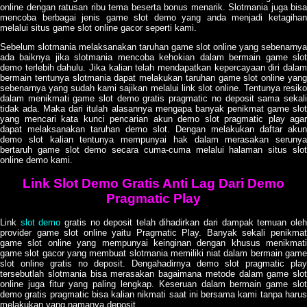
online dengan ratusan ribu tema beserta bonus menarik. Slotmania juga bisa
mencoba berbagai jenis game slot demo yang anda menjadi ketagihan
melalui situs game slot online gacor seperti kami.
Sebelum slotmania melaksanakan taruhan game slot online yang sebenarnya
ada baiknya jika slotmania mencoba kehokian dalam bermain game slot
demo terlebih dahulu. Jika kalian telah mendapatkan kepercayaan diri dalam
bermain tentunya slotmania dapat melakukan taruhan game slot online yang
sebenarnya yang sudah kami sajikan melalui link slot online. Tentunya resiko
dalam menikmati game slot demo gratis pragmatic no deposit sama sekali
tidak ada. Maka dari itulah alasannya mengapa banyak penikmat game slot
yang mencari kata kunci pencarian akun demo slot pragmatic play agar
dapat melaksanakan taruhan demo slot. Dengan melakukan daftar akun
demo slot kalian tentunya mempunyai hak dalam merasakan serunya
bertaruh game slot demo secara cuma-cuma melalui halaman situs slot
online demo kami.
Link Slot Demo Gratis Anti Lag Dari Demo
Pragmatic Play
Link
slot demo
gratis no deposit telah dihadirkan dari dampak temuan ole
provider game slot online yaitu Pragmatic Play. Banyak sekali penikmat
game slot online yang mempunyai keinginan dengan khusus menikmati
game slot gacor yang membuat slotmania memiliki niat dalam bermain game
slot online gratis no deposit. Dengahadirnya demo slot pragmatic play
tersebutlah slotmania bisa merasakan bagaimana metode dalam game slot
online juga fitur yang paling lengkap. Keseruan dalam bermain game slot
demo gratis pragmatic bisa kalian nikmati saat ini bersama kami tanpa harus
melakukan yang namanya deposit.