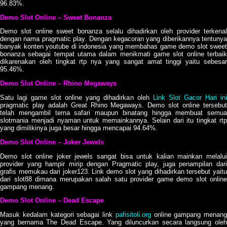
96.83%.
Demo Slot Online – Sweet Bonanza
Demo slot online sweet bonanza selalu dihadirkan oleh provider terkenal
dengan nama pragmatic play. Dengan kegacoran yang diberikannya tentunya
banyak konten youtube di indonesia yang membahas game demo slot sweet
bonanza sebagai tempat utama dalam menikmati game slot online terbaik
dikarenakan oleh tingkat rtp nya yang sangat amat tinggi yaitu sebesar
95.46%.
Demo Slot Online – Rhino Megaways
Satu lagi game slot online yang dihadirkan oleh
Link Slot Gacor Hari in
pragmatic play adalah Great Rhino Megaways. Demo slot online tersebut
telah mengambil tema safari maupun binatang hingga membuat semua
slotmania menjadi nyaman untuk memainkannya. Selain dari itu tingkat rtp
yang dimilikinya juga besar hingga mencapai 94.64%.
Demo Slot Online – Joker Jewels
Demo slot online joker jewels sangat bisa untuk kalian mainkan melalui
provider yang hampir mirip dengan Pragmatic play, juga penampilan dari
grafis memukau dari joker123. Link demo slot yang dihadirkan tersebut yaitu
dari slot88 dimana merupakan salah satu provider game demo slot online
gampang menang.
Demo Slot Online – Dead Escape
Masuk kedalam kategori sebagai link
pafisitoli.org
online gampang menang
yang bernama The Dead Escape. Yang diluncurkan secara langsung oleh