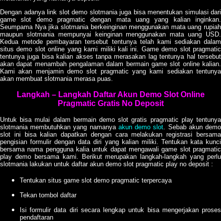
Dengan adanya link slot demo slotmania juga bisa menentukan simulasi dari
game slot demo pragmatic dengan mata uang yang kalian inginkan.
Seumpama Nya jika slotmania berkeinginan menggunakan mata uang rupiah
maupun slotmania mempunyai keinginan menggunakan mata uang USD.
Kedua metode pembayaran tersebut tentunya telah kami sediakan dalam
situs demo slot online yang kami miliki kali ini. Game demo slot pragmatic
tentunya juga bisa kalian akses tanpa merasakan lag tentunya hal tersebut
akan dapat menambah pengalaman dalam bermain game slot online kalian.
Kami akan menjamin demo slot pragmatic yang kami sediakan tentunya
akan membuat slotmania merasa puas.
Langkah – Langkah Daftar Akun Demo Slot Online
Pragmatic Gratis No Deposit
Untuk bisa mulai dalam bermain demo slot gratis pragmatic play tentunya
slotmania membutuhkan yang namanya
akun demo slot
. Sebab akun dem
slot ini bisa kalian dapatkan dengan cara melakukan registrasi bersama
pengisian formulir dengan data diri yang kalian miliki. Tentukan kata kunci
bersama nama pengguna kalia untuk dapat mengawali game slot pragmatic
play demo bersama kami. Berikut merupakan langkah-langkah yang perlu
slotmania lakukan untuk daftar akun demo slot pragmatic play no deposit :
Tentukan situs game slot demo pragmatic terpercaya
Tekan tombol daftar
Isi formulir data diri secara lengkap untuk bisa mengerjakan proses
pendaftaran