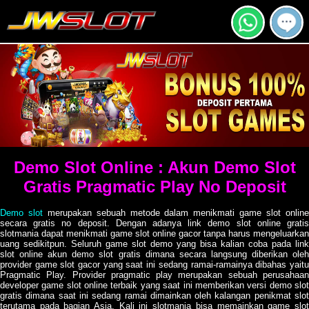
Demo Slot Online : Akun Demo Slot
Gratis Pragmatic Play No Deposit
Demo slot
merupakan sebuah metode dalam menikmati game slot onlin
secara gratis no deposit. Dengan adanya link demo slot online gratis
slotmania dapat menikmati game slot online gacor tanpa harus mengeluarkan
uang sedikitpun. Seluruh game slot demo yang bisa kalian coba pada link
slot online akun demo slot gratis dimana secara langsung diberikan oleh
provider game slot gacor yang saat ini sedang ramai-ramainya dibahas yaitu
Pragmatic Play. Provider pragmatic play merupakan sebuah perusahaan
developer game slot online terbaik yang saat ini memberikan versi demo slot
gratis dimana saat ini sedang ramai dimainkan oleh kalangan penikmat slot
terutama pada bagian Asia. Kali ini slotmania bisa memainkan game slot