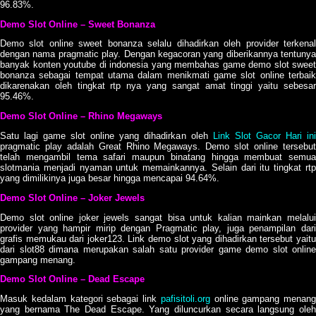
96.83%.
Demo Slot Online – Sweet Bonanza
Demo slot online sweet bonanza selalu dihadirkan oleh provider terkenal
dengan nama pragmatic play. Dengan kegacoran yang diberikannya tentunya
banyak konten youtube di indonesia yang membahas game demo slot sweet
bonanza sebagai tempat utama dalam menikmati game slot online terbaik
dikarenakan oleh tingkat rtp nya yang sangat amat tinggi yaitu sebesar
95.46%.
Demo Slot Online – Rhino Megaways
Satu lagi game slot online yang dihadirkan oleh
Link Slot Gacor Hari in
pragmatic play adalah Great Rhino Megaways. Demo slot online tersebut
telah mengambil tema safari maupun binatang hingga membuat semua
slotmania menjadi nyaman untuk memainkannya. Selain dari itu tingkat rtp
yang dimilikinya juga besar hingga mencapai 94.64%.
Demo Slot Online – Joker Jewels
Demo slot online joker jewels sangat bisa untuk kalian mainkan melalui
provider yang hampir mirip dengan Pragmatic play, juga penampilan dari
grafis memukau dari joker123. Link demo slot yang dihadirkan tersebut yaitu
dari slot88 dimana merupakan salah satu provider game demo slot online
gampang menang.
Demo Slot Online – Dead Escape
Masuk kedalam kategori sebagai link
pafisitoli.org
online gampang menang
yang bernama The Dead Escape. Yang diluncurkan secara langsung oleh