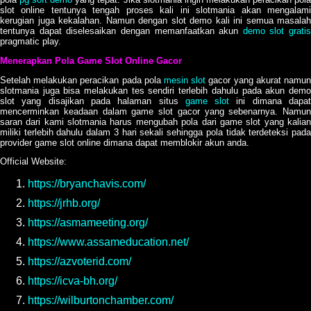
slot online tentunya tengah proses kali ini slotmania akan mengalami
kerugian juga kekalahan. Namun dengan slot demo kali ini semua masalah
tentunya dapat diselesaikan dengan memanfaatkan akun
demo slot gratis
pragmatic play.
Menerapkan Pola Game Slot Online Gacor
Setelah melakukan peracikan pada pola
mesin slot
gacor yang akurat namu
slotmania juga bisa melakukan tes sendiri terlebih dahulu pada akun demo
slot yang disajikan pada halaman situs
game slot
ini dimana dapa
mencerminkan keadaan dalam game slot gacor yang sebenarnya. Namun
saran dari kami slotmania harus mengubah pola dari game slot yang kalian
miliki terlebih dahulu dalam 3 hari sekali sehingga pola tidak terdeteksi pada
provider game slot online dimana dapat memblokir akun anda.
Official Website:
https://bryanchavis.com/
https://jrhb.org/
https://asmameeting.org/
https://www.assameducation.net/
https://azvoterid.com/
https://icva-bh.org/
https://wilburtonchamber.com/