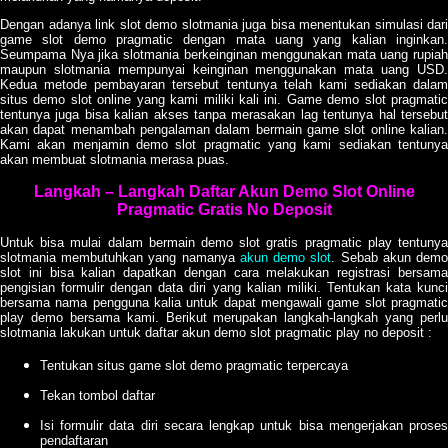
Dengan adanya link slot demo slotmania juga bisa menentukan simulasi dari
game slot demo pragmatic dengan mata uang yang kalian inginkan.
Seumpama Nya jika slotmania berkeinginan menggunakan mata uang rupiah
maupun slotmania mempunyai keinginan menggunakan mata uang USD.
Kedua metode pembayaran tersebut tentunya telah kami sediakan dalam
situs demo slot online yang kami miliki kali ini. Game demo slot pragmatic
tentunya juga bisa kalian akses tanpa merasakan lag tentunya hal tersebut
akan dapat menambah pengalaman dalam bermain game slot online kalian.
Kami akan menjamin demo slot pragmatic yang kami sediakan tentunya
akan membuat slotmania merasa puas.
Langkah – Langkah Daftar Akun Demo Slot Online
Pragmatic Gratis No Deposit
Untuk bisa mulai dalam bermain demo slot gratis pragmatic play tentunya
slotmania membutuhkan yang namanya
akun demo slot
. Sebab akun dem
slot ini bisa kalian dapatkan dengan cara melakukan registrasi bersama
pengisian formulir dengan data diri yang kalian miliki. Tentukan kata kunci
bersama nama pengguna kalia untuk dapat mengawali game slot pragmatic
play demo bersama kami. Berikut merupakan langkah-langkah yang perlu
slotmania lakukan untuk daftar akun demo slot pragmatic play no deposit :
Tentukan situs game slot demo pragmatic terpercaya
Tekan tombol daftar
Isi formulir data diri secara lengkap untuk bisa mengerjakan proses
pendaftaran