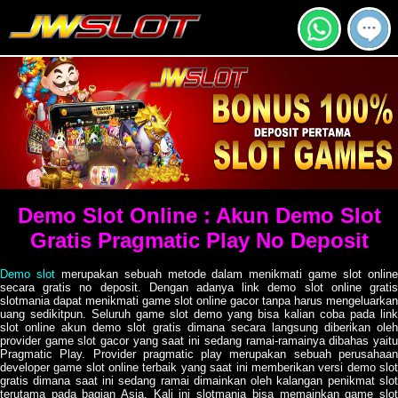
Demo Slot Online : Akun Demo Slot
Gratis Pragmatic Play No Deposit
Demo slot
merupakan sebuah metode dalam menikmati game slot onlin
secara gratis no deposit. Dengan adanya link demo slot online gratis
slotmania dapat menikmati game slot online gacor tanpa harus mengeluarkan
uang sedikitpun. Seluruh game slot demo yang bisa kalian coba pada link
slot online akun demo slot gratis dimana secara langsung diberikan oleh
provider game slot gacor yang saat ini sedang ramai-ramainya dibahas yaitu
Pragmatic Play. Provider pragmatic play merupakan sebuah perusahaan
developer game slot online terbaik yang saat ini memberikan versi demo slot
gratis dimana saat ini sedang ramai dimainkan oleh kalangan penikmat slot
terutama pada bagian Asia. Kali ini slotmania bisa memainkan game slot