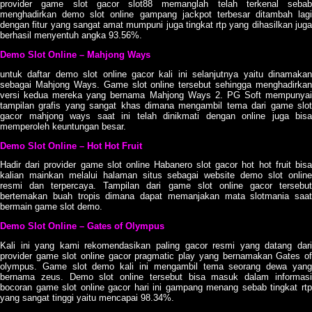
provider game slot gacor slot88 memanglah telah terkenal sebab
menghadirkan demo slot online gampang jackpot terbesar ditambah lagi
dengan fitur yang sangat amat mumpuni juga tingkat rtp yang dihasilkan juga
berhasil menyentuh angka 93.56%.
Demo Slot Online – Mahjong Ways
untuk daftar demo slot online gacor kali ini selanjutnya yaitu dinamakan
sebagai Mahjong Ways. Game slot online tersebut sehingga menghadirkan
versi kedua mereka yang bernama Mahjong Ways 2. PG Soft mempunyai
tampilan grafis yang sangat khas dimana mengambil tema dari game slot
gacor mahjong ways saat ini telah dinikmati dengan online juga bisa
memperoleh keuntungan besar.
Demo Slot Online – Hot Hot Fruit
Hadir dari provider game slot online Habanero slot gacor hot hot fruit bisa
kalian mainkan melalui halaman situs sebagai website demo slot online
resmi dan terpercaya. Tampilan dari game slot online gacor tersebut
bertemakan buah tropis dimana dapat memanjakan mata slotmania saat
bermain game slot demo.
Demo Slot Online – Gates of Olympus
Kali ini yang kami rekomendasikan paling gacor resmi yang datang dari
provider game slot online gacor pragmatic play yang bernamakan Gates of
olympus. Game slot demo kali ini mengambil tema seorang dewa yang
bernama zeus. Demo slot online tersebut bisa masuk dalam informasi
bocoran game slot online gacor hari ini gampang menang sebab tingkat rtp
yang sangat tinggi yaitu mencapai 98.34%.