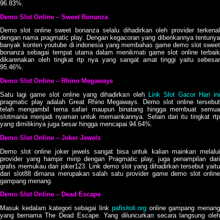
96.83%.
Demo Slot Online – Sweet Bonanza
Demo slot online sweet bonanza selalu dihadirkan oleh provider terkenal
dengan nama pragmatic play. Dengan kegacoran yang diberikannya tentunya
banyak konten youtube di indonesia yang membahas game demo slot sweet
bonanza sebagai tempat utama dalam menikmati game slot online terbaik
dikarenakan oleh tingkat rtp nya yang sangat amat tinggi yaitu sebesar
95.46%.
Demo Slot Online – Rhino Megaways
Satu lagi game slot online yang dihadirkan oleh
Link Slot Gacor Hari in
pragmatic play adalah Great Rhino Megaways. Demo slot online tersebut
telah mengambil tema safari maupun binatang hingga membuat semua
slotmania menjadi nyaman untuk memainkannya. Selain dari itu tingkat rtp
yang dimilikinya juga besar hingga mencapai 94.64%.
Demo Slot Online – Joker Jewels
Demo slot online joker jewels sangat bisa untuk kalian mainkan melalui
provider yang hampir mirip dengan Pragmatic play, juga penampilan dari
grafis memukau dari joker123. Link demo slot yang dihadirkan tersebut yaitu
dari slot88 dimana merupakan salah satu provider game demo slot online
gampang menang.
Demo Slot Online – Dead Escape
Masuk kedalam kategori sebagai link
pafisitoli.org
online gampang menang
yang bernama The Dead Escape. Yang diluncurkan secara langsung oleh