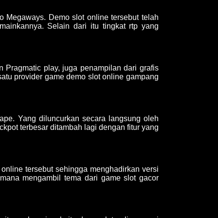
o Megaways. Demo slot online tersebut telah
nkannya. Selain dari itu tingkat rtp yang
 Pragmatic play, juga penampilan dari grafis
 satu provider game demo slot online gampang
e. Yang diluncurkan secara langsung oleh
kpot terbesar ditambah lagi dengan fitur yang
 online tersebut sehingga menghadirkan versi
imana mengambil tema dari game slot gacor