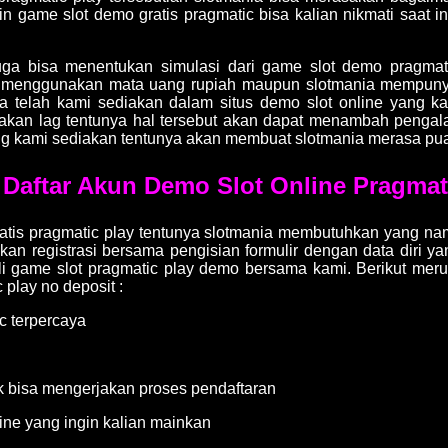
n game slot demo gratis pragmatic bisa kalian nikmati saat 
uga bisa menentukan simulasi dari game slot demo pragmat
n menggunakan mata uang rupiah maupun slotmania mempun
telah kami sediakan dalam situs demo slot online yang kam
sakan lag tentunya hal tersebut akan dapat menambah pengal
g kami sediakan tentunya akan membuat slotmania merasa pu
Daftar Akun Demo Slot Online Pragmati
ratis pragmatic play tentunya slotmania membutuhkan yang n
an registrasi bersama pengisian formulir dengan data diri ya
 game slot pragmatic play demo bersama kami. Berikut meru
 play no deposit :
c terpercaya
tuk bisa mengerjakan proses pendaftaran
ine yang ingin kalian mainkan