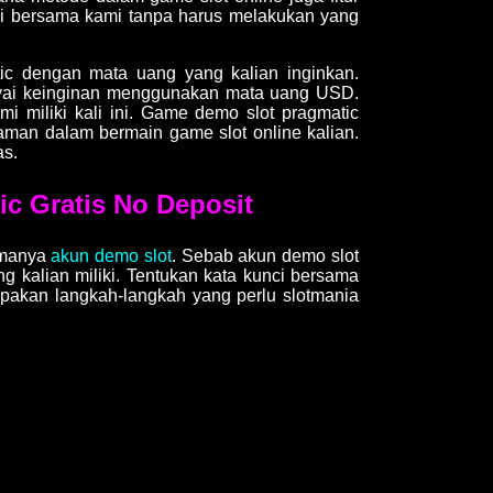
ini bersama kami tanpa harus melakukan yang
ic dengan mata uang yang kalian inginkan.
yai keinginan menggunakan mata uang USD.
i miliki kali ini. Game demo slot pragmatic
aman dalam bermain game slot online kalian.
as.
c Gratis No Deposit
amanya
akun demo slot
. Sebab akun demo slot
ng kalian miliki. Tentukan kata kunci bersama
pakan langkah-langkah yang perlu slotmania