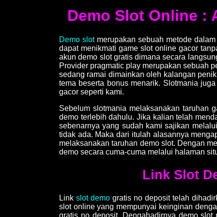
Demo Slot Online : 
Demo slot
merupakan sebuah metode dalam men
dapat menikmati game slot online gacor tanp
akun demo slot gratis dimana secara langsung
Provider pragmatic play merupakan sebuah per
sedang ramai dimainkan oleh kalangan penikm
tema beserta bonus menarik. Slotmania juga
gacor seperti kami.
Sebelum slotmania melaksanakan taruhan ga
demo terlebih dahulu. Jika kalian telah men
sebenarnya yang sudah kami sajikan melalui 
tidak ada. Maka dari itulah alasannya menga
melaksanakan taruhan demo slot. Dengan mel
demo secara cuma-cuma melalui halaman situ
Link Slot D
Link
slot demo
gratis no deposit telah dihad
slot online yang mempunyai keinginan denga
gratis no deposit. Dengahadirnya demo slot