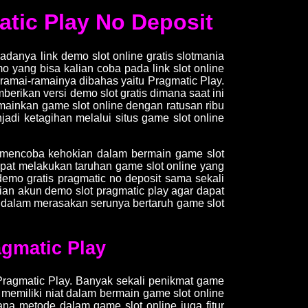
atic Play No Deposit
anya link demo slot online gratis slotmania
 yang bisa kalian coba pada link slot online
 ramai-ramainya dibahas yaitu Pragmatic Play.
erikan versi demo slot gratis dimana saat ini
mainkan game slot online dengan ratusan ribu
di ketagihan melalui situs game slot online
a mencoba kehokian dalam bermain game slot
apat melakukan taruhan game slot online yang
demo gratis pragmatic no deposit sama sekali
ian akun demo slot pragmatic play agar dapat
 dalam merasakan serunya bertaruh game slot
agmatic Play
 Pragmatic Play. Banyak sekali penikmat game
emiliki niat dalam bermain game slot online
na metode dalam game slot online juga fitur