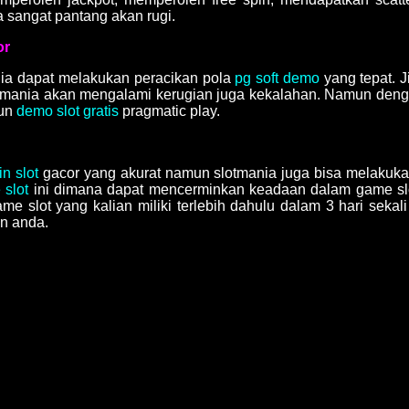
a sangat pantang akan rugi.
or
nia dapat melakukan peracikan pola
pg soft demo
yang tepat. J
 slotmania akan mengalami kerugian juga kekalahan. Namun deng
kun
demo slot gratis
pragmatic play.
n slot
gacor yang akurat namun slotmania juga bisa melakukan
 slot
ini dimana dapat mencerminkan keadaan dalam game slo
 slot yang kalian miliki terlebih dahulu dalam 3 hari sekali
n anda.