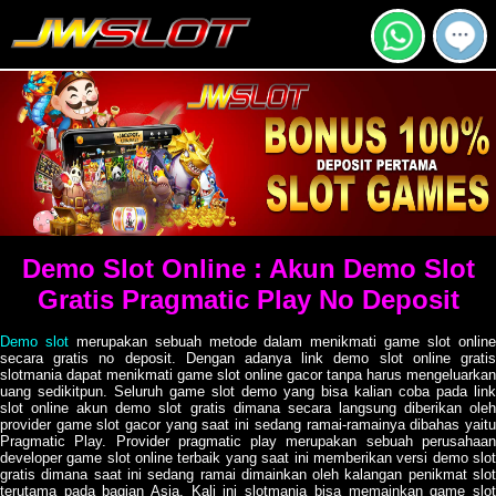
Demo Slot Online : Akun Demo Slot
Gratis Pragmatic Play No Deposit
Demo slot
merupakan sebuah metode dalam menikmati game slot onlin
secara gratis no deposit. Dengan adanya link demo slot online gratis
slotmania dapat menikmati game slot online gacor tanpa harus mengeluarkan
uang sedikitpun. Seluruh game slot demo yang bisa kalian coba pada link
slot online akun demo slot gratis dimana secara langsung diberikan oleh
provider game slot gacor yang saat ini sedang ramai-ramainya dibahas yaitu
Pragmatic Play. Provider pragmatic play merupakan sebuah perusahaan
developer game slot online terbaik yang saat ini memberikan versi demo slot
gratis dimana saat ini sedang ramai dimainkan oleh kalangan penikmat slot
terutama pada bagian Asia. Kali ini slotmania bisa memainkan game slot