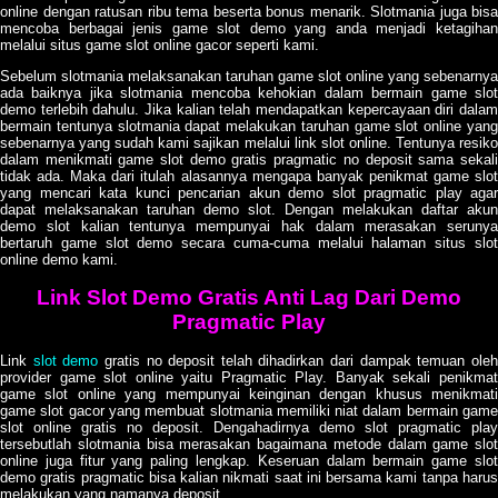
online dengan ratusan ribu tema beserta bonus menarik. Slotmania juga bisa
mencoba berbagai jenis game slot demo yang anda menjadi ketagihan
melalui situs game slot online gacor seperti kami.
Sebelum slotmania melaksanakan taruhan game slot online yang sebenarnya
ada baiknya jika slotmania mencoba kehokian dalam bermain game slot
demo terlebih dahulu. Jika kalian telah mendapatkan kepercayaan diri dalam
bermain tentunya slotmania dapat melakukan taruhan game slot online yang
sebenarnya yang sudah kami sajikan melalui link slot online. Tentunya resiko
dalam menikmati game slot demo gratis pragmatic no deposit sama sekali
tidak ada. Maka dari itulah alasannya mengapa banyak penikmat game slot
yang mencari kata kunci pencarian akun demo slot pragmatic play agar
dapat melaksanakan taruhan demo slot. Dengan melakukan daftar akun
demo slot kalian tentunya mempunyai hak dalam merasakan serunya
bertaruh game slot demo secara cuma-cuma melalui halaman situs slot
online demo kami.
Link Slot Demo Gratis Anti Lag Dari Demo
Pragmatic Play
Link
slot demo
gratis no deposit telah dihadirkan dari dampak temuan ole
provider game slot online yaitu Pragmatic Play. Banyak sekali penikmat
game slot online yang mempunyai keinginan dengan khusus menikmati
game slot gacor yang membuat slotmania memiliki niat dalam bermain game
slot online gratis no deposit. Dengahadirnya demo slot pragmatic play
tersebutlah slotmania bisa merasakan bagaimana metode dalam game slot
online juga fitur yang paling lengkap. Keseruan dalam bermain game slot
demo gratis pragmatic bisa kalian nikmati saat ini bersama kami tanpa harus
melakukan yang namanya deposit.