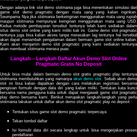
Dengan adanya link slot demo slotmania juga bisa menentukan simulasi dari
game slot demo pragmatic dengan mata uang yang kalian inginkan.
Seumpama Nya jika slotmania berkeinginan menggunakan mata uang rupiah
maupun slotmania mempunyai keinginan menggunakan mata uang USD.
Kedua metode pembayaran tersebut tentunya telah kami sediakan dalam
situs demo slot online yang kami miliki kali ini. Game demo slot pragmatic
tentunya juga bisa kalian akses tanpa merasakan lag tentunya hal tersebut
akan dapat menambah pengalaman dalam bermain game slot online kalian.
Kami akan menjamin demo slot pragmatic yang kami sediakan tentunya
akan membuat slotmania merasa puas.
Langkah – Langkah Daftar Akun Demo Slot Online
Pragmatic Gratis No Deposit
Untuk bisa mulai dalam bermain demo slot gratis pragmatic play tentunya
slotmania membutuhkan yang namanya
akun demo slot
. Sebab akun dem
slot ini bisa kalian dapatkan dengan cara melakukan registrasi bersama
pengisian formulir dengan data diri yang kalian miliki. Tentukan kata kunci
bersama nama pengguna kalia untuk dapat mengawali game slot pragmatic
play demo bersama kami. Berikut merupakan langkah-langkah yang perlu
slotmania lakukan untuk daftar akun demo slot pragmatic play no deposit :
Tentukan situs game slot demo pragmatic terpercaya
Tekan tombol daftar
Isi formulir data diri secara lengkap untuk bisa mengerjakan proses
pendaftaran