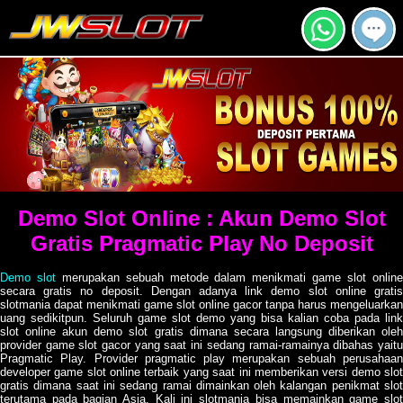
Demo Slot Online : Akun Demo Slot
Gratis Pragmatic Play No Deposit
Demo slot
merupakan sebuah metode dalam menikmati game slot onlin
secara gratis no deposit. Dengan adanya link demo slot online gratis
slotmania dapat menikmati game slot online gacor tanpa harus mengeluarkan
uang sedikitpun. Seluruh game slot demo yang bisa kalian coba pada link
slot online akun demo slot gratis dimana secara langsung diberikan oleh
provider game slot gacor yang saat ini sedang ramai-ramainya dibahas yaitu
Pragmatic Play. Provider pragmatic play merupakan sebuah perusahaan
developer game slot online terbaik yang saat ini memberikan versi demo slot
gratis dimana saat ini sedang ramai dimainkan oleh kalangan penikmat slot
terutama pada bagian Asia. Kali ini slotmania bisa memainkan game slot