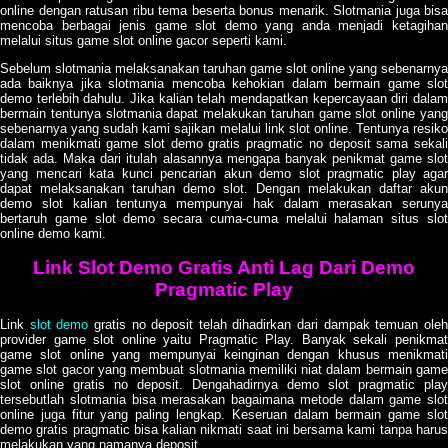
online dengan ratusan ribu tema beserta bonus menarik. Slotmania juga bisa
mencoba berbagai jenis game slot demo yang anda menjadi ketagihan
melalui situs game slot online gacor seperti kami.
Sebelum slotmania melaksanakan taruhan game slot online yang sebenarnya
ada baiknya jika slotmania mencoba kehokian dalam bermain game slot
demo terlebih dahulu. Jika kalian telah mendapatkan kepercayaan diri dalam
bermain tentunya slotmania dapat melakukan taruhan game slot online yang
sebenarnya yang sudah kami sajikan melalui link slot online. Tentunya resiko
dalam menikmati game slot demo gratis pragmatic no deposit sama sekali
tidak ada. Maka dari itulah alasannya mengapa banyak penikmat game slot
yang mencari kata kunci pencarian akun demo slot pragmatic play agar
dapat melaksanakan taruhan demo slot. Dengan melakukan daftar akun
demo slot kalian tentunya mempunyai hak dalam merasakan serunya
bertaruh game slot demo secara cuma-cuma melalui halaman situs slot
online demo kami.
Link Slot Demo Gratis Anti Lag Dari Demo
Pragmatic Play
Link
slot demo
gratis no deposit telah dihadirkan dari dampak temuan ole
provider game slot online yaitu Pragmatic Play. Banyak sekali penikmat
game slot online yang mempunyai keinginan dengan khusus menikmati
game slot gacor yang membuat slotmania memiliki niat dalam bermain game
slot online gratis no deposit. Dengahadirnya demo slot pragmatic play
tersebutlah slotmania bisa merasakan bagaimana metode dalam game slot
online juga fitur yang paling lengkap. Keseruan dalam bermain game slot
demo gratis pragmatic bisa kalian nikmati saat ini bersama kami tanpa harus
melakukan yang namanya deposit.