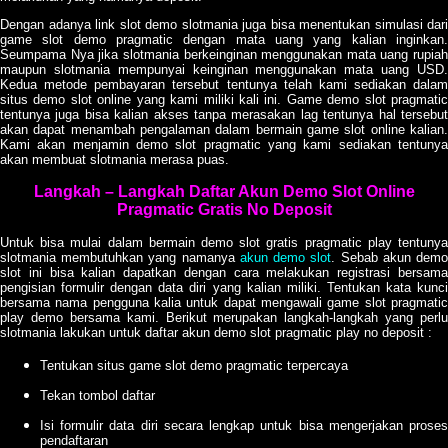
Dengan adanya link slot demo slotmania juga bisa menentukan simulasi dari
game slot demo pragmatic dengan mata uang yang kalian inginkan.
Seumpama Nya jika slotmania berkeinginan menggunakan mata uang rupiah
maupun slotmania mempunyai keinginan menggunakan mata uang USD.
Kedua metode pembayaran tersebut tentunya telah kami sediakan dalam
situs demo slot online yang kami miliki kali ini. Game demo slot pragmatic
tentunya juga bisa kalian akses tanpa merasakan lag tentunya hal tersebut
akan dapat menambah pengalaman dalam bermain game slot online kalian.
Kami akan menjamin demo slot pragmatic yang kami sediakan tentunya
akan membuat slotmania merasa puas.
Langkah – Langkah Daftar Akun Demo Slot Online
Pragmatic Gratis No Deposit
Untuk bisa mulai dalam bermain demo slot gratis pragmatic play tentunya
slotmania membutuhkan yang namanya
akun demo slot
. Sebab akun dem
slot ini bisa kalian dapatkan dengan cara melakukan registrasi bersama
pengisian formulir dengan data diri yang kalian miliki. Tentukan kata kunci
bersama nama pengguna kalia untuk dapat mengawali game slot pragmatic
play demo bersama kami. Berikut merupakan langkah-langkah yang perlu
slotmania lakukan untuk daftar akun demo slot pragmatic play no deposit :
Tentukan situs game slot demo pragmatic terpercaya
Tekan tombol daftar
Isi formulir data diri secara lengkap untuk bisa mengerjakan proses
pendaftaran