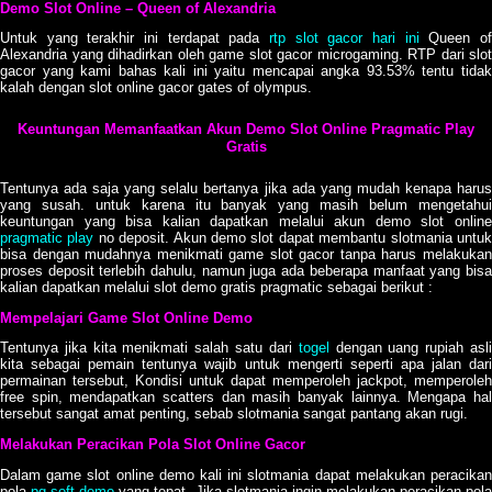
Demo Slot Online – Queen of Alexandria
Untuk yang terakhir ini terdapat pada
rtp slot gacor hari ini
Queen o
Alexandria yang dihadirkan oleh game slot gacor microgaming. RTP dari slot
gacor yang kami bahas kali ini yaitu mencapai angka 93.53% tentu tidak
kalah dengan slot online gacor gates of olympus.
Keuntungan Memanfaatkan Akun Demo Slot Online Pragmatic Play
Gratis
Tentunya ada saja yang selalu bertanya jika ada yang mudah kenapa harus
yang susah. untuk karena itu banyak yang masih belum mengetahui
keuntungan yang bisa kalian dapatkan melalui akun demo slot online
pragmatic play
no deposit. Akun demo slot dapat membantu slotmania untu
bisa dengan mudahnya menikmati game slot gacor tanpa harus melakukan
proses deposit terlebih dahulu, namun juga ada beberapa manfaat yang bisa
kalian dapatkan melalui slot demo gratis pragmatic sebagai berikut :
Mempelajari Game Slot Online Demo
Tentunya jika kita menikmati salah satu dari
togel
dengan uang rupiah asl
kita sebagai pemain tentunya wajib untuk mengerti seperti apa jalan dari
permainan tersebut, Kondisi untuk dapat memperoleh jackpot, memperoleh
free spin, mendapatkan scatters dan masih banyak lainnya. Mengapa hal
tersebut sangat amat penting, sebab slotmania sangat pantang akan rugi.
Melakukan Peracikan Pola Slot Online Gacor
Dalam game slot online demo kali ini slotmania dapat melakukan peracikan
pola
pg soft demo
yang tepat. Jika slotmania ingin melakukan peracikan pol