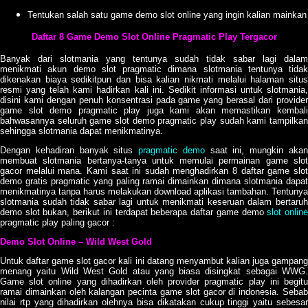
Tentukan salah satu game demo slot online yang ingin kalian mainkan
Daftar 8 Game Demo Slot Online Pragmatic Play Tergacor
Banyak dari slotmania yang tentunya sudah tidak sabar lagi dalam
menikmati akun demo slot pragmatic dimana slotmania tentunya tidak
dikenakan biaya sedikitpun dan bisa kalian nikmati melalui halaman situs
resmi yang telah kami hadirkan kali ini. Sedikit informasi untuk slotmania,
disini kami dengan penuh konsentrasi pada game yang berasal dari provider
game slot demo pragmatic play juga kami akan memastikan kembali
bahwasannya seluruh game slot demo pragmatic play sudah kami tampilkan
sehingga slotmania dapat menikmatinya.
Dengan kehadiran banyak situs
pragmatic demo
saat ini, mungkin aka
membuat slotmania bertanya-tanya untuk memulai permainan game slot
gacor melalui mana. Kami saat ini sudah menghadirkan 8 daftar game slot
demo gratis pragmatic yang paling ramai dimainkan dimana slotmania dapat
menikmatinya tanpa harus melakukan download aplikasi tambahan. Tentunya
slotmania sudah tidak sabar lagi untuk menikmati keseruan dalam bertaruh
demo slot bukan, berikut ini terdapat beberapa daftar game demo
slot onlin
pragmatic play paling gacor :
Demo Slot Online – Wild West Gold
Untuk daftar game slot gacor kali ini datang menyambut kalian juga gampang
menang yaitu Wild West Gold atau yang biasa disingkat sebagai WWG.
Game slot online yang dihadirkan oleh provider pragmatic play ini begitu
ramai dimainkan oleh kalangan pecinta game slot gacor di indonesia. Sebab
nilai rtp yang dihadirkan olehnya bisa dikatakan cukup tinggi yaitu sebesar