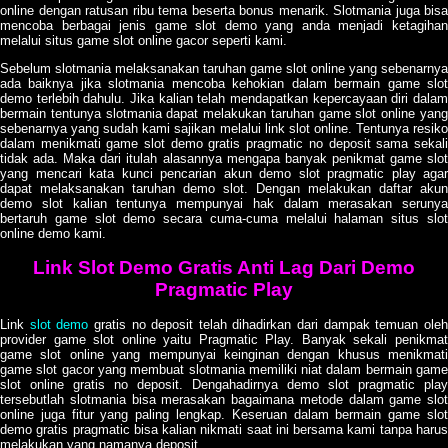
online dengan ratusan ribu tema beserta bonus menarik. Slotmania juga bisa
mencoba berbagai jenis game slot demo yang anda menjadi ketagihan
melalui situs game slot online gacor seperti kami.
Sebelum slotmania melaksanakan taruhan game slot online yang sebenarnya
ada baiknya jika slotmania mencoba kehokian dalam bermain game slot
demo terlebih dahulu. Jika kalian telah mendapatkan kepercayaan diri dalam
bermain tentunya slotmania dapat melakukan taruhan game slot online yang
sebenarnya yang sudah kami sajikan melalui link slot online. Tentunya resiko
dalam menikmati game slot demo gratis pragmatic no deposit sama sekali
tidak ada. Maka dari itulah alasannya mengapa banyak penikmat game slot
yang mencari kata kunci pencarian akun demo slot pragmatic play agar
dapat melaksanakan taruhan demo slot. Dengan melakukan daftar akun
demo slot kalian tentunya mempunyai hak dalam merasakan serunya
bertaruh game slot demo secara cuma-cuma melalui halaman situs slot
online demo kami.
Link Slot Demo Gratis Anti Lag Dari Demo
Pragmatic Play
Link
slot demo
gratis no deposit telah dihadirkan dari dampak temuan ole
provider game slot online yaitu Pragmatic Play. Banyak sekali penikmat
game slot online yang mempunyai keinginan dengan khusus menikmati
game slot gacor yang membuat slotmania memiliki niat dalam bermain game
slot online gratis no deposit. Dengahadirnya demo slot pragmatic play
tersebutlah slotmania bisa merasakan bagaimana metode dalam game slot
online juga fitur yang paling lengkap. Keseruan dalam bermain game slot
demo gratis pragmatic bisa kalian nikmati saat ini bersama kami tanpa harus
melakukan yang namanya deposit.