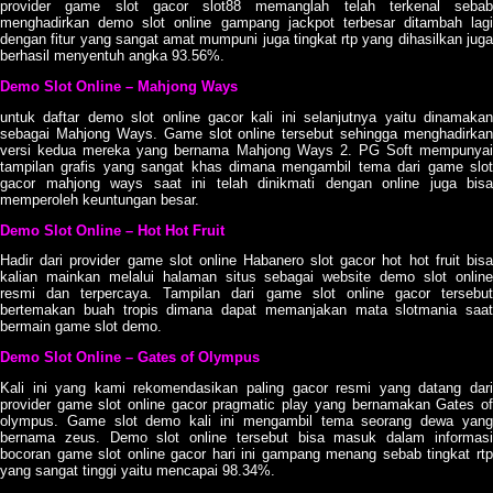
provider game slot gacor slot88 memanglah telah terkenal sebab
menghadirkan demo slot online gampang jackpot terbesar ditambah lagi
dengan fitur yang sangat amat mumpuni juga tingkat rtp yang dihasilkan juga
berhasil menyentuh angka 93.56%.
Demo Slot Online – Mahjong Ways
untuk daftar demo slot online gacor kali ini selanjutnya yaitu dinamakan
sebagai Mahjong Ways. Game slot online tersebut sehingga menghadirkan
versi kedua mereka yang bernama Mahjong Ways 2. PG Soft mempunyai
tampilan grafis yang sangat khas dimana mengambil tema dari game slot
gacor mahjong ways saat ini telah dinikmati dengan online juga bisa
memperoleh keuntungan besar.
Demo Slot Online – Hot Hot Fruit
Hadir dari provider game slot online Habanero slot gacor hot hot fruit bisa
kalian mainkan melalui halaman situs sebagai website demo slot online
resmi dan terpercaya. Tampilan dari game slot online gacor tersebut
bertemakan buah tropis dimana dapat memanjakan mata slotmania saat
bermain game slot demo.
Demo Slot Online – Gates of Olympus
Kali ini yang kami rekomendasikan paling gacor resmi yang datang dari
provider game slot online gacor pragmatic play yang bernamakan Gates of
olympus. Game slot demo kali ini mengambil tema seorang dewa yang
bernama zeus. Demo slot online tersebut bisa masuk dalam informasi
bocoran game slot online gacor hari ini gampang menang sebab tingkat rtp
yang sangat tinggi yaitu mencapai 98.34%.