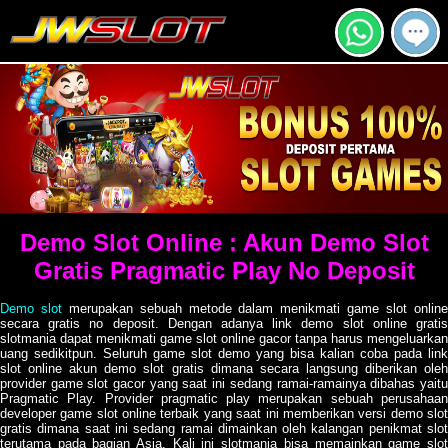
Demo Slot Online : Akun Demo Slot
Gratis Pragmatic Play No Deposit
Demo slot
merupakan sebuah metode dalam menikmati game slot onlin
secara gratis no deposit. Dengan adanya link demo slot online gratis
slotmania dapat menikmati game slot online gacor tanpa harus mengeluarkan
uang sedikitpun. Seluruh game slot demo yang bisa kalian coba pada link
slot online akun demo slot gratis dimana secara langsung diberikan oleh
provider game slot gacor yang saat ini sedang ramai-ramainya dibahas yaitu
Pragmatic Play. Provider pragmatic play merupakan sebuah perusahaan
developer game slot online terbaik yang saat ini memberikan versi demo slot
gratis dimana saat ini sedang ramai dimainkan oleh kalangan penikmat slot
terutama pada bagian Asia. Kali ini slotmania bisa memainkan game slot