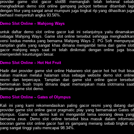
provider game slot gacor slot88 memanglah telah terkenal sebab
menghadirkan demo slot online gampang jackpot terbesar ditambah lagi
dengan fitur yang sangat amat mumpuni juga tingkat rtp yang dihasilkan juga
berhasil menyentuh angka 93.56%.
Demo Slot Online – Mahjong Ways
untuk daftar demo slot online gacor kali ini selanjutnya yaitu dinamakan
sebagai Mahjong Ways. Game slot online tersebut sehingga menghadirkan
versi kedua mereka yang bernama Mahjong Ways 2. PG Soft mempunyai
tampilan grafis yang sangat khas dimana mengambil tema dari game slot
gacor mahjong ways saat ini telah dinikmati dengan online juga bisa
memperoleh keuntungan besar.
Demo Slot Online – Hot Hot Fruit
Hadir dari provider game slot online Habanero slot gacor hot hot fruit bisa
kalian mainkan melalui halaman situs sebagai website demo slot online
resmi dan terpercaya. Tampilan dari game slot online gacor tersebut
bertemakan buah tropis dimana dapat memanjakan mata slotmania saat
bermain game slot demo.
Demo Slot Online – Gates of Olympus
Kali ini yang kami rekomendasikan paling gacor resmi yang datang dari
provider game slot online gacor pragmatic play yang bernamakan Gates of
olympus. Game slot demo kali ini mengambil tema seorang dewa yang
bernama zeus. Demo slot online tersebut bisa masuk dalam informasi
bocoran game slot online gacor hari ini gampang menang sebab tingkat rtp
yang sangat tinggi yaitu mencapai 98.34%.