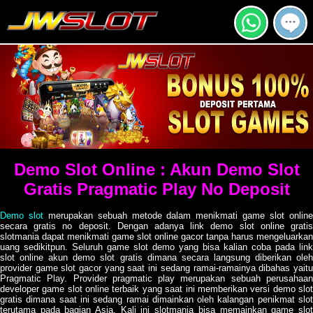
Demo Slot Online : Akun Demo Slot
Gratis Pragmatic Play No Deposit
Demo slot
merupakan sebuah metode dalam menikmati game slot onlin
secara gratis no deposit. Dengan adanya link demo slot online gratis
slotmania dapat menikmati game slot online gacor tanpa harus mengeluarkan
uang sedikitpun. Seluruh game slot demo yang bisa kalian coba pada link
slot online akun demo slot gratis dimana secara langsung diberikan oleh
provider game slot gacor yang saat ini sedang ramai-ramainya dibahas yaitu
Pragmatic Play. Provider pragmatic play merupakan sebuah perusahaan
developer game slot online terbaik yang saat ini memberikan versi demo slot
gratis dimana saat ini sedang ramai dimainkan oleh kalangan penikmat slot
terutama pada bagian Asia. Kali ini slotmania bisa memainkan game slot