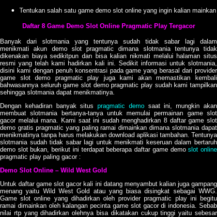
Tentukan salah satu game demo slot online yang ingin kalian mainkan
Daftar 8 Game Demo Slot Online Pragmatic Play Tergacor
Banyak dari slotmania yang tentunya sudah tidak sabar lagi dalam
menikmati akun demo slot pragmatic dimana slotmania tentunya tidak
dikenakan biaya sedikitpun dan bisa kalian nikmati melalui halaman situs
resmi yang telah kami hadirkan kali ini. Sedikit informasi untuk slotmania,
disini kami dengan penuh konsentrasi pada game yang berasal dari provider
game slot demo pragmatic play juga kami akan memastikan kembali
bahwasannya seluruh game slot demo pragmatic play sudah kami tampilkan
sehingga slotmania dapat menikmatinya.
Dengan kehadiran banyak situs
pragmatic demo
saat ini, mungkin aka
membuat slotmania bertanya-tanya untuk memulai permainan game slot
gacor melalui mana. Kami saat ini sudah menghadirkan 8 daftar game slot
demo gratis pragmatic yang paling ramai dimainkan dimana slotmania dapat
menikmatinya tanpa harus melakukan download aplikasi tambahan. Tentunya
slotmania sudah tidak sabar lagi untuk menikmati keseruan dalam bertaruh
demo slot bukan, berikut ini terdapat beberapa daftar game demo
slot onlin
pragmatic play paling gacor :
Demo Slot Online – Wild West Gold
Untuk daftar game slot gacor kali ini datang menyambut kalian juga gampang
menang yaitu Wild West Gold atau yang biasa disingkat sebagai WWG.
Game slot online yang dihadirkan oleh provider pragmatic play ini begitu
ramai dimainkan oleh kalangan pecinta game slot gacor di indonesia. Sebab
nilai rtp yang dihadirkan olehnya bisa dikatakan cukup tinggi yaitu sebesar