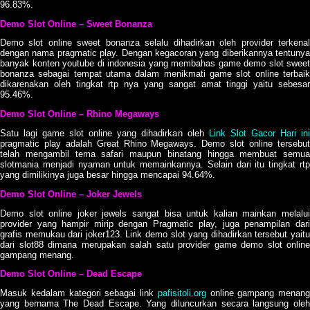
96.83%.
Demo Slot Online – Sweet Bonanza
Demo slot online sweet bonanza selalu dihadirkan oleh provider terkenal
dengan nama pragmatic play. Dengan kegacoran yang diberikannya tentunya
banyak konten youtube di indonesia yang membahas game demo slot sweet
bonanza sebagai tempat utama dalam menikmati game slot online terbaik
dikarenakan oleh tingkat rtp nya yang sangat amat tinggi yaitu sebesar
95.46%.
Demo Slot Online – Rhino Megaways
Satu lagi game slot online yang dihadirkan oleh
Link Slot Gacor Hari in
pragmatic play adalah Great Rhino Megaways. Demo slot online tersebut
telah mengambil tema safari maupun binatang hingga membuat semua
slotmania menjadi nyaman untuk memainkannya. Selain dari itu tingkat rtp
yang dimilikinya juga besar hingga mencapai 94.64%.
Demo Slot Online – Joker Jewels
Demo slot online joker jewels sangat bisa untuk kalian mainkan melalui
provider yang hampir mirip dengan Pragmatic play, juga penampilan dari
grafis memukau dari joker123. Link demo slot yang dihadirkan tersebut yaitu
dari slot88 dimana merupakan salah satu provider game demo slot online
gampang menang.
Demo Slot Online – Dead Escape
Masuk kedalam kategori sebagai link
pafisitoli.org
online gampang menang
yang bernama The Dead Escape. Yang diluncurkan secara langsung oleh