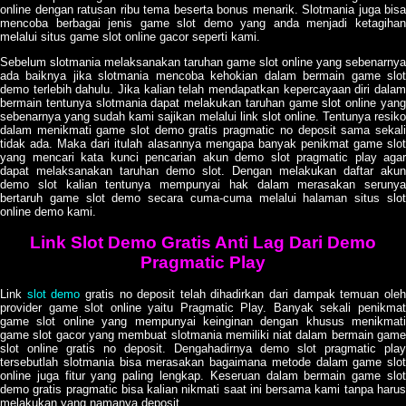
online dengan ratusan ribu tema beserta bonus menarik. Slotmania juga bisa
mencoba berbagai jenis game slot demo yang anda menjadi ketagihan
melalui situs game slot online gacor seperti kami.
Sebelum slotmania melaksanakan taruhan game slot online yang sebenarnya
ada baiknya jika slotmania mencoba kehokian dalam bermain game slot
demo terlebih dahulu. Jika kalian telah mendapatkan kepercayaan diri dalam
bermain tentunya slotmania dapat melakukan taruhan game slot online yang
sebenarnya yang sudah kami sajikan melalui link slot online. Tentunya resiko
dalam menikmati game slot demo gratis pragmatic no deposit sama sekali
tidak ada. Maka dari itulah alasannya mengapa banyak penikmat game slot
yang mencari kata kunci pencarian akun demo slot pragmatic play agar
dapat melaksanakan taruhan demo slot. Dengan melakukan daftar akun
demo slot kalian tentunya mempunyai hak dalam merasakan serunya
bertaruh game slot demo secara cuma-cuma melalui halaman situs slot
online demo kami.
Link Slot Demo Gratis Anti Lag Dari Demo
Pragmatic Play
Link
slot demo
gratis no deposit telah dihadirkan dari dampak temuan ole
provider game slot online yaitu Pragmatic Play. Banyak sekali penikmat
game slot online yang mempunyai keinginan dengan khusus menikmati
game slot gacor yang membuat slotmania memiliki niat dalam bermain game
slot online gratis no deposit. Dengahadirnya demo slot pragmatic play
tersebutlah slotmania bisa merasakan bagaimana metode dalam game slot
online juga fitur yang paling lengkap. Keseruan dalam bermain game slot
demo gratis pragmatic bisa kalian nikmati saat ini bersama kami tanpa harus
melakukan yang namanya deposit.