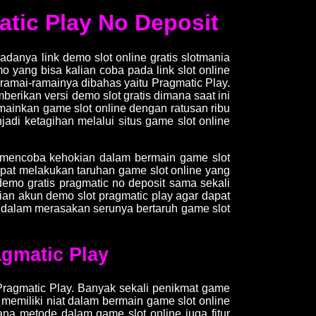
atic Play No Deposit
anya link demo slot online gratis slotmania
 yang bisa kalian coba pada link slot online
 ramai-ramainya dibahas yaitu Pragmatic Play.
erikan versi demo slot gratis dimana saat ini
mainkan game slot online dengan ratusan ribu
di ketagihan melalui situs game slot online
a mencoba kehokian dalam bermain game slot
apat melakukan taruhan game slot online yang
demo gratis pragmatic no deposit sama sekali
ian akun demo slot pragmatic play agar dapat
 dalam merasakan serunya bertaruh game slot
agmatic Play
 Pragmatic Play. Banyak sekali penikmat game
emiliki niat dalam bermain game slot online
na metode dalam game slot online juga fitur