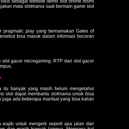
 situs sebagai website demo slot online resmi
njakan mata slotmania saat bermain game slot
or pragmatic play yang bernamakan Gates of
ersebut bisa masuk dalam informasi bocoran
.
slot gacor microgaming. RTP dari slot gacor
ympus.
s
na itu banyak yang masih belum mengetahui
o slot dapat membantu slotmania untuk bisa
 juga ada beberapa manfaat yang bisa kalian
wajib untuk mengerti seperti apa jalan dari
ters dan masih banyak lainnya. Mengapa hal