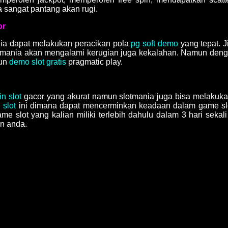
a sangat pantang akan rugi.
or
nia dapat melakukan peracikan pola
pg soft demo
yang tepat. J
 slotmania akan mengalami kerugian juga kekalahan. Namun deng
kun
demo slot gratis
pragmatic play.
n slot
gacor yang akurat namun slotmania juga bisa melakukan
 slot
ini dimana dapat mencerminkan keadaan dalam game slo
 slot yang kalian miliki terlebih dahulu dalam 3 hari sekali
n anda.