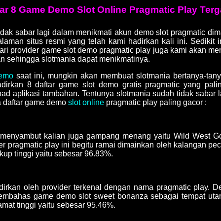
tar 8 Game Demo Slot Online Pragmatic Play Terg
idak sabar lagi dalam menikmati akun demo slot pragmatic dim
alaman situs resmi yang telah kami hadirkan kali ini. Sedikit 
ari provider game slot demo pragmatic play juga kami akan 
an sehingga slotmania dapat menikmatinya.
demo
saat ini, mungkin akan membuat slotmania bertanya-tan
dirkan 8 daftar game slot demo gratis pragmatic yang pali
d aplikasi tambahan. Tentunya slotmania sudah tidak sabar l
pa daftar game demo
slot online
pragmatic play paling gacor :
ang menyambut kalian juga gampang menang yaitu Wild West G
r pragmatic play ini begitu ramai dimainkan oleh kalangan pec
kup tinggi yaitu sebesar 96.83%.
dirkan oleh provider terkenal dengan nama pragmatic play. 
embahas game demo slot sweet bonanza sebagai tempat utam
amat tinggi yaitu sebesar 95.46%.