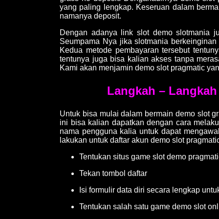
yang paling lengkap. Keseruan dalam bermai
namanya deposit.
Dengan adanya link slot demo slotmania j
Seumpama Nya jika slotmania berkeingina
Kedua metode pembayaran tersebut tentunya 
tentunya juga bisa kalian akses tanpa mera
Kami akan menjamin demo slot pragmatic yan
Langkah – Langkah 
Untuk bisa mulai dalam bermain demo slot g
ini bisa kalian dapatkan dengan cara melakuk
nama pengguna kalia untuk dapat mengawali
lakukan untuk daftar akun demo slot pragmatic
Tentukan situs game slot demo pragmati
Tekan tombol daftar
Isi formulir data diri secara lengkap un
Tentukan salah satu game demo slot onl