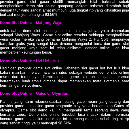
provider game slot gacor slot88 memanglah telah terkenal sebab
menghadirkan demo slot online gampang jackpot terbesar ditambah lagi
dengan fitur yang sangat amat mumpuni juga tingkat rtp yang dihasilkan juga
berhasil menyentuh angka 93.56%.
Demo Slot Online – Mahjong Ways
untuk daftar demo slot online gacor kali ini selanjutnya yaitu dinamakan
sebagai Mahjong Ways. Game slot online tersebut sehingga menghadirkan
versi kedua mereka yang bernama Mahjong Ways 2. PG Soft mempunyai
tampilan grafis yang sangat khas dimana mengambil tema dari game slot
gacor mahjong ways saat ini telah dinikmati dengan online juga bisa
memperoleh keuntungan besar.
Demo Slot Online – Hot Hot Fruit
Hadir dari provider game slot online Habanero slot gacor hot hot fruit bisa
kalian mainkan melalui halaman situs sebagai website demo slot online
resmi dan terpercaya. Tampilan dari game slot online gacor tersebut
bertemakan buah tropis dimana dapat memanjakan mata slotmania saat
bermain game slot demo.
Demo Slot Online – Gates of Olympus
Kali ini yang kami rekomendasikan paling gacor resmi yang datang dari
provider game slot online gacor pragmatic play yang bernamakan Gates of
olympus. Game slot demo kali ini mengambil tema seorang dewa yang
bernama zeus. Demo slot online tersebut bisa masuk dalam informasi
bocoran game slot online gacor hari ini gampang menang sebab tingkat rtp
yang sangat tinggi yaitu mencapai 98.34%.