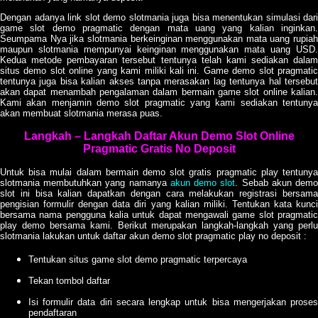
Dengan adanya link slot demo slotmania juga bisa menentukan simulasi dari
game slot demo pragmatic dengan mata uang yang kalian inginkan.
Seumpama Nya jika slotmania berkeinginan menggunakan mata uang rupiah
maupun slotmania mempunyai keinginan menggunakan mata uang USD.
Kedua metode pembayaran tersebut tentunya telah kami sediakan dalam
situs demo slot online yang kami miliki kali ini. Game demo slot pragmatic
tentunya juga bisa kalian akses tanpa merasakan lag tentunya hal tersebut
akan dapat menambah pengalaman dalam bermain game slot online kalian.
Kami akan menjamin demo slot pragmatic yang kami sediakan tentunya
akan membuat slotmania merasa puas.
Langkah – Langkah Daftar Akun Demo Slot Online
Pragmatic Gratis No Deposit
Untuk bisa mulai dalam bermain demo slot gratis pragmatic play tentunya
slotmania membutuhkan yang namanya
akun demo slot
. Sebab akun dem
slot ini bisa kalian dapatkan dengan cara melakukan registrasi bersama
pengisian formulir dengan data diri yang kalian miliki. Tentukan kata kunci
bersama nama pengguna kalia untuk dapat mengawali game slot pragmatic
play demo bersama kami. Berikut merupakan langkah-langkah yang perlu
slotmania lakukan untuk daftar akun demo slot pragmatic play no deposit :
Tentukan situs game slot demo pragmatic terpercaya
Tekan tombol daftar
Isi formulir data diri secara lengkap untuk bisa mengerjakan proses
pendaftaran