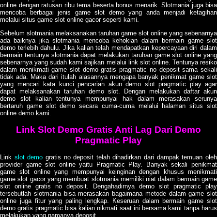
online dengan ratusan ribu tema beserta bonus menarik. Slotmania juga bisa
mencoba berbagai jenis game slot demo yang anda menjadi ketagihan
melalui situs game slot online gacor seperti kami.
Sebelum slotmania melaksanakan taruhan game slot online yang sebenarnya
ada baiknya jika slotmania mencoba kehokian dalam bermain game slot
demo terlebih dahulu. Jika kalian telah mendapatkan kepercayaan diri dalam
bermain tentunya slotmania dapat melakukan taruhan game slot online yang
sebenarnya yang sudah kami sajikan melalui link slot online. Tentunya resiko
dalam menikmati game slot demo gratis pragmatic no deposit sama sekali
tidak ada. Maka dari itulah alasannya mengapa banyak penikmat game slot
yang mencari kata kunci pencarian akun demo slot pragmatic play agar
dapat melaksanakan taruhan demo slot. Dengan melakukan daftar akun
demo slot kalian tentunya mempunyai hak dalam merasakan serunya
bertaruh game slot demo secara cuma-cuma melalui halaman situs slot
online demo kami.
Link Slot Demo Gratis Anti Lag Dari Demo
Pragmatic Play
Link
slot demo
gratis no deposit telah dihadirkan dari dampak temuan ole
provider game slot online yaitu Pragmatic Play. Banyak sekali penikmat
game slot online yang mempunyai keinginan dengan khusus menikmati
game slot gacor yang membuat slotmania memiliki niat dalam bermain game
slot online gratis no deposit. Dengahadirnya demo slot pragmatic play
tersebutlah slotmania bisa merasakan bagaimana metode dalam game slot
online juga fitur yang paling lengkap. Keseruan dalam bermain game slot
demo gratis pragmatic bisa kalian nikmati saat ini bersama kami tanpa harus
melakukan yang namanya deposit.