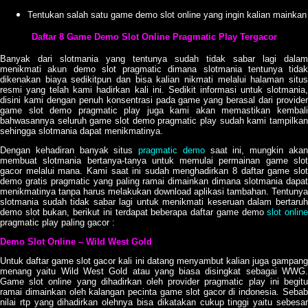
Tentukan salah satu game demo slot online yang ingin kalian mainkan
Daftar 8 Game Demo Slot Online Pragmatic Play Tergacor
Banyak dari slotmania yang tentunya sudah tidak sabar lagi dalam
menikmati akun demo slot pragmatic dimana slotmania tentunya tidak
dikenakan biaya sedikitpun dan bisa kalian nikmati melalui halaman situs
resmi yang telah kami hadirkan kali ini. Sedikit informasi untuk slotmania,
disini kami dengan penuh konsentrasi pada game yang berasal dari provider
game slot demo pragmatic play juga kami akan memastikan kembali
bahwasannya seluruh game slot demo pragmatic play sudah kami tampilkan
sehingga slotmania dapat menikmatinya.
Dengan kehadiran banyak situs
pragmatic demo
saat ini, mungkin aka
membuat slotmania bertanya-tanya untuk memulai permainan game slot
gacor melalui mana. Kami saat ini sudah menghadirkan 8 daftar game slot
demo gratis pragmatic yang paling ramai dimainkan dimana slotmania dapat
menikmatinya tanpa harus melakukan download aplikasi tambahan. Tentunya
slotmania sudah tidak sabar lagi untuk menikmati keseruan dalam bertaruh
demo slot bukan, berikut ini terdapat beberapa daftar game demo
slot onlin
pragmatic play paling gacor :
Demo Slot Online – Wild West Gold
Untuk daftar game slot gacor kali ini datang menyambut kalian juga gampang
menang yaitu Wild West Gold atau yang biasa disingkat sebagai WWG.
Game slot online yang dihadirkan oleh provider pragmatic play ini begitu
ramai dimainkan oleh kalangan pecinta game slot gacor di indonesia. Sebab
nilai rtp yang dihadirkan olehnya bisa dikatakan cukup tinggi yaitu sebesar