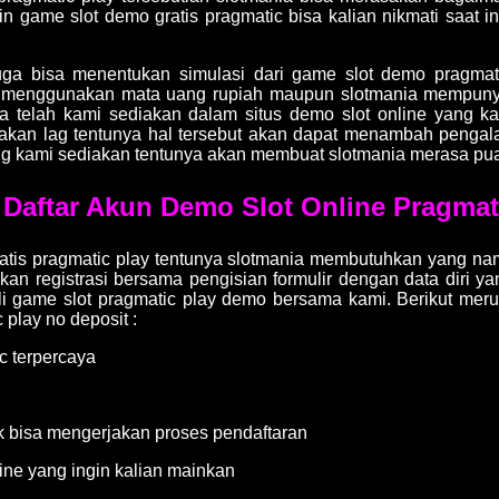
n game slot demo gratis pragmatic bisa kalian nikmati saat 
uga bisa menentukan simulasi dari game slot demo pragmat
n menggunakan mata uang rupiah maupun slotmania mempun
telah kami sediakan dalam situs demo slot online yang kam
sakan lag tentunya hal tersebut akan dapat menambah pengal
g kami sediakan tentunya akan membuat slotmania merasa pu
Daftar Akun Demo Slot Online Pragmati
ratis pragmatic play tentunya slotmania membutuhkan yang n
an registrasi bersama pengisian formulir dengan data diri ya
 game slot pragmatic play demo bersama kami. Berikut meru
 play no deposit :
c terpercaya
tuk bisa mengerjakan proses pendaftaran
ine yang ingin kalian mainkan