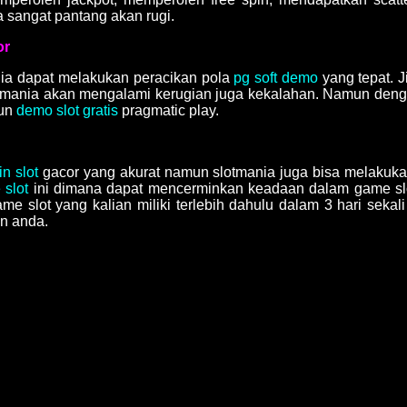
a sangat pantang akan rugi.
or
nia dapat melakukan peracikan pola
pg soft demo
yang tepat. J
 slotmania akan mengalami kerugian juga kekalahan. Namun deng
kun
demo slot gratis
pragmatic play.
n slot
gacor yang akurat namun slotmania juga bisa melakukan
 slot
ini dimana dapat mencerminkan keadaan dalam game slo
 slot yang kalian miliki terlebih dahulu dalam 3 hari sekali
n anda.