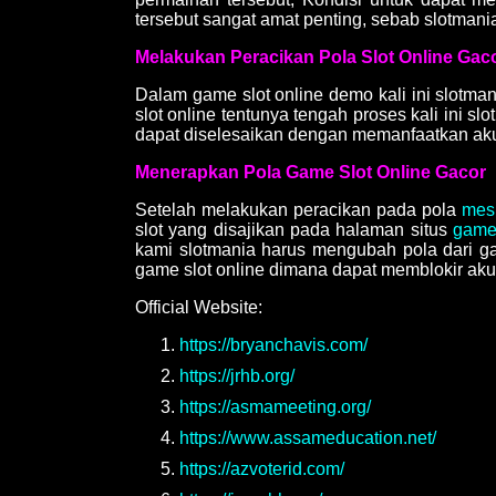
tersebut sangat amat penting, sebab slotmani
Melakukan Peracikan Pola Slot Online Gac
Dalam game slot online demo kali ini slotma
slot online tentunya tengah proses kali ini
dapat diselesaikan dengan memanfaatkan a
Menerapkan Pola Game Slot Online Gacor
Setelah melakukan peracikan pada pola
mesi
slot yang disajikan pada halaman situs
game
kami slotmania harus mengubah pola dari game
game slot online dimana dapat memblokir aku
Official Website:
https://bryanchavis.com/
https://jrhb.org/
https://asmameeting.org/
https://www.assameducation.net/
https://azvoterid.com/