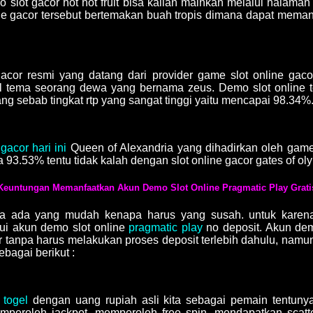
o slot gacor hot hot fruit bisa kalian mainkan melalui halaman
ine gacor tersebut bertemakan buah tropis dimana dapat mema
gacor resmi yang datang dari provider game slot online gac
l tema seorang dewa yang bernama zeus. Demo slot online t
ng sebab tingkat rtp yang sangat tinggi yaitu mencapai 98.34%
 gacor hari ini
Queen of Alexandria yang dihadirkan oleh game 
 93.53% tentu tidak kalah dengan slot online gacor gates of ol
Keuntungan Memanfaatkan Akun Demo Slot Online Pragmatic Play Grati
ika ada yang mudah kenapa harus yang susah. untuk kare
ui akun demo slot online
pragmatic play
no deposit. Akun dem
tanpa harus melakukan proses deposit terlebih dahulu, namun
ebagai berikut :
i
togel
dengan uang rupiah asli kita sebagai pemain tentunya 
emperoleh jackpot, memperoleh free spin, mendapatkan scat