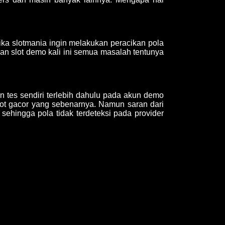
ika slotmania ingin melakukan peracikan pola
an slot demo kali ini semua masalah tentunya
 tes sendiri terlebih dahulu pada akun demo
t gacor yang sebenarnya. Namun saran dari
 sehingga pola tidak terdeteksi pada provider