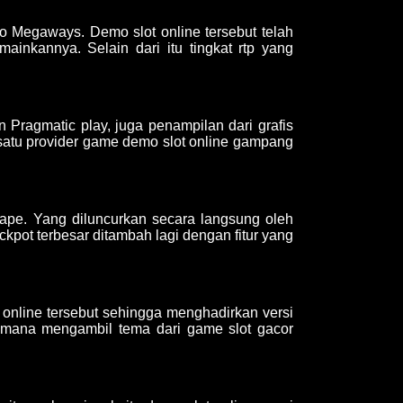
o Megaways. Demo slot online tersebut telah
nkannya. Selain dari itu tingkat rtp yang
 Pragmatic play, juga penampilan dari grafis
 satu provider game demo slot online gampang
e. Yang diluncurkan secara langsung oleh
kpot terbesar ditambah lagi dengan fitur yang
 online tersebut sehingga menghadirkan versi
imana mengambil tema dari game slot gacor