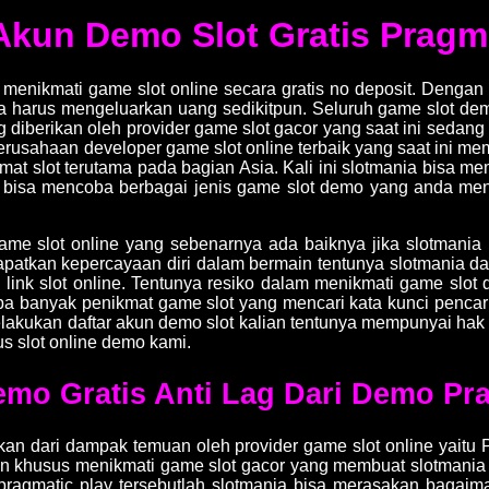
Akun Demo Slot Gratis Pragm
ikmati game slot online secara gratis no deposit. Dengan ad
a harus mengeluarkan uang sedikitpun. Seluruh game slot demo
 diberikan oleh provider game slot gacor yang saat ini sedang
usahaan developer game slot online terbaik yang saat ini memb
at slot terutama pada bagian Asia. Kali ini slotmania bisa me
 bisa mencoba berbagai jenis game slot demo yang anda menja
me slot online yang sebenarnya ada baiknya jika slotmani
dapatkan kepercayaan diri dalam bermain tentunya slotmania d
link slot online. Tentunya resiko dalam menikmati game slot 
pa banyak penikmat game slot yang mencari kata kunci pencar
akukan daftar akun demo slot kalian tentunya mempunyai hak
s slot online demo kami.
emo Gratis Anti Lag Dari Demo Pr
irkan dari dampak temuan oleh provider game slot online yaitu
n khusus menikmati game slot gacor yang membuat slotmania m
 pragmatic play tersebutlah slotmania bisa merasakan bagaima