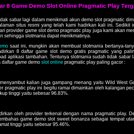
tar 8 Game Demo Slot Online Pragmatic Play Terg
idak sabar lagi dalam menikmati akun demo slot pragmatic dim
alaman situs resmi yang telah kami hadirkan kali ini. Sedikit 
ari provider game slot demo pragmatic play juga kami akan 
an sehingga slotmania dapat menikmatinya.
demo
saat ini, mungkin akan membuat slotmania bertanya-tan
dirkan 8 daftar game slot demo gratis pragmatic yang pali
d aplikasi tambahan. Tentunya slotmania sudah tidak sabar l
pa daftar game demo
slot online
pragmatic play paling gacor :
ang menyambut kalian juga gampang menang yaitu Wild West G
r pragmatic play ini begitu ramai dimainkan oleh kalangan pec
kup tinggi yaitu sebesar 96.83%.
dirkan oleh provider terkenal dengan nama pragmatic play. 
embahas game demo slot sweet bonanza sebagai tempat utam
amat tinggi yaitu sebesar 95.46%.