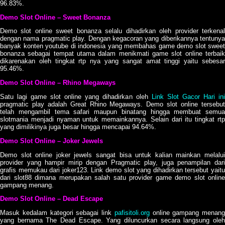
96.83%.
Demo Slot Online – Sweet Bonanza
Demo slot online sweet bonanza selalu dihadirkan oleh provider terkenal
dengan nama pragmatic play. Dengan kegacoran yang diberikannya tentunya
banyak konten youtube di indonesia yang membahas game demo slot sweet
bonanza sebagai tempat utama dalam menikmati game slot online terbaik
dikarenakan oleh tingkat rtp nya yang sangat amat tinggi yaitu sebesar
95.46%.
Demo Slot Online – Rhino Megaways
Satu lagi game slot online yang dihadirkan oleh
Link Slot Gacor Hari in
pragmatic play adalah Great Rhino Megaways. Demo slot online tersebut
telah mengambil tema safari maupun binatang hingga membuat semua
slotmania menjadi nyaman untuk memainkannya. Selain dari itu tingkat rtp
yang dimilikinya juga besar hingga mencapai 94.64%.
Demo Slot Online – Joker Jewels
Demo slot online joker jewels sangat bisa untuk kalian mainkan melalui
provider yang hampir mirip dengan Pragmatic play, juga penampilan dari
grafis memukau dari joker123. Link demo slot yang dihadirkan tersebut yaitu
dari slot88 dimana merupakan salah satu provider game demo slot online
gampang menang.
Demo Slot Online – Dead Escape
Masuk kedalam kategori sebagai link
pafisitoli.org
online gampang menang
yang bernama The Dead Escape. Yang diluncurkan secara langsung oleh