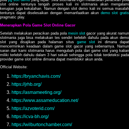
slot online tentunya tengah proses kali ini slotmania akan mengalami
kerugian juga kekalahan. Namun dengan slot demo kali ini semua masalah
tentunya dapat diselesaikan dengan memanfaatkan akun
demo slot gratis
pragmatic play.
Menerapkan Pola Game Slot Online Gacor
Setelah melakukan peracikan pada pola
mesin slot
gacor yang akurat namu
slotmania juga bisa melakukan tes sendiri terlebih dahulu pada akun demo
slot yang disajikan pada halaman situs
game slot
ini dimana dapa
mencerminkan keadaan dalam game slot gacor yang sebenarnya. Namun
saran dari kami slotmania harus mengubah pola dari game slot yang kalian
miliki terlebih dahulu dalam 3 hari sekali sehingga pola tidak terdeteksi pada
provider game slot online dimana dapat memblokir akun anda.
Official Website:
https://bryanchavis.com/
https://jrhb.org/
https://asmameeting.org/
https://www.assameducation.net/
https://azvoterid.com/
https://icva-bh.org/
https://wilburtonchamber.com/