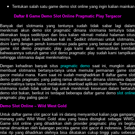
Tentukan salah satu game demo slot online yang ingin kalian mainkan
Daftar 8 Game Demo Slot Online Pragmatic Play Tergacor
Banyak dari slotmania yang tentunya sudah tidak sabar lagi dalam
menikmati akun demo slot pragmatic dimana slotmania tentunya tidak
dikenakan biaya sedikitpun dan bisa kalian nikmati melalui halaman situs
resmi yang telah kami hadirkan kali ini. Sedikit informasi untuk slotmania,
disini kami dengan penuh konsentrasi pada game yang berasal dari provider
game slot demo pragmatic play juga kami akan memastikan kembali
bahwasannya seluruh game slot demo pragmatic play sudah kami tampilkan
sehingga slotmania dapat menikmatinya.
Dengan kehadiran banyak situs
pragmatic demo
saat ini, mungkin aka
membuat slotmania bertanya-tanya untuk memulai permainan game slot
gacor melalui mana. Kami saat ini sudah menghadirkan 8 daftar game slot
demo gratis pragmatic yang paling ramai dimainkan dimana slotmania dapat
menikmatinya tanpa harus melakukan download aplikasi tambahan. Tentunya
slotmania sudah tidak sabar lagi untuk menikmati keseruan dalam bertaruh
demo slot bukan, berikut ini terdapat beberapa daftar game demo
slot onlin
pragmatic play paling gacor :
Demo Slot Online – Wild West Gold
Untuk daftar game slot gacor kali ini datang menyambut kalian juga gampang
menang yaitu Wild West Gold atau yang biasa disingkat sebagai WWG.
Game slot online yang dihadirkan oleh provider pragmatic play ini begitu
ramai dimainkan oleh kalangan pecinta game slot gacor di indonesia. Sebab
nilai rtp yang dihadirkan olehnya bisa dikatakan cukup tinggi yaitu sebesar