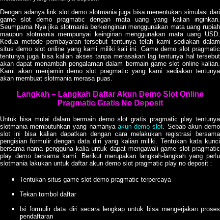
Dengan adanya link slot demo slotmania juga bisa menentukan simulasi dari
game slot demo pragmatic dengan mata uang yang kalian inginkan.
Seumpama Nya jika slotmania berkeinginan menggunakan mata uang rupiah
maupun slotmania mempunyai keinginan menggunakan mata uang USD.
Kedua metode pembayaran tersebut tentunya telah kami sediakan dalam
situs demo slot online yang kami miliki kali ini. Game demo slot pragmatic
tentunya juga bisa kalian akses tanpa merasakan lag tentunya hal tersebut
akan dapat menambah pengalaman dalam bermain game slot online kalian.
Kami akan menjamin demo slot pragmatic yang kami sediakan tentunya
akan membuat slotmania merasa puas.
Langkah – Langkah Daftar Akun Demo Slot Online
Pragmatic Gratis No Deposit
Untuk bisa mulai dalam bermain demo slot gratis pragmatic play tentunya
slotmania membutuhkan yang namanya
akun demo slot
. Sebab akun dem
slot ini bisa kalian dapatkan dengan cara melakukan registrasi bersama
pengisian formulir dengan data diri yang kalian miliki. Tentukan kata kunci
bersama nama pengguna kalia untuk dapat mengawali game slot pragmatic
play demo bersama kami. Berikut merupakan langkah-langkah yang perlu
slotmania lakukan untuk daftar akun demo slot pragmatic play no deposit :
Tentukan situs game slot demo pragmatic terpercaya
Tekan tombol daftar
Isi formulir data diri secara lengkap untuk bisa mengerjakan proses
pendaftaran