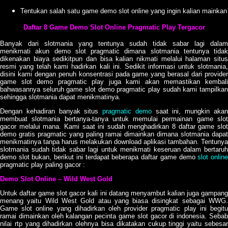
Tentukan salah satu game demo slot online yang ingin kalian mainkan
Daftar 8 Game Demo Slot Online Pragmatic Play Tergacor
Banyak dari slotmania yang tentunya sudah tidak sabar lagi dalam
menikmati akun demo slot pragmatic dimana slotmania tentunya tidak
dikenakan biaya sedikitpun dan bisa kalian nikmati melalui halaman situs
resmi yang telah kami hadirkan kali ini. Sedikit informasi untuk slotmania,
disini kami dengan penuh konsentrasi pada game yang berasal dari provider
game slot demo pragmatic play juga kami akan memastikan kembali
bahwasannya seluruh game slot demo pragmatic play sudah kami tampilkan
sehingga slotmania dapat menikmatinya.
Dengan kehadiran banyak situs
pragmatic demo
saat ini, mungkin aka
membuat slotmania bertanya-tanya untuk memulai permainan game slot
gacor melalui mana. Kami saat ini sudah menghadirkan 8 daftar game slot
demo gratis pragmatic yang paling ramai dimainkan dimana slotmania dapat
menikmatinya tanpa harus melakukan download aplikasi tambahan. Tentunya
slotmania sudah tidak sabar lagi untuk menikmati keseruan dalam bertaruh
demo slot bukan, berikut ini terdapat beberapa daftar game demo
slot onlin
pragmatic play paling gacor :
Demo Slot Online – Wild West Gold
Untuk daftar game slot gacor kali ini datang menyambut kalian juga gampang
menang yaitu Wild West Gold atau yang biasa disingkat sebagai WWG.
Game slot online yang dihadirkan oleh provider pragmatic play ini begitu
ramai dimainkan oleh kalangan pecinta game slot gacor di indonesia. Sebab
nilai rtp yang dihadirkan olehnya bisa dikatakan cukup tinggi yaitu sebesar