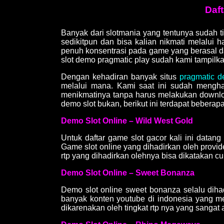
Daf
Banyak dari slotmania yang tentunya sudah t
sedikitpun dan bisa kalian nikmati melalui h
penuh konsentrasi pada game yang berasal d
slot demo pragmatic play sudah kami tampilk
Dengan kehadiran banyak situs
pragmatic 
melalui mana. Kami saat ini sudah mengha
menikmatinya tanpa harus melakukan downloa
demo slot bukan, berikut ini terdapat bebera
Demo Slot Online – Wild West Gold
Untuk daftar game slot gacor kali ini dat
Game slot online yang dihadirkan oleh provide
rtp yang dihadirkan olehnya bisa dikatakan cu
Demo Slot Online – Sweet Bonanza
Demo slot online sweet bonanza selalu diha
banyak konten youtube di indonesia yang m
dikarenakan oleh tingkat rtp nya yang sangat 