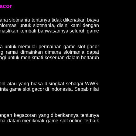
acor
ana slotmania tentunya tidak dikenakan biaya
informasi untuk slotmania, disini kami dengan
memastikan kembali bahwasannya seluruh game
ya untuk memulai permainan game slot gacor
ng ramai dimainkan dimana slotmania dapat
agi untuk menikmati keseruan dalam bertaruh
old atau yang biasa disingkat sebagai WWG.
inta game slot gacor di indonesia. Sebab nilai
Dengan kegacoran yang diberikannya tentunya
a dalam menikmati game slot online terbaik