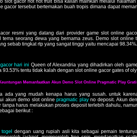
o slot gacor hot hot fruit bisa kalian mainkan melalui halaman
ine gacor tersebut bertemakan buah tropis dimana dapat mema
gacor resmi yang datang dari provider game slot online gac
l tema seorang dewa yang bernama zeus. Demo slot online t
ng sebab tingkat rtp yang sangat tinggi yaitu mencapai 98.34%
 gacor hari ini
Queen of Alexandria yang dihadirkan oleh game 
 93.53% tentu tidak kalah dengan slot online gacor gates of ol
Keuntungan Memanfaatkan Akun Demo Slot Online Pragmatic Play Grati
ika ada yang mudah kenapa harus yang susah. untuk kare
ui akun demo slot online
pragmatic play
no deposit. Akun dem
tanpa harus melakukan proses deposit terlebih dahulu, namun
ebagai berikut :
i
togel
dengan uang rupiah asli kita sebagai pemain tentunya 
emperoleh jackpot, memperoleh free spin, mendapatkan scat