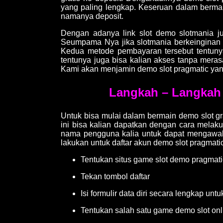
yang paling lengkap. Keseruan dalam bermai
namanya deposit.
Dengan adanya link slot demo slotmania j
Seumpama Nya jika slotmania berkeingina
Kedua metode pembayaran tersebut tentunya 
tentunya juga bisa kalian akses tanpa mera
Kami akan menjamin demo slot pragmatic yan
Langkah – Langkah 
Untuk bisa mulai dalam bermain demo slot g
ini bisa kalian dapatkan dengan cara melakuk
nama pengguna kalia untuk dapat mengawali
lakukan untuk daftar akun demo slot pragmatic
Tentukan situs game slot demo pragmati
Tekan tombol daftar
Isi formulir data diri secara lengkap un
Tentukan salah satu game demo slot onl