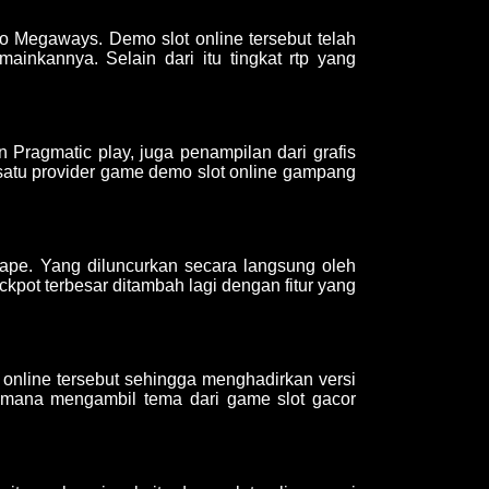
o Megaways. Demo slot online tersebut telah
nkannya. Selain dari itu tingkat rtp yang
 Pragmatic play, juga penampilan dari grafis
 satu provider game demo slot online gampang
e. Yang diluncurkan secara langsung oleh
kpot terbesar ditambah lagi dengan fitur yang
 online tersebut sehingga menghadirkan versi
imana mengambil tema dari game slot gacor