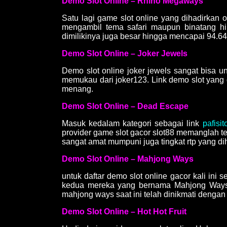
Demo Slot Online – Rhino Megaways
Satu lagi game slot online yang dihadirkan 
mengambil tema safari maupun binatang hi
dimilikinya juga besar hingga mencapai 94.6
Demo Slot Online – Joker Jewels
Demo slot online joker jewels sangat bisa u
memukau dari joker123. Link demo slot yang 
menang.
Demo Slot Online – Dead Escape
Masuk kedalam kategori sebagai link
pafisit
provider game slot gacor slot88 memanglah te
sangat amat mumpuni juga tingkat rtp yang d
Demo Slot Online – Mahjong Ways
untuk daftar demo slot online gacor kali in
kedua mereka yang bernama Mahjong Ways 2
mahjong ways saat ini telah dinikmati denga
Demo Slot Online – Hot Hot Fruit