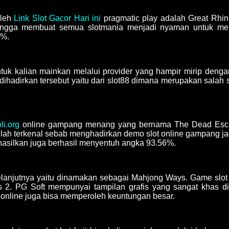
oleh
Link Slot Gacor Hari ini
pragmatic play adalah Great Rhin
ngga membuat semua slotmania menjadi nyaman untuk memai
4%.
ntuk kalian mainkan melalui provider yang hampir mirip dengan
dihadirkan tersebut yaitu dari slot88 dimana merupakan salah
oli.org
online gampang menang yang bernama The Dead Escap
lah terkenal sebab menghadirkan demo slot online gampang jac
ihasilkan juga berhasil menyentuh angka 93.56%.
i selanjutnya yaitu dinamakan sebagai Mahjong Ways. Game slot
. PG Soft mempunyai tampilan grafis yang sangat khas d
n online juga bisa memperoleh keuntungan besar.