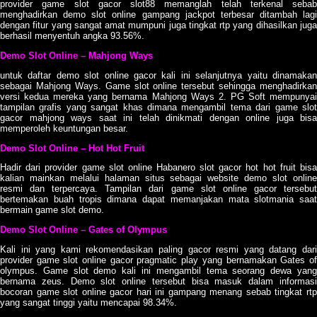
provider game slot gacor slot88 memanglah telah terkenal sebab
menghadirkan demo slot online gampang jackpot terbesar ditambah lagi
dengan fitur yang sangat amat mumpuni juga tingkat rtp yang dihasilkan juga
berhasil menyentuh angka 93.56%.
Demo Slot Online – Mahjong Ways
untuk daftar demo slot online gacor kali ini selanjutnya yaitu dinamakan
sebagai Mahjong Ways. Game slot online tersebut sehingga menghadirkan
versi kedua mereka yang bernama Mahjong Ways 2. PG Soft mempunyai
tampilan grafis yang sangat khas dimana mengambil tema dari game slot
gacor mahjong ways saat ini telah dinikmati dengan online juga bisa
memperoleh keuntungan besar.
Demo Slot Online – Hot Hot Fruit
Hadir dari provider game slot online Habanero slot gacor hot hot fruit bisa
kalian mainkan melalui halaman situs sebagai website demo slot online
resmi dan terpercaya. Tampilan dari game slot online gacor tersebut
bertemakan buah tropis dimana dapat memanjakan mata slotmania saat
bermain game slot demo.
Demo Slot Online – Gates of Olympus
Kali ini yang kami rekomendasikan paling gacor resmi yang datang dari
provider game slot online gacor pragmatic play yang bernamakan Gates of
olympus. Game slot demo kali ini mengambil tema seorang dewa yang
bernama zeus. Demo slot online tersebut bisa masuk dalam informasi
bocoran game slot online gacor hari ini gampang menang sebab tingkat rtp
yang sangat tinggi yaitu mencapai 98.34%.