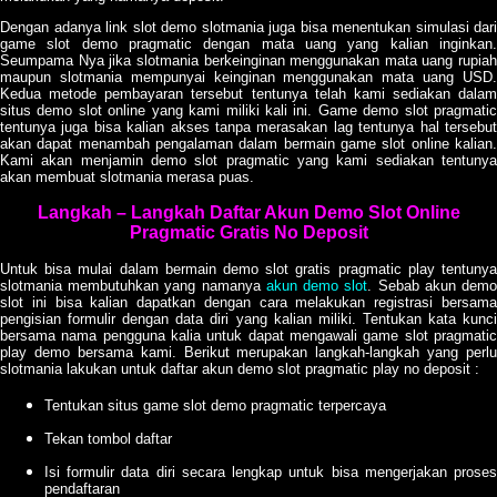
Dengan adanya link slot demo slotmania juga bisa menentukan simulasi dari
game slot demo pragmatic dengan mata uang yang kalian inginkan.
Seumpama Nya jika slotmania berkeinginan menggunakan mata uang rupiah
maupun slotmania mempunyai keinginan menggunakan mata uang USD.
Kedua metode pembayaran tersebut tentunya telah kami sediakan dalam
situs demo slot online yang kami miliki kali ini. Game demo slot pragmatic
tentunya juga bisa kalian akses tanpa merasakan lag tentunya hal tersebut
akan dapat menambah pengalaman dalam bermain game slot online kalian.
Kami akan menjamin demo slot pragmatic yang kami sediakan tentunya
akan membuat slotmania merasa puas.
Langkah – Langkah Daftar Akun Demo Slot Online
Pragmatic Gratis No Deposit
Untuk bisa mulai dalam bermain demo slot gratis pragmatic play tentunya
slotmania membutuhkan yang namanya
akun demo slot
. Sebab akun dem
slot ini bisa kalian dapatkan dengan cara melakukan registrasi bersama
pengisian formulir dengan data diri yang kalian miliki. Tentukan kata kunci
bersama nama pengguna kalia untuk dapat mengawali game slot pragmatic
play demo bersama kami. Berikut merupakan langkah-langkah yang perlu
slotmania lakukan untuk daftar akun demo slot pragmatic play no deposit :
Tentukan situs game slot demo pragmatic terpercaya
Tekan tombol daftar
Isi formulir data diri secara lengkap untuk bisa mengerjakan proses
pendaftaran