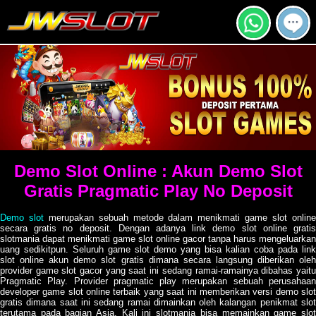
Demo Slot Online : Akun Demo Slot
Gratis Pragmatic Play No Deposit
Demo slot
merupakan sebuah metode dalam menikmati game slot onlin
secara gratis no deposit. Dengan adanya link demo slot online gratis
slotmania dapat menikmati game slot online gacor tanpa harus mengeluarkan
uang sedikitpun. Seluruh game slot demo yang bisa kalian coba pada link
slot online akun demo slot gratis dimana secara langsung diberikan oleh
provider game slot gacor yang saat ini sedang ramai-ramainya dibahas yaitu
Pragmatic Play. Provider pragmatic play merupakan sebuah perusahaan
developer game slot online terbaik yang saat ini memberikan versi demo slot
gratis dimana saat ini sedang ramai dimainkan oleh kalangan penikmat slot
terutama pada bagian Asia. Kali ini slotmania bisa memainkan game slot