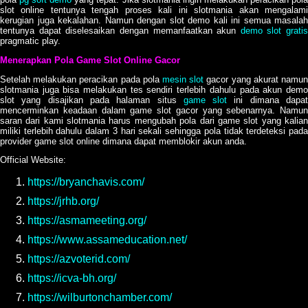
slot online tentunya tengah proses kali ini slotmania akan mengalami
kerugian juga kekalahan. Namun dengan slot demo kali ini semua masalah
tentunya dapat diselesaikan dengan memanfaatkan akun
demo slot gratis
pragmatic play.
Menerapkan Pola Game Slot Online Gacor
Setelah melakukan peracikan pada pola
mesin slot
gacor yang akurat namu
slotmania juga bisa melakukan tes sendiri terlebih dahulu pada akun demo
slot yang disajikan pada halaman situs
game slot
ini dimana dapa
mencerminkan keadaan dalam game slot gacor yang sebenarnya. Namun
saran dari kami slotmania harus mengubah pola dari game slot yang kalian
miliki terlebih dahulu dalam 3 hari sekali sehingga pola tidak terdeteksi pada
provider game slot online dimana dapat memblokir akun anda.
Official Website:
https://bryanchavis.com/
https://jrhb.org/
https://asmameeting.org/
https://www.assameducation.net/
https://azvoterid.com/
https://icva-bh.org/
https://wilburtonchamber.com/