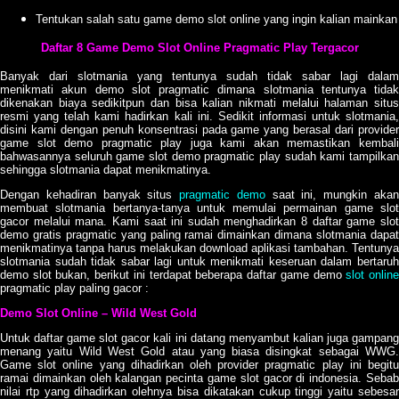
Tentukan salah satu game demo slot online yang ingin kalian mainkan
Daftar 8 Game Demo Slot Online Pragmatic Play Tergacor
Banyak dari slotmania yang tentunya sudah tidak sabar lagi dalam
menikmati akun demo slot pragmatic dimana slotmania tentunya tidak
dikenakan biaya sedikitpun dan bisa kalian nikmati melalui halaman situs
resmi yang telah kami hadirkan kali ini. Sedikit informasi untuk slotmania,
disini kami dengan penuh konsentrasi pada game yang berasal dari provider
game slot demo pragmatic play juga kami akan memastikan kembali
bahwasannya seluruh game slot demo pragmatic play sudah kami tampilkan
sehingga slotmania dapat menikmatinya.
Dengan kehadiran banyak situs
pragmatic demo
saat ini, mungkin aka
membuat slotmania bertanya-tanya untuk memulai permainan game slot
gacor melalui mana. Kami saat ini sudah menghadirkan 8 daftar game slot
demo gratis pragmatic yang paling ramai dimainkan dimana slotmania dapat
menikmatinya tanpa harus melakukan download aplikasi tambahan. Tentunya
slotmania sudah tidak sabar lagi untuk menikmati keseruan dalam bertaruh
demo slot bukan, berikut ini terdapat beberapa daftar game demo
slot onlin
pragmatic play paling gacor :
Demo Slot Online – Wild West Gold
Untuk daftar game slot gacor kali ini datang menyambut kalian juga gampang
menang yaitu Wild West Gold atau yang biasa disingkat sebagai WWG.
Game slot online yang dihadirkan oleh provider pragmatic play ini begitu
ramai dimainkan oleh kalangan pecinta game slot gacor di indonesia. Sebab
nilai rtp yang dihadirkan olehnya bisa dikatakan cukup tinggi yaitu sebesar