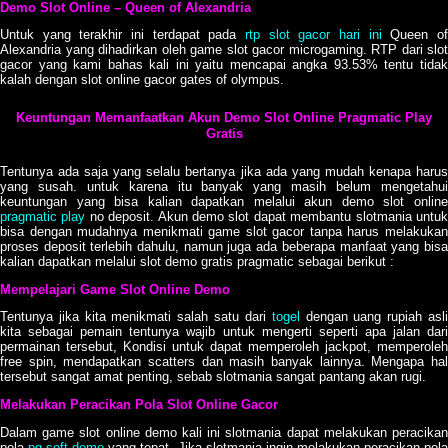
Demo Slot Online – Queen of Alexandria
Untuk yang terakhir ini terdapat pada
rtp slot gacor hari ini
Queen o
Alexandria yang dihadirkan oleh game slot gacor microgaming. RTP dari slot
gacor yang kami bahas kali ini yaitu mencapai angka 93.53% tentu tidak
kalah dengan slot online gacor gates of olympus.
Keuntungan Memanfaatkan Akun Demo Slot Online Pragmatic Play
Gratis
Tentunya ada saja yang selalu bertanya jika ada yang mudah kenapa harus
yang susah. untuk karena itu banyak yang masih belum mengetahui
keuntungan yang bisa kalian dapatkan melalui akun demo slot online
pragmatic play
no deposit. Akun demo slot dapat membantu slotmania untu
bisa dengan mudahnya menikmati game slot gacor tanpa harus melakukan
proses deposit terlebih dahulu, namun juga ada beberapa manfaat yang bisa
kalian dapatkan melalui slot demo gratis pragmatic sebagai berikut :
Mempelajari Game Slot Online Demo
Tentunya jika kita menikmati salah satu dari
togel
dengan uang rupiah asl
kita sebagai pemain tentunya wajib untuk mengerti seperti apa jalan dari
permainan tersebut, Kondisi untuk dapat memperoleh jackpot, memperoleh
free spin, mendapatkan scatters dan masih banyak lainnya. Mengapa hal
tersebut sangat amat penting, sebab slotmania sangat pantang akan rugi.
Melakukan Peracikan Pola Slot Online Gacor
Dalam game slot online demo kali ini slotmania dapat melakukan peracikan
pola
pg soft demo
yang tepat. Jika slotmania ingin melakukan peracikan pol