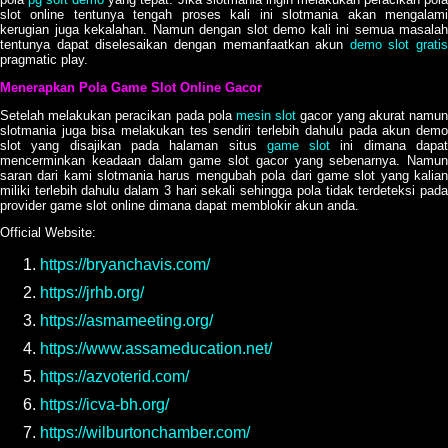
slot online tentunya tengah proses kali ini slotmania akan mengalami
kerugian juga kekalahan. Namun dengan slot demo kali ini semua masalah
tentunya dapat diselesaikan dengan memanfaatkan akun
demo slot gratis
pragmatic play.
Menerapkan Pola Game Slot Online Gacor
Setelah melakukan peracikan pada pola
mesin slot
gacor yang akurat namu
slotmania juga bisa melakukan tes sendiri terlebih dahulu pada akun demo
slot yang disajikan pada halaman situs
game slot
ini dimana dapa
mencerminkan keadaan dalam game slot gacor yang sebenarnya. Namun
saran dari kami slotmania harus mengubah pola dari game slot yang kalian
miliki terlebih dahulu dalam 3 hari sekali sehingga pola tidak terdeteksi pada
provider game slot online dimana dapat memblokir akun anda.
Official Website:
https://bryanchavis.com/
https://jrhb.org/
https://asmameeting.org/
https://www.assameducation.net/
https://azvoterid.com/
https://icva-bh.org/
https://wilburtonchamber.com/