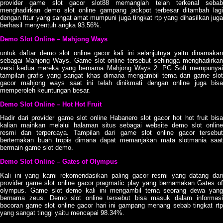
provider game slot gacor slot88 memanglah telah terkenal sebab
menghadirkan demo slot online gampang jackpot terbesar ditambah lagi
dengan fitur yang sangat amat mumpuni juga tingkat rtp yang dihasilkan juga
berhasil menyentuh angka 93.56%.
Demo Slot Online – Mahjong Ways
untuk daftar demo slot online gacor kali ini selanjutnya yaitu dinamakan
sebagai Mahjong Ways. Game slot online tersebut sehingga menghadirkan
versi kedua mereka yang bernama Mahjong Ways 2. PG Soft mempunyai
tampilan grafis yang sangat khas dimana mengambil tema dari game slot
gacor mahjong ways saat ini telah dinikmati dengan online juga bisa
memperoleh keuntungan besar.
Demo Slot Online – Hot Hot Fruit
Hadir dari provider game slot online Habanero slot gacor hot hot fruit bisa
kalian mainkan melalui halaman situs sebagai website demo slot online
resmi dan terpercaya. Tampilan dari game slot online gacor tersebut
bertemakan buah tropis dimana dapat memanjakan mata slotmania saat
bermain game slot demo.
Demo Slot Online – Gates of Olympus
Kali ini yang kami rekomendasikan paling gacor resmi yang datang dari
provider game slot online gacor pragmatic play yang bernamakan Gates of
olympus. Game slot demo kali ini mengambil tema seorang dewa yang
bernama zeus. Demo slot online tersebut bisa masuk dalam informasi
bocoran game slot online gacor hari ini gampang menang sebab tingkat rtp
yang sangat tinggi yaitu mencapai 98.34%.