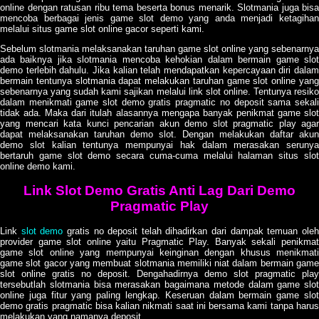
online dengan ratusan ribu tema beserta bonus menarik. Slotmania juga bisa
mencoba berbagai jenis game slot demo yang anda menjadi ketagihan
melalui situs game slot online gacor seperti kami.
Sebelum slotmania melaksanakan taruhan game slot online yang sebenarnya
ada baiknya jika slotmania mencoba kehokian dalam bermain game slot
demo terlebih dahulu. Jika kalian telah mendapatkan kepercayaan diri dalam
bermain tentunya slotmania dapat melakukan taruhan game slot online yang
sebenarnya yang sudah kami sajikan melalui link slot online. Tentunya resiko
dalam menikmati game slot demo gratis pragmatic no deposit sama sekali
tidak ada. Maka dari itulah alasannya mengapa banyak penikmat game slot
yang mencari kata kunci pencarian akun demo slot pragmatic play agar
dapat melaksanakan taruhan demo slot. Dengan melakukan daftar akun
demo slot kalian tentunya mempunyai hak dalam merasakan serunya
bertaruh game slot demo secara cuma-cuma melalui halaman situs slot
online demo kami.
Link Slot Demo Gratis Anti Lag Dari Demo
Pragmatic Play
Link
slot demo
gratis no deposit telah dihadirkan dari dampak temuan ole
provider game slot online yaitu Pragmatic Play. Banyak sekali penikmat
game slot online yang mempunyai keinginan dengan khusus menikmati
game slot gacor yang membuat slotmania memiliki niat dalam bermain game
slot online gratis no deposit. Dengahadirnya demo slot pragmatic play
tersebutlah slotmania bisa merasakan bagaimana metode dalam game slot
online juga fitur yang paling lengkap. Keseruan dalam bermain game slot
demo gratis pragmatic bisa kalian nikmati saat ini bersama kami tanpa harus
melakukan yang namanya deposit.