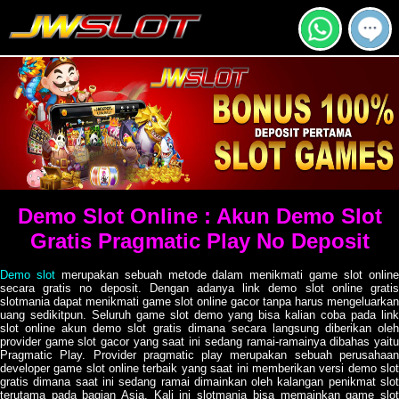
Demo Slot Online : Akun Demo Slot
Gratis Pragmatic Play No Deposit
Demo slot
merupakan sebuah metode dalam menikmati game slot onlin
secara gratis no deposit. Dengan adanya link demo slot online gratis
slotmania dapat menikmati game slot online gacor tanpa harus mengeluarkan
uang sedikitpun. Seluruh game slot demo yang bisa kalian coba pada link
slot online akun demo slot gratis dimana secara langsung diberikan oleh
provider game slot gacor yang saat ini sedang ramai-ramainya dibahas yaitu
Pragmatic Play. Provider pragmatic play merupakan sebuah perusahaan
developer game slot online terbaik yang saat ini memberikan versi demo slot
gratis dimana saat ini sedang ramai dimainkan oleh kalangan penikmat slot
terutama pada bagian Asia. Kali ini slotmania bisa memainkan game slot