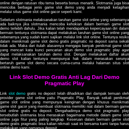
online dengan ratusan ribu tema beserta bonus menarik. Slotmania juga bisa
mencoba berbagai jenis game slot demo yang anda menjadi ketagihan
melalui situs game slot online gacor seperti kami.
Sebelum slotmania melaksanakan taruhan game slot online yang sebenarnya
ada baiknya jika slotmania mencoba kehokian dalam bermain game slot
demo terlebih dahulu. Jika kalian telah mendapatkan kepercayaan diri dalam
bermain tentunya slotmania dapat melakukan taruhan game slot online yang
sebenarnya yang sudah kami sajikan melalui link slot online. Tentunya resiko
dalam menikmati game slot demo gratis pragmatic no deposit sama sekali
tidak ada. Maka dari itulah alasannya mengapa banyak penikmat game slot
yang mencari kata kunci pencarian akun demo slot pragmatic play agar
dapat melaksanakan taruhan demo slot. Dengan melakukan daftar akun
demo slot kalian tentunya mempunyai hak dalam merasakan serunya
bertaruh game slot demo secara cuma-cuma melalui halaman situs slot
online demo kami.
Link Slot Demo Gratis Anti Lag Dari Demo
Pragmatic Play
Link
slot demo
gratis no deposit telah dihadirkan dari dampak temuan ole
provider game slot online yaitu Pragmatic Play. Banyak sekali penikmat
game slot online yang mempunyai keinginan dengan khusus menikmati
game slot gacor yang membuat slotmania memiliki niat dalam bermain game
slot online gratis no deposit. Dengahadirnya demo slot pragmatic play
tersebutlah slotmania bisa merasakan bagaimana metode dalam game slot
online juga fitur yang paling lengkap. Keseruan dalam bermain game slot
demo gratis pragmatic bisa kalian nikmati saat ini bersama kami tanpa harus
melakukan yang namanya deposit.