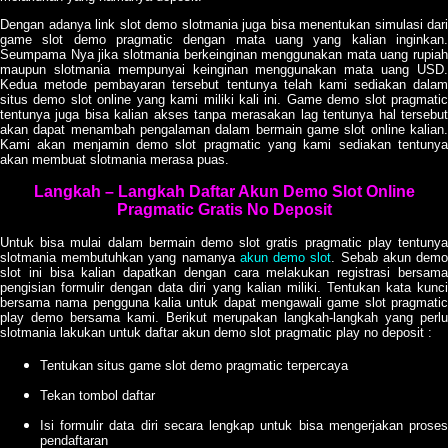
Dengan adanya link slot demo slotmania juga bisa menentukan simulasi dari
game slot demo pragmatic dengan mata uang yang kalian inginkan.
Seumpama Nya jika slotmania berkeinginan menggunakan mata uang rupiah
maupun slotmania mempunyai keinginan menggunakan mata uang USD.
Kedua metode pembayaran tersebut tentunya telah kami sediakan dalam
situs demo slot online yang kami miliki kali ini. Game demo slot pragmatic
tentunya juga bisa kalian akses tanpa merasakan lag tentunya hal tersebut
akan dapat menambah pengalaman dalam bermain game slot online kalian.
Kami akan menjamin demo slot pragmatic yang kami sediakan tentunya
akan membuat slotmania merasa puas.
Langkah – Langkah Daftar Akun Demo Slot Online
Pragmatic Gratis No Deposit
Untuk bisa mulai dalam bermain demo slot gratis pragmatic play tentunya
slotmania membutuhkan yang namanya
akun demo slot
. Sebab akun dem
slot ini bisa kalian dapatkan dengan cara melakukan registrasi bersama
pengisian formulir dengan data diri yang kalian miliki. Tentukan kata kunci
bersama nama pengguna kalia untuk dapat mengawali game slot pragmatic
play demo bersama kami. Berikut merupakan langkah-langkah yang perlu
slotmania lakukan untuk daftar akun demo slot pragmatic play no deposit :
Tentukan situs game slot demo pragmatic terpercaya
Tekan tombol daftar
Isi formulir data diri secara lengkap untuk bisa mengerjakan proses
pendaftaran