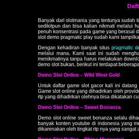
Daf
Banyak dari slotmania yang tentunya sudah t
sedikitpun dan bisa kalian nikmati melalui h
penuh konsentrasi pada game yang berasal d
slot demo pragmatic play sudah kami tampilk
Dengan kehadiran banyak situs
pragmatic 
melalui mana. Kami saat ini sudah mengha
menikmatinya tanpa harus melakukan downloa
demo slot bukan, berikut ini terdapat bebera
Demo Slot Online – Wild West Gold
Untuk daftar game slot gacor kali ini dat
Game slot online yang dihadirkan oleh provide
rtp yang dihadirkan olehnya bisa dikatakan cu
Demo Slot Online – Sweet Bonanza
Demo slot online sweet bonanza selalu diha
banyak konten youtube di indonesia yang m
dikarenakan oleh tingkat rtp nya yang sangat 