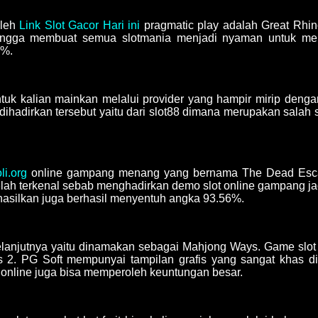
oleh
Link Slot Gacor Hari ini
pragmatic play adalah Great Rhin
ngga membuat semua slotmania menjadi nyaman untuk memai
4%.
ntuk kalian mainkan melalui provider yang hampir mirip dengan
dihadirkan tersebut yaitu dari slot88 dimana merupakan salah
oli.org
online gampang menang yang bernama The Dead Escap
lah terkenal sebab menghadirkan demo slot online gampang jac
ihasilkan juga berhasil menyentuh angka 93.56%.
i selanjutnya yaitu dinamakan sebagai Mahjong Ways. Game slot
. PG Soft mempunyai tampilan grafis yang sangat khas d
n online juga bisa memperoleh keuntungan besar.