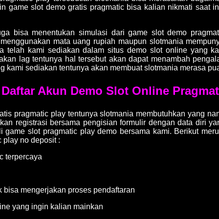
n game slot demo gratis pragmatic bisa kalian nikmati saat 
uga bisa menentukan simulasi dari game slot demo pragmat
n menggunakan mata uang rupiah maupun slotmania mempun
telah kami sediakan dalam situs demo slot online yang kam
sakan lag tentunya hal tersebut akan dapat menambah pengal
g kami sediakan tentunya akan membuat slotmania merasa pu
Daftar Akun Demo Slot Online Pragmati
ratis pragmatic play tentunya slotmania membutuhkan yang n
an registrasi bersama pengisian formulir dengan data diri ya
 game slot pragmatic play demo bersama kami. Berikut meru
 play no deposit :
c terpercaya
tuk bisa mengerjakan proses pendaftaran
ine yang ingin kalian mainkan