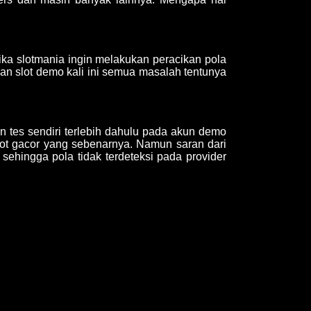
ika slotmania ingin melakukan peracikan pola
an slot demo kali ini semua masalah tentunya
 tes sendiri terlebih dahulu pada akun demo
t gacor yang sebenarnya. Namun saran dari
 sehingga pola tidak terdeteksi pada provider