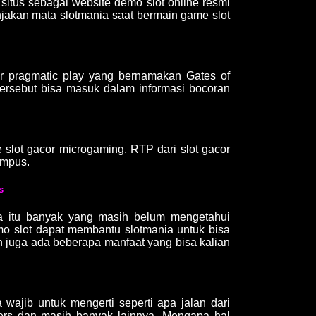
 situs sebagai website demo slot online resmi
njakan mata slotmania saat bermain game slot
or pragmatic play yang bernamakan Gates of
ersebut bisa masuk dalam informasi bocoran
.
slot gacor microgaming. RTP dari slot gacor
ympus.
s
na itu banyak yang masih belum mengetahui
o slot dapat membantu slotmania untuk bisa
 juga ada beberapa manfaat yang bisa kalian
wajib untuk mengerti seperti apa jalan dari
ters dan masih banyak lainnya. Mengapa hal