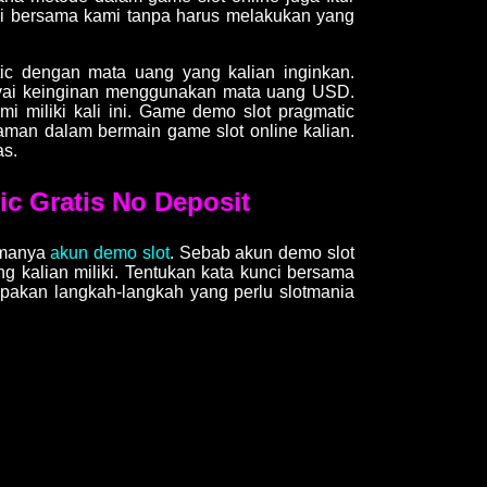
ini bersama kami tanpa harus melakukan yang
ic dengan mata uang yang kalian inginkan.
yai keinginan menggunakan mata uang USD.
i miliki kali ini. Game demo slot pragmatic
aman dalam bermain game slot online kalian.
as.
c Gratis No Deposit
amanya
akun demo slot
. Sebab akun demo slot
ng kalian miliki. Tentukan kata kunci bersama
pakan langkah-langkah yang perlu slotmania